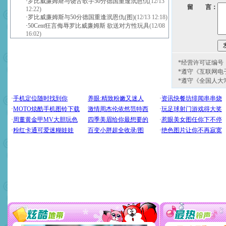
·
罗比威廉姆斯与饶舌歌手50分德国重逢泯恩仇
(12/13
留 言：
12:22)
·
罗比威廉姆斯与50分德国重逢泯恩仇(图)
(12/13 12:18)
·
50Cent狂言侮辱罗比威廉姆斯 欲送对方性玩具
(12/08
16:02)
*经营许可证编号：京
*遵守《互联网电
*遵守《全国人大