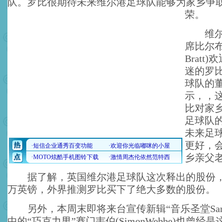
队。罗比很期待未来维尔港足球队能够为家乡争
荣。
维尔港
席比尔布拉
Bratt
迷的罗
球队的
示，，
比对家
足球队
未来足
更好，
乡亲父
据了解，英国维尔港足球队这次释出的股份，
万英镑，外界推测罗比买下了绝大多数的股份。
另外，本周末即将来台宣传新辑“音乐圣堂Sanctua
中的“巧克力男”赛门韦伯(SimonWebbe)也曾经