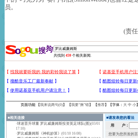
员。
(责
共找到
459
个相关新闻.
页面功能 【
我来说两句(
0
)
】 【
我要“揪”错
】 【
推荐
】【字体：
大
中
小
■
相关连接
■
请发表您的看法
·
球迷晋升球董 罗比威廉姆斯投资英足球队(图)
(03/01
用 户：
17:10)
·
罗比威廉姆斯《神机妙算》
(01/10 16:08)
您要为您所发的言