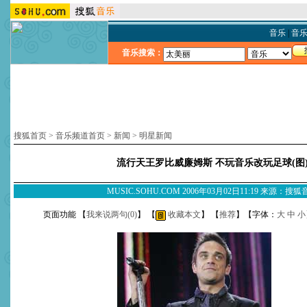
音乐
|
音
音乐搜索：
搜狐首页
>
音乐频道首页
>
新闻
>
明星新闻
流行天王罗比威廉姆斯 不玩音乐改玩足球(图
MUSIC.SOHU.COM 2006年03月02日11:19 来源：搜
页面功能 【
我来说两句(
0
)
】 【
收藏本文
】 【
推荐
】【字体：
大
中
小