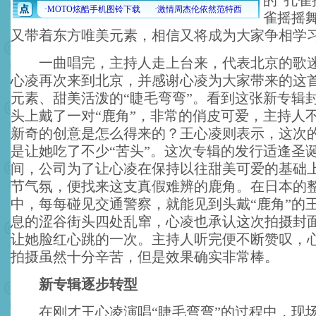
的“孔雀
雀摇摇
又带着东方唯美元素，相信又将成为大家争相学
一曲唱完，主持人走上台来，代表北京的歌迷
心凌再次来到北京，并感谢心凌为大家带来的这
元素、甜美活泼的“睫毛弯弯”。看到这张新专辑
头上戴了一对“鹿角”，非常的俏皮可爱，主持人
新奇的创意是怎么得来的？王心凌则表示，这次
是让她吃了不少“苦头”。这次专辑的发行适逢圣
间，公司为了让心凌在保持以往甜美可爱的基础
节气氛，便找来这支真假难辨的鹿角。在日本的
中，每每碰见交通警察，就能见到头戴“鹿角”的
息的涩谷街头四处乱窜，心凌也承认这次拍摄封
让她脸红心跳的一次。主持人听完便不断赞叹，
拍摄虽然十分辛苦，但是效果确实非常棒。
新专辑逐步转型
在刚才王心凌演唱“睫毛弯弯”的过程中，现