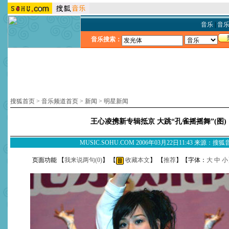
音乐
|
音
音乐搜索：
搜狐首页
>
音乐频道首页
>
新闻
>
明星新闻
王心凌携新专辑抵京 大跳“孔雀摇摇舞”(图)
MUSIC.SOHU.COM 2006年03月22日11:43 来源：搜
页面功能 【
我来说两句(
0
)
】 【
收藏本文
】 【
推荐
】【字体：
大
中
小