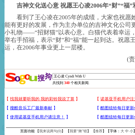
吉神文化送心意 祝愿王心凌2006年“财”“福”
看到了王心凌在2005年的成绩，大家也祝愿
能有更好的发展，作为主办单位的吉神文化公司
小礼物——“招财猫”以表心意。白猫代表着幸运
举右手招福，表示“财”和“福”能一起到达。祝愿
运，在2006年事业更上一层楼。
(
共找到
340
个相关新闻.
页面功能 【
我来说两句(
0
)
】 【
我要“揪”错
】 【
推荐
】【字体：
大
中
小