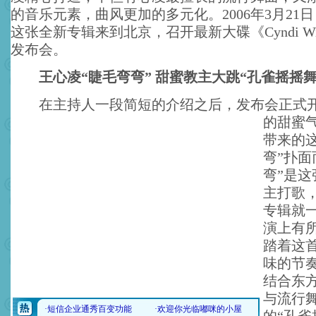
的音乐元素，曲风更加的多元化。2006年3月21
这张全新专辑来到北京，召开最新大碟《Cyndi Wi
发布会。
王心凌“睫毛弯弯” 甜蜜教主大跳“孔雀摇摇舞
在主持人一段简短的介绍之后，发布会正式
的甜蜜
带来的
弯”扑面
弯”是
主打歌
专辑就
演上有
踏着这
味的节
结合东
与流行