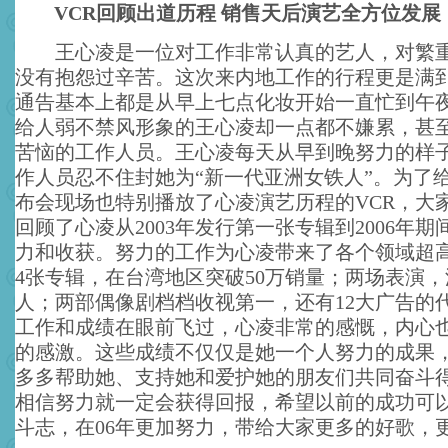
VCR回顾出道历程 销售天后演艺全方位发展
王心凌是一位对工作非常认真的艺人，对繁重
没有抱怨过辛苦。这次来内地工作的行程更是满
通告基本上都是从早上七点化妆开始一直忙到午
给人弱不禁风形象的王心凌却一点都不嫌累，甚
苦恼的工作人员。王心凌每天从早到晚努力的样
作人员忍不住封她为“新一代亚洲女铁人”。为了
布会现场也特别播放了心凌演艺历程的VCR，大家
回顾了心凌从2003年发行第一张专辑到2006年
力和收获。努力的工作为心凌带来了各个领域超
4张专辑，在台湾地区突破50万销量；两场表演，
人；两部偶像剧档档收视第一，还有12大广告的
工作和成绩在眼前飞过，心凌非常的感慨，内心
的感激。这些成绩不仅仅是她一个人努力的成果
多多帮助她、支持她和爱护她的朋友们共同奋斗
相信努力就一定会获得回报，希望以前的成功可
斗志，在06年更加努力，带给大家更多的好歌，