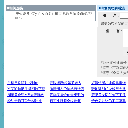
■
相关连接
■
请发表您的看法
·
王心凌携《Cyndi with U》抵京 称欣赏陈绮贞
(03/22
用 户：
10:49)
您要为您所发的言
留 言：
*经营许可证编号：京
*遵守《互联网电
*遵守《全国人大