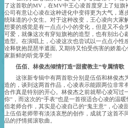
了这首歌的MV，在MV中王心凌首度穿上了短旗
公司有意让心凌在这种进化中变得更为大气，逐
统味道的小女生。对于这种改变，王心凌向大家
想要的感觉是有一点点小小的变化，但是又不会
可爱，就像这次有穿短旗袍的造型，也有别出心
造型。在演唱上，心凌这次也尝试以一点点小性
诠释犹抱琵琶半遮面, 又期待又怕受伤害的娇羞心
家新鲜的听觉享受!
伍佰、林俊杰倾情打造“甜蜜教主”专属情歌
这张新专辑中有两首歌分别是伍佰和林俊杰为
造的，谈到这两首作品，心凌表示能跟两位非常
合作真是特别的开心。林俊杰之前就帮心凌写过一
你”，而这次的“手表”也是一首很适合心凌的温
佰老师合作，其实是心凌自己的“鬼主意”，心凌
上伍佰老师带有淡淡哀愁的创作，成就了这首不
品的抒情摇滚歌曲。