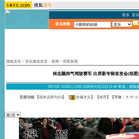
音乐
|
音
音乐搜索：
搜狐首页
>
音乐频道首页
>
新闻
>
明星新闻
林志颖帅气驾驶赛车 出席新专辑首发会(组图
MUSIC.SOHU.COM 2006年03月22日16:49 来源：搜
页面功能 【
我来说两句(
0
)
】 【
收藏本文
】 【
推荐
】【字体：
大
中
小