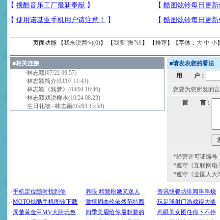
页面功能 【
我来说两句(
0
)
】 【
我要“揪”错
】 【
推荐
】【字体：
大
中
小
■
相关连接
■
请发表您的看法
·
林志颖
(07/22 09:57)
用 户：
·
林志颖简介
(03/07 11:43)
·
林志颖《戏梦》
(04/04 16:46)
您要为您所发的言
·
林志颖戏说柳永
(10/24 08:23)
留 言：
·
生日礼物--林志颖
(05/03 13:58)
*经营许可证编号：京
*遵守《互联网电
*遵守《全国人大