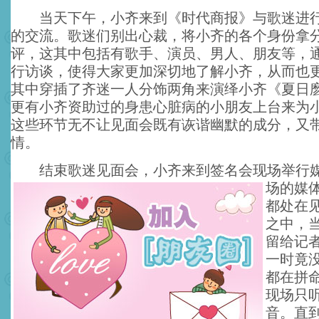
当天下午，小齐来到《时代商报》与歌迷进行
的交流。歌迷们别出心裁，将小齐的各个身份拿
评，这其中包括有歌手、演员、男人、朋友等，
行访谈，使得大家更加深切地了解小齐，从而也
其中穿插了齐迷一人分饰两角来演绎小齐《夏日
更有小齐资助过的身患心脏病的小朋友上台来为
这些环节无不让见面会既有诙谐幽默的成分，又
情。
结束歌迷见面会，小齐来到签名会现场举行媒
场的媒
都处在
之中，
留给记
一时竟
都在拼
现场只
音。直