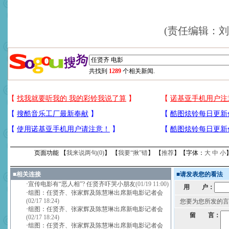
(责任编辑：刘
共找到
1289
个相关新闻.
页面功能 【
我来说两句(
0
)
】 【
我要“揪”错
】 【
推荐
】【字体：
大
中
小
■
相关连接
■
请发表您的看法
·
宣传电影有“恶人相”? 任贤齐吓哭小朋友
(01/19 11:00)
用 户：
·
组图：任贤齐、张家辉及陈慧琳出席新电影记者会
(02/17 18:24)
您要为您所发的言
·
组图：任贤齐、张家辉及陈慧琳出席新电影记者会
留 言：
(02/17 18:24)
·
组图：任贤齐、张家辉及陈慧琳出席新电影记者会