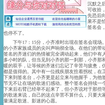
沉默之
可收拾
先恐后
果不是
签名会
也停不了。
下午17：15分，小齐准时出现在签名会现场
的小齐家族成员的尖叫声响彻全场。在他们的带
签名的齐迷们的热情被完全调动起来，他们中有人
多小时的队，但当见到小齐的那一刹那，小齐那
暖的双手，让等候的齐迷们忘记了辛苦与疲惫，
都是值得的。其中有一位残疾朋友拄着拐杖，在
下来到签名台，小齐更是起立来与他握手，为他
节无不让在场的歌迷们感动。整个签名会持续一
下来后右臂已经举不起来了，但小齐说对于那些
的歌迷来说，自己的这点辛苦不算什么，只要大
量满足歌迷、影迷的心愿。