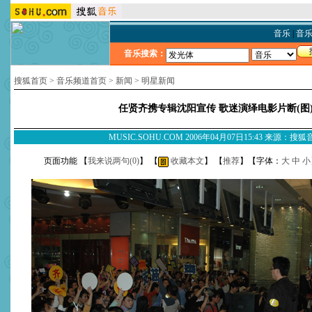
音乐
|
音
音乐搜索：
搜狐首页
>
音乐频道首页
>
新闻
>
明星新闻
任贤齐携专辑沈阳宣传 歌迷演绎电影片断(图
MUSIC.SOHU.COM 2006年04月07日15:43 来源：搜
页面功能 【
我来说两句(
0
)
】 【
收藏本文
】 【
推荐
】【字体：
大
中
小