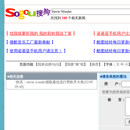
共找到
160
个相关新闻.
页面功能 【
我来说两句(
0
)
】 【
我要“揪”错
】 【
推荐
】【字体：
大
中
小
■
相关连接
■
请发表您的看法
·
快讯：stevie wonder领取最佳流行男歌手大奖
(02/09
用 户：
09:48)
您要为您所发的言
留 言：