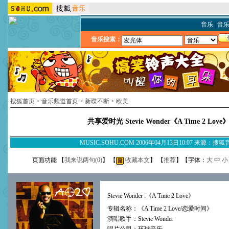
音乐
|
音
音乐搜索：
搜狐首页
>
音乐频道首页
>
新碟不断
>
欧美
共享爱时光 Stevie Wonder《A Time 2 Love
MUSIC.SOHU.COM 2006年04月13日10:07 来源：搜
页面功能 【
我来说两句(
0
)
】 【
收藏本文
】 【
推荐
】【字体：
大
中
小
Stevie Wonder :《A Time 2 Love》
专辑名称：《A Time 2 Love/恋爱时间》
演唱歌手：
Stevie Wonder