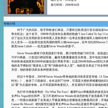
唱片公司：环球音乐
发行时间：2006年04月
专辑介绍
对于广大的乐队，歌手和歌迷们来说，只要听过欧美流行音乐就知道Stevie 
蒂夫旺达）这个名字。1980年代流传街头巷尾的歌曲“I Just Called To Say I Lo
识了这位天生失明的音乐奇和黑人灵歌界的一位举足轻重的领军人物和传奇
白人音乐——比如英伦放克风潮的领军人物Jamiroquai，近年当红的Maroon
新贵Jamie Lidiell——也充溢着Stevie Wonder的影子。
Stevie Wonder拥有35张美国发行专辑，累计销售突破7200万张，创造超
TOP10单曲，11首流行榜冠军曲，赢得无数重量级音乐奖项，其中包括20座格
年的终身成就奖和2006年的最佳流行男歌手奖）以及2004年Billboard世纪
他的名字镌刻在“摇滚名人堂”和“词曲创作名人堂”，他的音乐表达了对全球
关切，他的身影活跃在各种慈善活动。
经过十年蛰伏，2005年Stevie Wonder带来他的第28张录音室专辑《A Time 
时光）》，收录了15首曲目，全长达到77分钟，可谓是大师的养精蓄锐的归
以“爱”为主题的专辑，从不同层面和角度切入，并且请到不同音乐领域的精
先行作为单曲发售的《So What The Fuss》邀请Prince弹奏跳跃的放
女声En Vogue担任和声，宝刀不老的Stevie Wonder在浓烈的电子放克曲风
色，一经推出就刷新了全美成人节奏蓝调电台首播放送次数最高纪录；开场曲《If Y
Cannot Be Moved》请到新世纪福音界女声Kim Burrell以及饶舌界玩家Doug E.