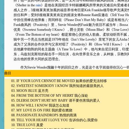
持了他一贯的与时俱进的作风，是一支对当今R&B制作曲风的回应；阐释患
《Shelter in the
rain
》是他在美国经历卡特丽娜飓风所带来的灾难后向受难者
感人之作，3座格莱美奖加冕的福音界传奇巨星Kirk Franklin领导歌声充满
担任和声；受到9座格莱美奖肯定的摇滚女将Bonnie Raitt应邀在《Tell Your Heart 
中担任滑棒吉他弹奏；而同样在《Please Don’t Hurt My Baby》或是有相当
Funk曲风的《Positivity》里，Stevie Wonder的Funk魅力依旧不减当年；Boss
优美《Sweetest Somebody I Know》，爵士灵歌《Moon Blue》和《True 
《From The Bottom of my heart》都是萦绕心灵的动人歌曲。柔软动听而
辑中另一个亮点当然就是1979年他在《Isn’t She Lovely》里笔下的女儿Aisha 
成为了父亲的合作伙伴与父亲对唱了《Positivity》和《How Will I Know》；有Pau
吉他豪华助阵的同名主题曲《A Time To Love》中，他与来自尼日利亚，
东，乌兹别克斯坦的敲击手一同出演，在向世界音乐之余，从种族，宗教到
达出他的世界大同的反恐理念。
作为Stevie Wonder觊觎十年的回归之作，光是这个名字就值得你沉心一
曲目
01. IF YOUR LOVE CRNNOT BE MOVED 如果你的爱无法转移
02. SWEETEST SOMEBODY I KNOW 我所知道的最甜美的人
03. MOON BLUE 蓝月亮
04. FROM THE BOTTOM OF MY HERRT 我心深处
05. DLERSE DON'T HURT MY BABY 请不要伤害我的爱人
06. HOW WILL I KNOW 我该怎么知道
07. MY LOVE IS ON FIRE 我的爱在燃烧
08. PASSIONATE RAINDROPS 热情的雨滴
09. TELL YOUR HEART I LOVE YOU 告诉你的心,我爱你
10. TRUE LOVE 真爱