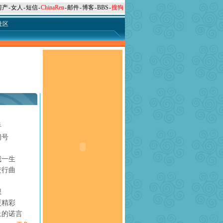
房产
-
女人
-
短信
-
ChinaRen
-
邮件
-
博客
-
BBS
-
搜狗
社区
手
问号
月
我一生
进行曲
想
更精彩
上的诺言