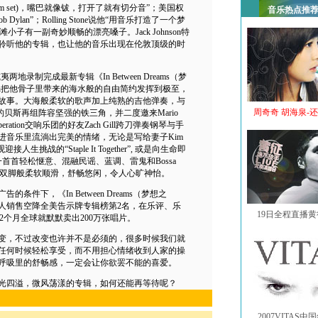
rum set)，嘴巴就像钹，打开了就有切分音”；美国权
音乐热点推
lan”；Rolling Stone说他“用音乐打造了一个梦
子有一副奇妙顺畅的漂亮嗓子。Jack Johnson特
聆听他的专辑，也让他的音乐出现在伦敦顶级的时
夷两地录制完成最新专辑《In Between Dreams（梦
nson把他骨子里带来的海水般的自由简约发挥到极至，
故事。大海般柔软的歌声加上纯熟的吉他弹奏，与
周奇奇 胡海泉-
lewski的贝斯再组阵容坚强的铁三角，并二度邀来Mario
iberation交响乐团的好友Zach Gill跨刀弹奏钢琴与手
进音乐里流淌出完美的情绪，无论是写给妻子Kim
迎接人生挑战的“Staple It Together”, 或是向生命即
”，一首首轻松惬意、混融民谣、蓝调、雷鬼和Bossa
着双脚般柔软顺滑，舒畅悠闲，令人心旷神怡。
下，《In Between Dreams（梦想之
惊人销售空降全美告示牌专辑榜第2名，在乐评、乐
19日全程直播
2个月全球就默默卖出200万张唱片。
，不过改变也许并不是必须的，很多时候我们就
任何时候轻松享受，而不用担心情绪收到人家的操
呼吸里的舒畅感，一定会让你欲罢不能的喜爱。
四溢，微风荡漾的专辑，如何还能再等待呢？
2007VITAS