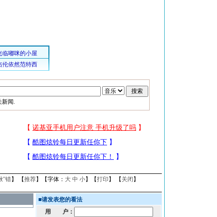
新闻.
揪”错
】 【
推荐
】【字体：
大
中
小
】【
打印
】 【
关闭
】
■
请发表您的看法
用 户：