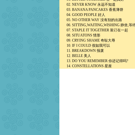
02. NEVER KNOW 永远不知道
03. BANANA PANCAKES 香蕉薄饼
04. GOOD PEOPLE 好人
05. NO OTHER WAY 没有别的出路
06. SITTING,WAITING,WISHING 静坐,等
07. STAPLE IT TOGETHER 装订在一起
08. SITUATONS 情形
09. CRYING SHAME 奇耻大辱
10. IF I COULD 假如我可以
11. BREAKDOWN 报废
12. BELLE 美人
13. DO YOU REMEMBER 你还记得吗?
14. CONSTELLATIONS 星座