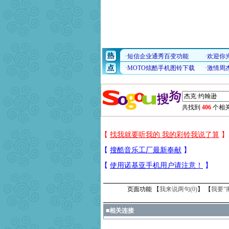
共找到
406
个相关
页面功能 【
我来说两句(
0
)
】 【
我要“
■
相关连接