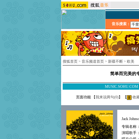
音乐搜索：
搜狐首页
>
音乐频道首页
>
新碟不断
>
欧美
简单而完美的专
MUSIC.SOHU.CO
页面功能 【
我来说两句(
0
)
】 【
收
Jack John
专辑名称：《I
演唱歌手