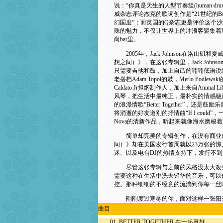
说：“你真是天生的人型节奏组(human d
威杂志评论杰克的歌词创作是“21世纪的Bob Dy
幻国度”；而英国的Q杂志更是评价这个沙滩小
殊的魅力，不仅让世界上的冲浪客聚集着
尚bar里。
2005年，Jack Johnson在洛山矶和夏威
想之间）》，在这张专辑里，Jack Joh
只需要吉他和鼓，加上自己的喃喃低语说
老搭档Adam Topol的鼓，Merlo Pod
Caldato Jr担纲制作人，加上来自Animal L
风琴，把生活中最纯正，最朴实的情感融
的浪漫情歌“Better Together”，还是鼓励乐观
将消逝的好友道别的抒情曲“If I could
Nova的清新作品，听起来就像海水磨梭
简单却完美的专辑创作，在没有商业广告的条件
间）》却在美国发行首周就以23万张的
迷、以及电台DJ的热情支持下，发行不到
尽管这张专辑与之前的风格没太大改变
需要这种在生活中洗去铅华的音乐，可以
控。那种细细的不经意的流淌到你每一丝
刚刚度过寒冬的你，面对这样一张阳光
曲目
01. BETTER TOGETHER 在一起真好