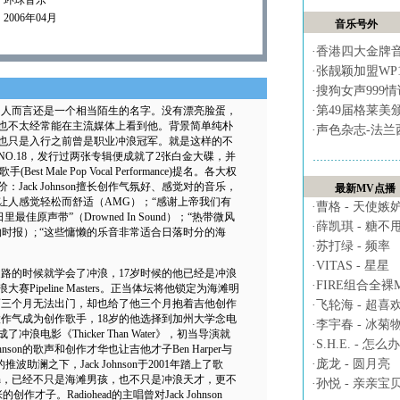
：环球音乐
006年04月
音乐号外
·
香港四大金牌
·
张靓颖加盟WP
·
搜狗女声999
·
第49届格莱美
于很多人而言还是一个相当陌生的名字。没有漂亮脸蛋，
也不太经常能在主流媒体上看到他。背景简单纯朴
·
声色杂志-法兰
也只是入行之前曾是职业冲浪冠军。就是这样的不
O.18，发行过两张专辑便成就了2张白金大碟，并
t Male Pop Vocal Performance)提名。各大权
ack Johnson擅长创作气氛好、感觉对的音乐，
最新MV点播
让人感觉轻松而舒适（AMG）；“感谢上帝我们有
·
曹格 - 天使嫉
“夏日里最佳原声带”（Drowned In Sound）；“热带微风
·
薛凯琪 - 糖不
时报）; “这些慵懒的乐音非常适合日落时分的海
·
苏打绿 - 频率
·
VITAS - 星星
n会走路的时候就学会了冲浪，17岁时候的他已经是冲浪
·
FIRE组合全裸MV 
ipeline Masters。正当体坛将他锁定为海滩明
次意外而三个月无法出门，却也给了他三个月抱着吉他创作
·
飞轮海 - 超喜
没有一股作气成为创作歌手，18岁的他选择到加州大学念电
·
李宇春 - 冰菊
浪电影《Thicker Than Water》，初当导演就
·
S.H.E. - 怎么办
nson的歌声和创作才华也让吉他才子Ben Harper与
·
庞龙 - 圆月亮
的推波助澜之下，Jack Johnson于2001年踏上了歌
nson，已经不只是海滩男孩，也不只是冲浪天才，更不
·
孙悦 - 亲亲宝
子。Radiohead的主唱曾对Jack Johnson