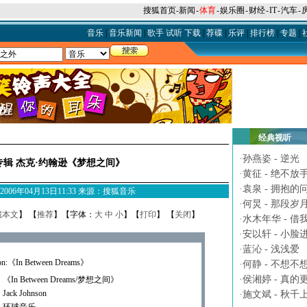
搜狐首页
-
新闻
-
体育
-
娱乐圈
-
财经
-
IT
-
汽车
-
音乐
|
音乐新闻
|
歌手
试听
下载
|
荐碟
|
乐评
|
排行榜
|
专题
|
经典视听
·
孙燕姿 - 逆光
辑 杰克·约翰逊《梦想之间》
·
黄征 - 绝不放
·
袁泉 - 拥抱的
M 2006年04月13日11:33 来源：搜狐音乐
·
何炅 - 那段岁
藏本文
】 【
推荐
】【字体：
大
中
小
】【
打印
】 【
关闭
】
·
水木年华 - 借
·
安以轩 - 小脸
·
蓝沁 - 浅浅爱
son:《In Between Dreams》
·
何静 - 不想不
·
侯湘婷 - 真的
n Between Dreams/梦想之间》
：
Jack Johnson
·
施文斌 - 秋千