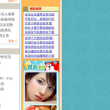
更多>>
音乐人做客
1歌曲录制
情话吉尼斯
颁奖典礼
西之音
更多>>
妒的生活
甩
- Fire
欢你
物语
贝