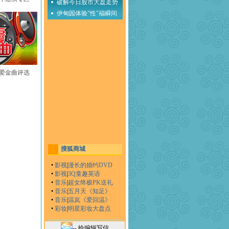
破解今日股市大盘走势
伊甸园体验"性"福瞬间
至爱金曲评选
搜狐商城
•
影视
|
漫长的婚约DVD
•
影视
|
3Q童趣英语
•
音乐
|
超女终极PK送礼
•
音乐
|
五月天《知足》
•
音乐
|
温岚《爱回温》
•
彩妆
|
明星彩妆大盘点
-- 给编辑写信