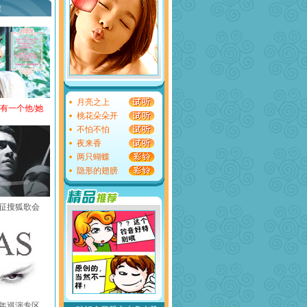
荐
月亮之上
还有一个他/她
桃花朵朵开
不怕不怕
夜来香
两只蝴蝶
隐形的翅膀
黄征搜狐歌会
中国年巡演专区