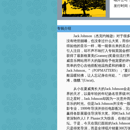
唱片公司
发行时间：2
专辑介绍
Jack Johnson（杰克约翰逊）对
没有绝世靓嗓，也没拿过什么大奖，而你
得如他的音乐一样，唯一能拿出来的卖点
引人注目，却不声不响打入专辑英国金榜N
获得了最新格莱美(Grammy)奖最佳流行男歌手(Bes
威音乐网站用不大的版面给予他宠爱的评价：J
简单的空心吉他搭配他温煦柔和的嗓音，
Jack Johnson。”（POPMATTERS）；
般温暖轻拂，让人忘记身在何处。”（纽约
滩，微醺.”(Uncut)。
从小在夏威夷长大的Jack Johnso
界的天才，以最年轻的年纪扬名世界级冲浪大赛P
日之星时，Jask Johnson却因为一
音乐的时光。但是Jack Johnson并
影专业，1999年导演并担任电影配乐，完成了冲
赢得各影展最佳导演等大奖。同时Jack Joh
资深制作人J. P. Plunier大为惊喜，在他们
坛。于是，今天在我们面前的Jack Joh
只是得奖导演，而是全球唱片销量300万张的创作才