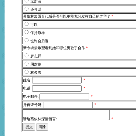
无所谓
还可以
蔡依林加盟百代后是否可以更能充分发挥自己的才华？
*
可以
保持原样
也许会后退
新专辑最希望看到她和哪位男歌手合作
*
罗志祥
周杰伦
林俊杰
姓名:
*
电话:
*
电子邮件:
*
身份证号码:
*
请给蔡依林深情留言:
*