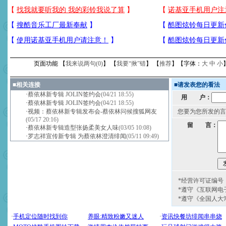
页面功能 【
我来说两句(
0
)
】 【
我要“揪”错
】 【
推荐
】【字体：
大
中
小
■
相关连接
■
请发表您的看法
·
蔡依林新专辑 JOLIN签约会
(04/21 18:55)
用 户：
·
蔡依林新专辑 JOLIN签约会
(04/21 18:55)
·
视频：蔡依林新专辑发布会-蔡依林问候搜狐网友
您要为您所发的言
(05/17 20:16)
留 言：
·
蔡依林新专辑造型张扬柔美女人味
(03/05 10:08)
·
罗志祥宣传新专辑 为蔡依林澄清绯闻
(05/11 09:49)
*经营许可证编号：京
*遵守《互联网电
*遵守《全国人大