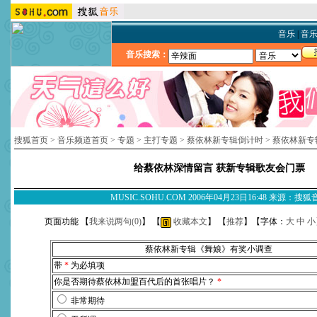
音乐
|
音
音乐搜索：
搜狐首页
>
音乐频道首页
>
专题
>
主打专题
>
蔡依林新专辑倒计时
>
蔡依林新专
给蔡依林深情留言 获新专辑歌友会门票
MUSIC.SOHU.COM 2006年04月23日16:48 来源：搜
页面功能 【
我来说两句(
0
)
】 【
收藏本文
】 【
推荐
】【字体：
大
中
小
蔡依林新专辑《舞娘》有奖小调查
带
*
为必填项
你是否期待蔡依林加盟百代后的首张唱片？
*
非常期待