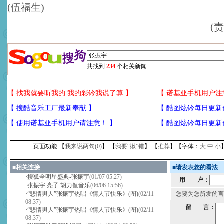
(伍福生)
(
共找到
234
个相关新闻.
页面功能 【
我来说两句(
0
)
】 【
我要“揪”错
】 【
推荐
】【字体：
大
中
小
■
相关连接
■
请发表您的看法
·
搜狐全明星盛典-张振宇
(01/07 05:27)
用 户：
·
张振宇 亮子 胡力侃音乐
(06/06 15:56)
·
“悲情男人”张振宇热唱《情人节快乐》(图)
(02/11
您要为您所发的言
08:37)
留 言：
·
“悲情男人”张振宇热唱《情人节快乐》(图)
(02/11
08:37)