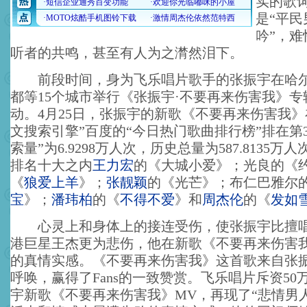
实的歌
是“平
吟”，
听者的共鸣，甚至有人为之潸然泪下。
前段时间，身为飞乐唱片歌手的张振宇在哈尔
都等15个城市举行《张振宇·不要再来伤害我》
动。4月25日，张振宇的新歌《不要再来伤害我》
文搜索引擎”百度的“今日热门歌曲排行榜”排在第
索量”为6.9298万人次，历史总量为587.8135
排名十大之内
王力宏
的《大城小爱》；光良的《
《
狼爱上羊
》；
张靓颖
的《光芒》；布仁巴雅尔
宝
》；
潘玮柏
的《
不得不爱
》和
周杰伦
的《
发如
心灵上和身体上的接连受伤，使张振宇比擅唱
港巨星王杰更为悲伤，他在新歌《不要再来伤害
的真情实感。《不要再来伤害我》这首歌来自张
呼唤，赢得了Fans的一致赞赏。飞乐唱片斥资50
宇新歌《不要再来伤害我》MV，再现了“悲情男