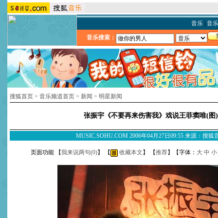
音乐
|
音
音乐搜索：
搜狐首页
>
音乐频道首页
>
新闻
>
明星新闻
张振宇《不要再来伤害我》戏说王菲窦唯(图)
MUSIC.SOHU.COM 2006年04月27日09:55 来源：搜
页面功能 【
我来说两句(
0
)
】 【
收藏本文
】 【
推荐
】【字体：
大
中
小