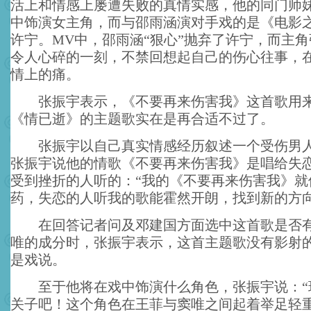
活上和情感上屡遭失败的真情实感，他的同门师
中饰演女主角，而与邵雨涵演对手戏的是《电影
许宁。MV中，邵雨涵“狠心”抛弃了许宁，而主
令人心碎的一刻，不禁回想起自己的伤心往事，
情上的痛。
张振宇表示，《不要再来伤害我》这首歌用来
《情已逝》的主题歌实在是再合适不过了。
张振宇以自己真实情感经历叙述一个受伤男人
张振宇说他的情歌《不要再来伤害我》是唱给失
受到挫折的人听的：“我的《不要再来伤害我》就
药，失恋的人听我的歌能霍然开朗，找到新的方向
在回答记者问及邓建国方面选中这首歌是否有
唯的成分时，张振宇表示，这首主题歌没有影射
是戏说。
至于他将在戏中饰演什么角色，张振宇说：“
关子吧！这个角色在王菲与窦唯之间起着举足轻重