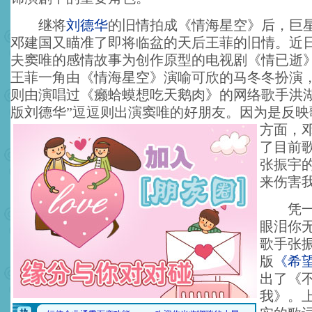
继将
刘德华
的旧情拍成《情海星空》后，巨
邓建国又瞄准了即将临盆的天后王菲的旧情。近
夫窦唯的感情故事为创作原型的电视剧《情已逝
王菲一角由《情海星空》演喻可欣的马冬冬扮演
则由演唱过《癞蛤蟆想吃天鹅肉》的网络歌手洪湖
版刘德华”逗逗则出演窦唯的好朋友。
因为是反映
方面，
了目前
张振宇
来伤害
凭一曲
眼泪你
歌手张
版
《希
出了《
我》。