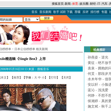
搜狐首页
-
新闻
-
体育
-
娱乐圈
-
财经
-
IT
-
汽车
-
音乐
|
音乐新闻
|
歌手
试听
下载
|
荐碟
|
乐评
|
排行榜
|
专题
|
信榜榜单
>
日本公信榜榜单 相关新闻
经典视听
·
孙燕姿 - 逆光
le精选辑《Single Best》上市
·
黄征 - 绝不放
·
袁泉 - 拥抱的
M 2006年05月16日10:13 来源：搜狐音乐
·
何炅 - 那段岁
藏本文
】 【
推荐
】【字体：
大
中
小
】【
打印
】 【
关闭
】
·
水木年华 - 借
·
安以轩 - 小脸
·
蓝沁 - 浅浅爱
·
何静 - 不想不
·
侯湘婷 - 真的
·
施文斌 - 秋千