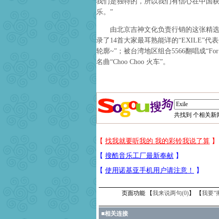
我们是独特的，所以我们有信心在中国
乐。”
由北京吉神文化负责行销的这张精选辑《Si
录了14首大家最耳熟能详的“EXILE”代表作，
轮廓~”；被台湾地区组合5566翻唱成“For y
名曲“Choo Choo 火车”。
共找到
个相关新闻
页面功能 【
我来说两句(
0
)
】 【
我要“
■
相关连接