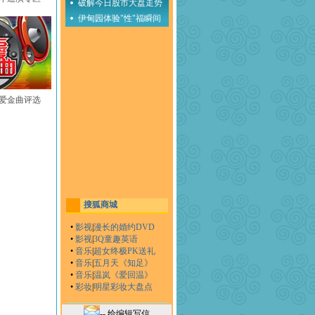
破解今日股市大盘走势
伊甸园体验"性"福瞬间
至爱金曲评选
搜狐商城
•
影视
|
漫长的婚约DVD
•
影视
|
3Q童趣英语
•
音乐
|
超女终极PK送礼
•
音乐
|
五月天《知足》
•
音乐
|
温岚《爱回温》
•
彩妆
|
明星彩妆大盘点
-- 给编辑写信