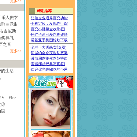
更多>>
音乐人做客
1歌曲录制
情话吉尼斯
颁奖典礼
西之音
更多>>
妒的生活
甩
- Fire
欢你
物语
贝