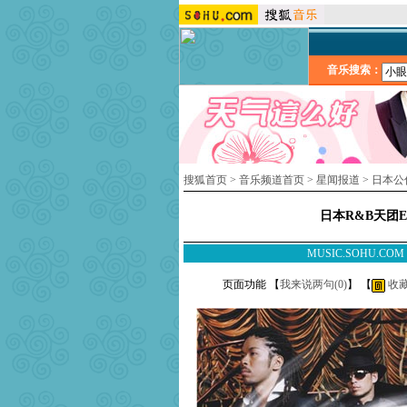
音乐搜索：
搜狐首页
>
音乐频道首页
>
星闻报道
>
日本公
日本R&B天团Exi
MUSIC.SOHU.CO
页面功能 【
我来说两句(
0
)
】 【
收