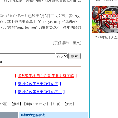
获得很好的成绩。希望中国的朋友能够喜欢我们的音
ngle Best》已经于5月5日正式面市。其中收
其中包括出道单曲“Your eyes only ~我曖昧的
ou”过的“song for you”；翻唱“ZOO”十多年的经典
2006年度十大
(责任编辑：董文)
.
揪”错
】 【
推荐
】【字体：
大
中
小
】【
打印
】 【
关闭
】
■
请发表您的看法