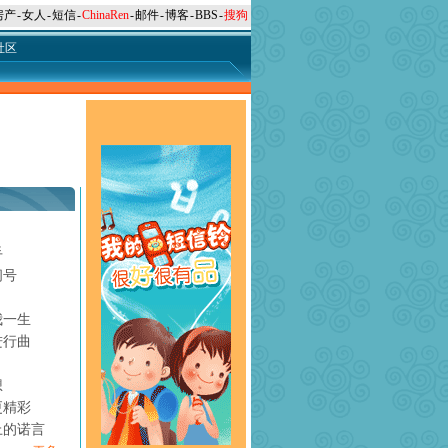
房产
-
女人
-
短信
-
ChinaRen
-
邮件
-
博客
-
BBS
-
搜狗
社区
手
问号
月
我一生
进行曲
想
更精彩
上的诺言