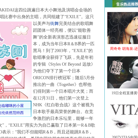
音乐热点推
MAKIDAI这四位跳遍日本大小舞池及演唱会会场的
歌唱比赛中出身的主唱，共同组建了“EXILE”。
这只
以美声与
街舞
完美结合的歌唱舞
蹈团体一经亮相，便以“能歌善
舞”的全新表演形态迅速征服日
本，成为当年日本R＆B界的一匹
周奇奇 胡海泉-
黑马！到了2003年，“EXILE”的
歌唱事业获得了飞跃，先是年初
的专辑《Styles Of Beyond 远放》
为他们夺下了第一个日本
ORICON排行榜冠军；随后5月份
推出的一曲《Together》也帮他
们得到第一个日本唱片大奖；而
19日全程直播
在12月31日，他们第一次登上
NHK《红白歌合战》这个被视为
日本歌手最高荣誉的舞台。在竞
争激烈的日本乐坛里，能够一年
，“EXILE”用实力为自己赢取了日本第一R＆B歌
O表示：“我们不但能唱R＆B，而且还能跳R＆B，
2007VITAS