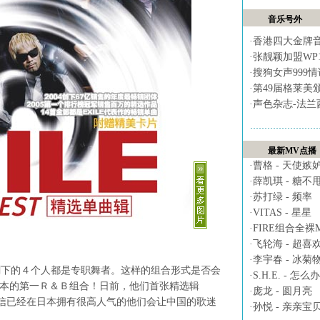
音乐号外
·
香港四大金牌
·
张靓颖加盟WP
·
搜狗女声999
·
第49届格莱美
·
声色杂志-法兰
最新MV点播
·
曹格 - 天使嫉
·
薛凯琪 - 糖不
·
苏打绿 - 频率
·
VITAS - 星星
·
FIRE组合全裸MV 
·
飞轮海 - 超喜
·
李宇春 - 冰菊
的４个人都是专职舞者。这样的组合形式是否会
·
S.H.E. - 怎么办
自日本的第一Ｒ＆Ｂ组合！日前，他们首张精选辑
·
庞龙 - 圆月亮
上市，相信已经在日本拥有很高人气的他们会让中国的歌迷
·
孙悦 - 亲亲宝