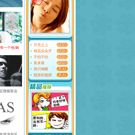
荐
月亮之上
还有一个他/她
桃花朵朵开
不怕不怕
夜来香
两只蝴蝶
隐形的翅膀
黄征搜狐歌会
中国年巡演专区