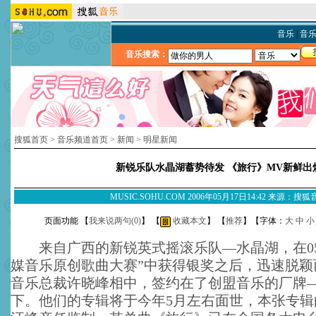
音乐
|
音
音乐搜索：
搜狐首页
>
音乐频道首页
>
新闻
>
明星新闻
新锐乐队水晶湖蓄势待发 《旅行》MV新鲜出
MUSIC.SOHU.COM 2006年05月17日14:42 来源：搜
页面功能 【
我来说两句(
0
)
】 【
收藏本文
】 【
推荐
】【字体：
大
中
小
来自广西的新锐英式摇滚乐队—水晶湖，在05
媒音乐原创歌曲大赛”中获得银奖之后，迅速脱颖
音乐总裁许晓峰相中，签约在了创盟音乐的厂牌—
下。他们的专辑将于今年5月左右面世，本张专辑