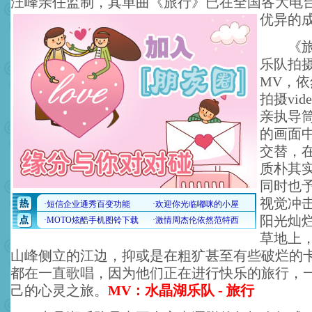
汪峰亲任监制，其单曲《旅行》已在全国各大电
优异的
《旅行
乐队拍
MV，
拍摄vi
亲执导
的画面
交替，
质朴其
同时也
视觉冲
阳光灿
草地上
山峰侧立的江边，抑或是在粗犷甚至有些破烂的
都在一直歌唱，因为他们正在进行快乐的旅行，
己的心灵之旅。
MV：水晶湖乐队 - 旅行