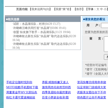
页面功能 【
我来说两句(
0
)
】 【
我要“揪”错
】 【
推荐
】【字体：
大
中
小
■
相关连接
■
请发表您的看法
·
试听：水晶湖乐队 - 对岸
(04/29 15:27)
用 户：
·
许晓峰汪峰共同打造“水晶湖”
(03/06 19:41)
·
创盟·钛友旗下歌手－水晶湖乐队
(11/21 19:04)
您要为您所发的言
·
许晓峰钦点新生乐队“水晶湖” 取代达达乐队
(02/20
留 言：
16:34)
·
许晓峰钦点新生乐队“水晶湖” 取代达达乐队
(02/20
16:34)
*经营许可证编号：京
*遵守《互联网电
*遵守《全国人大