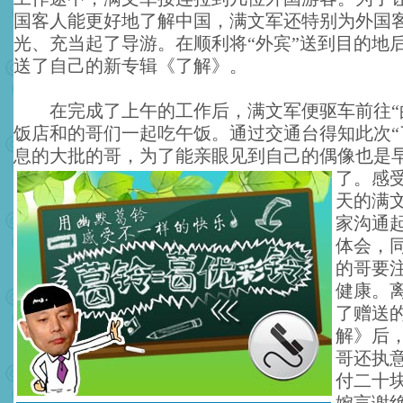
国客人能更好地了解中国，满文军还特别为外国
光、充当起了导游。在顺利将“外宾”送到目的地
送了自己的新专辑《了解》。
在完成了上午的工作后，满文军便驱车前往“
饭店和的哥们一起吃午饭。通过交通台得知此次“
息的大批的哥，为了能亲眼见到自己的偶像也是
了。
感
天的满
家沟通
体会，
的哥要
健康。
了赠送
解》后
哥还执
付二十