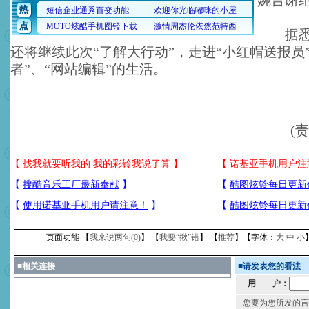
婉言谢
据悉，
还将继续此次“了解大行动”，走进“小红帽送报员
者”、“网站编辑”的生活。
(
页面功能 【
我来说两句(
0
)
】 【
我要“揪”错
】 【
推荐
】【字体：
大
中
小
■
相关连接
■
请发表您的看法
用 户：
您要为您所发的言