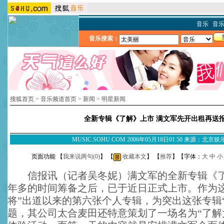
音乐
|
音
音乐搜索：
搜狐首页
>
音乐频道首页
>
新闻
>
明星新闻
全新专辑《了解》上市 满文军先开出租再送
MUSIC.SOHU.COM 2006年05月18日01:50 来源：北京
页面功能 【
我来说两句(
0
)
】 【
收藏本文
】 【
推荐
】【字体：
大
中
小
信报讯（记者吴冬妮）满文军的全新专辑《了
年多的时间筹备之后，已于近日正式上市。作为这
将”出道以来的第六张个人专辑，为突出这张专辑“
题，其公司太合麦田还特意策划了一场名为“了解