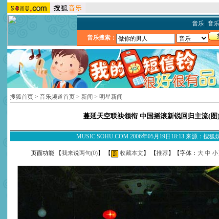
音乐
|
音
音乐搜索：
搜狐首页
>
音乐频道首页
>
新闻
>
明星新闻
蔓延天空联袂领衔 中国摇滚新锐回归主流(图
MUSIC.SOHU.COM 2006年05月19日18:13 来源：搜
页面功能 【
我来说两句(
0
)
】 【
收藏本文
】 【
推荐
】【字体：
大
中
小