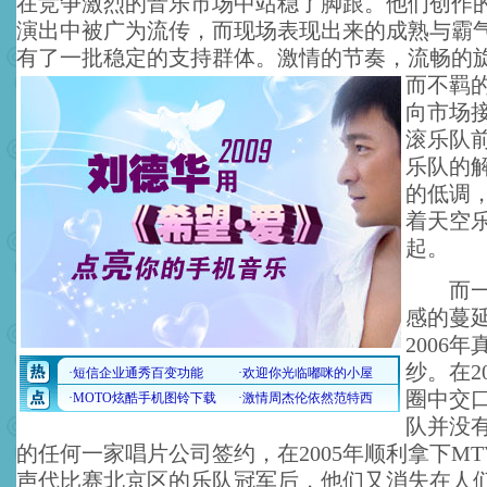
在竞争激烈的音乐市场中站稳了脚跟。他们创作
演出中被广为流传，而现场表现出来的成熟与霸
有了一批稳定的支持群体。
激情的节奏，流畅的
而不羁
向市场
滚乐队前
乐队的
的低调
着天空
起。
而一直
感的蔓
2006
纱。在2
圈中交
队并没
的任何一家唱片公司签约，在2005年顺利拿下M
声代比赛北京区的乐队冠军后，他们又消失在人