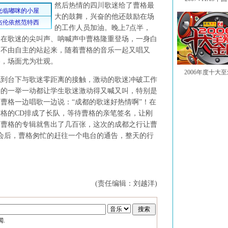
然后热情的四川歌迷给了曹格最
大的鼓舞，兴奋的他还鼓励在场
的工作人员加油。晚上7点半，
》在歌迷的尖叫声、呐喊声中曹格隆重登场，一身白
迷不由自主的站起来，随着曹格的音乐一起又唱又
棒，场面尤为壮观。
2006年度十大
台下与歌迷零距离的接触，激动的歌迷冲破工作
格的一举一动都让学生歌迷激动得又喊又叫，特别是
曹格一边唱歌一边说：“成都的歌迷好热情啊”！在
格的CD排成了长队，等待曹格的亲笔签名，让刚
间曹格的专辑就售出了几百张，这次的成都之行让曹
友会后，曹格匆忙的赶往一个电台的通告，整天的行
(责任编辑：刘越洋)
.