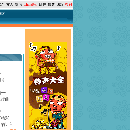
房产
-
女人
-
短信
-
ChinaRen
-
邮件
-
博客
-
BBS
-
搜狗
社区
手
问号
月
我一生
进行曲
想
更精彩
上的诺言