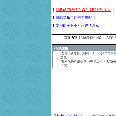
页面功能 【
我来说两句(
0
)
】 【
我要“
■
相关连接
·
曹格携新专辑《格格BLUE》 第二轮高
21:00)
·
曹格现身广州机场 拉开第二轮内地高校
18:27)