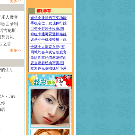
更多>>
音乐人做客
1歌曲录制
情话吉尼斯
颁奖典礼
西之音
更多>>
妒的生活
甩
- Fire
欢你
物语
贝