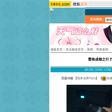
音乐搜索：
搜狐首页
>
音乐频道首页
>
新闻
>
明星新闻
曹格成都之行 
MUSIC.SOHU.CO
页面功能 【
我来说两句(
0
)
】 【
收