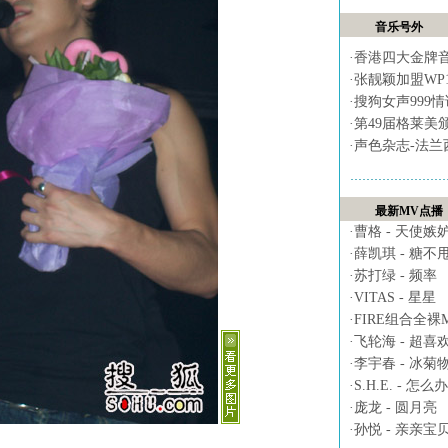
音乐号外
·
香港四大金牌
·
张靓颖加盟WP
·
搜狗女声999
·
第49届格莱美
·
声色杂志-法兰
最新MV点播
·
曹格 - 天使嫉
·
薛凯琪 - 糖不
·
苏打绿 - 频率
·
VITAS - 星星
·
FIRE组合全裸MV 
·
飞轮海 - 超喜
·
李宇春 - 冰菊
·
S.H.E. - 怎么办
·
庞龙 - 圆月亮
·
孙悦 - 亲亲宝