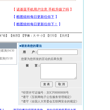
揪”错
】 【
推荐
】【字体：
大
中
小
】【
打印
】 【
关闭
】
■
请发表您的看法
校巡演
(04/30
用 户：
巡演
(05/18
您要为您所发的言论的后果负责
留 言：
*经营许可证编号：京ICP00000008号
*遵守《互联网电子公告服务管理规定》
*遵守《全国人大常委会互联网安全的规定》