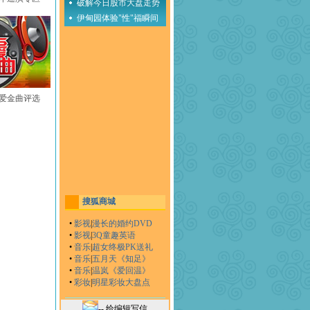
破解今日股市大盘走势
伊甸园体验"性"福瞬间
至爱金曲评选
搜狐商城
•
影视
|
漫长的婚约DVD
•
影视
|
3Q童趣英语
•
音乐
|
超女终极PK送礼
•
音乐
|
五月天《知足》
•
音乐
|
温岚《爱回温》
•
彩妆
|
明星彩妆大盘点
-- 给编辑写信