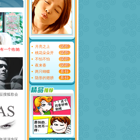
荐
月亮之上
还有一个他/她
桃花朵朵开
不怕不怕
夜来香
两只蝴蝶
隐形的翅膀
黄征搜狐歌会
中国年巡演专区