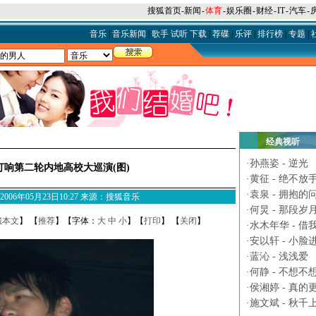
搜狐首页
-
新闻
-
体育
-
娱乐圈
-
财经
-
IT
-
汽车
-
音乐
|
音乐新闻
|
歌手
试听
下载
|
荐碟
|
乐评
|
排行榜
|
专题
|
经典视听
·
孙燕姿 - 逆光
打响第二轮内地高校大巡演(图)
·
黄征 - 绝不放
·
袁泉 - 拥抱的
M 2006年05月23日10:27 来源：搜狐音乐
·
何炅 - 那段岁
藏本文
】 【
推荐
】【字体：
大
中
小
】【
打印
】 【
关闭
】
·
水木年华 - 借
·
安以轩 - 小脸
·
蓝沁 - 浅浅爱
·
何静 - 不想不
·
侯湘婷 - 真的
·
施文斌 - 秋千