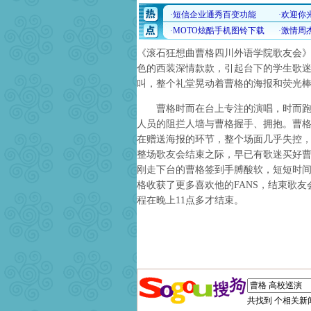
《滚石狂想曲曹格四川外语学院歌友会
色的西装深情款款，引起台下的学生歌
叫，整个礼堂晃动着曹格的海报和荧光
曹格时而在台上专注的演唱，时而跑到
人员的阻拦人墙与曹格握手、拥抱。曹
在赠送海报的环节，整个场面几乎失控，
整场歌友会结束之际，早已有歌迷买好曹
刚走下台的曹格签到手膊酸软，短短时
格收获了更多喜欢他的FANS，结束歌
程在晚上11点多才结束。
共找到
个相关新闻