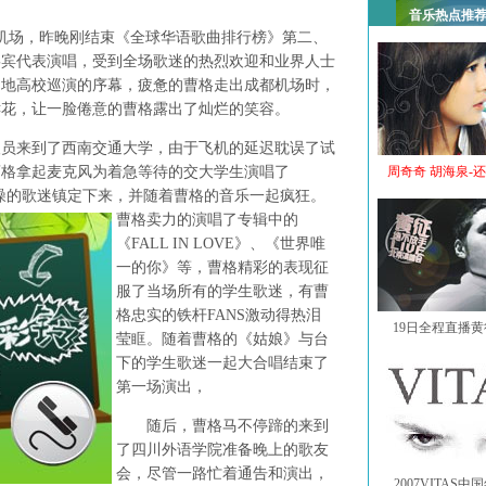
音乐热点推
机场，昨晚刚结束《全球华语歌曲排行榜》第二、
嘉宾代表演唱，受到全场歌迷的热烈欢迎和业界人士
内地高校巡演的序幕，疲惫的曹格走出成都机场时，
鲜花，让一脸倦意的曹格露出了灿烂的笑容。
来到了西南交通大学，由于飞机的延迟耽误了试
曹格拿起麦克风为着急等待的交大学生演唱了
周奇奇 胡海泉-
让急噪的歌迷镇定下来，并随着曹格的音乐一起疯狂。
曹格卖力的演唱了专辑中的
《FALL IN LOVE》、《世界唯
一的你》等，曹格精彩的表现征
服了当场所有的学生歌迷，有曹
格忠实的铁杆FANS激动得热泪
19日全程直播
莹眶。随着曹格的《姑娘》与台
下的学生歌迷一起大合唱结束了
第一场演出，
随后，曹格马不停蹄的来到
了四川外语学院准备晚上的歌友
会，尽管一路忙着通告和演出，
2007VITAS