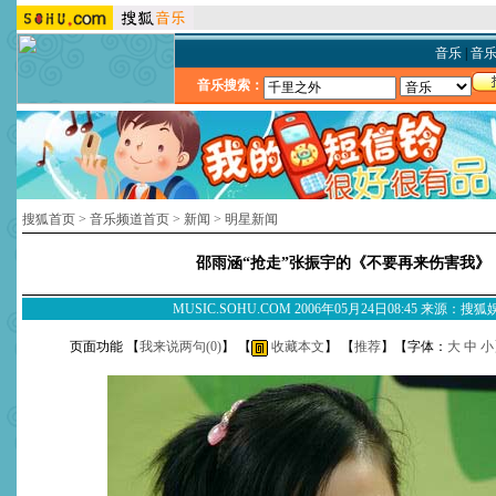
音乐
|
音
音乐搜索：
搜狐首页
>
音乐频道首页
>
新闻
>
明星新闻
邵雨涵“抢走”张振宇的《不要再来伤害我》
MUSIC.SOHU.COM 2006年05月24日08:45 来源：搜
页面功能 【
我来说两句(
0
)
】 【
收藏本文
】 【
推荐
】【字体：
大
中
小