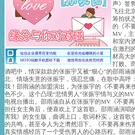
声》签
飞往北
筹拍状
的《不
MV，
和室内
在激烈
材高大
打败。
酒吧中，情深款款的张振宇又被“狠心”的邵雨涵
北、情场失意的张振宇，强忍悲痛，在歌中高呼
我！邵雨涵的加盟演出，为张振宇的《不要再来
色不少。这个凸现“悲情男人”张振宇情与义的M
电视台播出。邵雨涵自从在张振宇的MV《不要
担任女主角后，便喜欢上了这首歌。邵雨涵演唱
害我》的女生版，曲调上口，歌词朴实，这首歌
的共鸣，甚至令人为之潸然泪下。《不要再来伤
真实情感经历了一个受伤男人的心路历程。邵雨