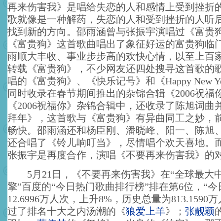
再来伤害我》是唱给失恋的人和感情上受到挫折
歌就像是一种解药，失恋的人和受到挫折的人听
找到新的方向。邵雨涵曾与张振宇演唱过《富贵
《富贵狗》这首歌曲唱出了象征好运的富贵狗临
雨顺大丰收、事业步步高的欢快心情，以至上百
转载《富贵狗》，不少网友还四处搜寻这首歌的
唱的《富贵狗》、《快乐记号》和《Happy New Y
同时收录在春节期间推出的杂锦合辑《2006祝福
《2006祝福你》杂锦合辑中，还收录了陈旭词曲
拜年》，这首歌与《富贵狗》有异曲同工之妙，
畅快。邵雨涵还和杨臣刚、潘晓峰、阳一、陈旭
还合唱了《铃儿响叮当》，尽情唱个欢天喜地。
张振宇是再度合作，演唱《不要再来伤害我》的
5月21日，《不要再来伤害我》在“全球最大
擎”百度的“今日热门歌曲排行榜”排在第6位，“今
12.6996万人次，上升8%，历史总量为813.159
过了排名十大之内汤潮的《
狼爱上羊
》；
张靓颖