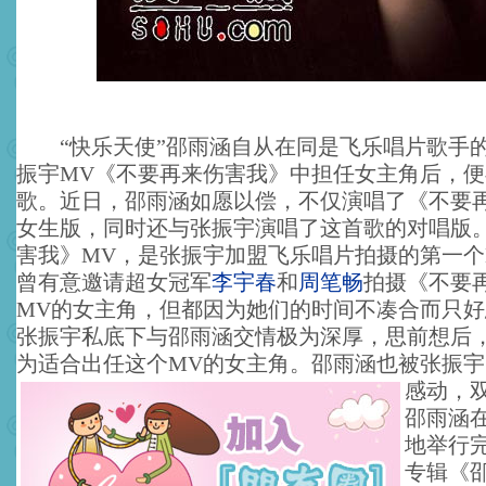
“快乐天使”邵雨涵自从在同是飞乐唱片歌手的
振宇MV《不要再来伤害我》中担任女主角后，
歌。近日，邵雨涵如愿以偿，不仅演唱了《不要
女生版，同时还与张振宇演唱了这首歌的对唱版
害我》MV，是张振宇加盟飞乐唱片拍摄的第一个
曾有意邀请超女冠军
李宇春
和
周笔畅
拍摄《不要
MV的女主角，但都因为她们的时间不凑合而只
张振宇私底下与邵雨涵交情极为深厚，思前想后
为适合出任这个MV的女主角。
邵雨涵也被张振宇
感动，
邵雨涵
地举行
专辑《邵