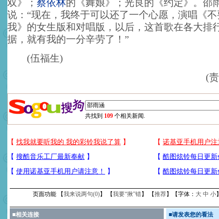
双》；
蔡依林
的《舞娘》；光良的《约定》。邵
说：“现在，我终于可以还了一个心愿，演唱《不
我》的女生版和对唱版，以后，这首歌在各大排
据，就有我的一分辛劳了！”
(伍福生)
(
共找到
109
个相关新闻.
页面功能 【
我来说两句(
0
)
】 【
我要“揪”错
】 【
推荐
】【字体：
大
中
小
■
相关连接
■
请发表您的看法