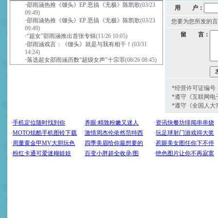
·
邵雨涵热推《馒头》EP 恶搞《无极》陈凯歌
(03/23
用 户：
09:49)
·
邵雨涵热推《馒头》EP 恶搞《无极》陈凯歌
(03/23
您要为您所发的言
09:49)
留 言：
·
“超女”邵雨涵推出首张专辑
(11/26 10:05)
·
邵雨涵戏言：《馒头》就是与我有相干！
(03/31
14:24)
·
落选超女邵雨涵历数“超级女声”十宗罪
(08/26 08:45)
*经营许可证编号：京
*遵守《互联网电
*遵守《全国人大