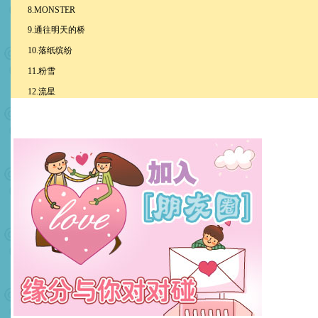
8.MONSTER
9.通往明天的桥
10.落纸缤纷
11.粉雪
12.流星