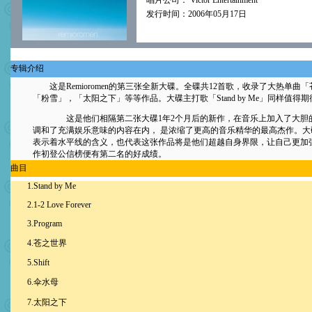
唱片公司： Victor Entertainment
发行时间：2006年05月17日
专辑介绍
这是Remioromen的第三张全新大碟。全碟共12首歌，收录了大热单曲
「粉雪」，「太阳之下」等等作品。大碟主打歌「Stand by Me」同样值得期
这是他们相隔第二张大碟1年2个月后的新作，在音乐上加入了大胆
调和了充满娱乐意味的内容在内， 是浓缩了更高的音乐精华的最高杰作。大碟的题
表示着水平线的含义，也代表这张作品将是他们超越自身界限，让自己更加
作初登公信榜便有第二名的好成绩。
曲目
1.Stand by Me
2.1-2 Love Forever
3.Program
4.苍之世界
5.Shift
6.伞水母
7.太阳之下