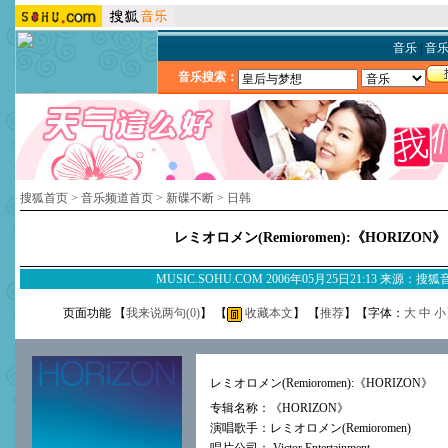
音乐
|
音
音乐搜索：
搜狐首页
>
音乐频道首页
>
新碟不断
>
日韩
レミオロメン(Remioromen):《HORIZON》
MUSIC.SOHU.COM 2006年05月25日21:13 来源：搜
页面功能 【
我来说两句(
0
)
】 【
收藏本文
】 【
推荐
】【字体：
大
中
小
レミオロメン(Remioromen):《HORIZON》
专辑名称：《
HORIZON
》
演唱歌手：
レミオロメン(Remioromen)