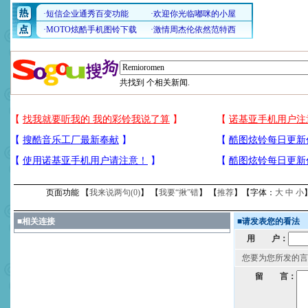
共找到
个相关新闻.
页面功能 【
我来说两句(
0
)
】 【
我要“揪”错
】 【
推荐
】【字体：
大
中
小
■
相关连接
■
请发表您的看法
用 户：
您要为您所发的言
留 言：