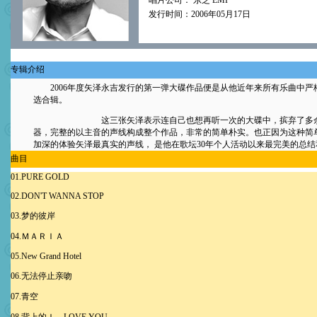
唱片公司： 东芝 EMI
发行时间：2006年05月17日
专辑介绍
2006年度矢泽永吉发行的第一弹大碟作品便是从他近年来所有乐曲中严
选合辑。
这三张矢泽表示连自己也想再听一次的大碟中，摈弃了多余
器，完整的以主音的声线构成整个作品，非常的简单朴实。也正因为这种简
加深的体验矢泽最真实的声线， 是他在歌坛30年个人活动以来最完美的总结
曲目
01.PURE GOLD
02.DON'T WANNA STOP
03.梦的彼岸
04.ＭＡＲＩＡ
05.New Grand Hotel
06.无法停止亲吻
07.青空