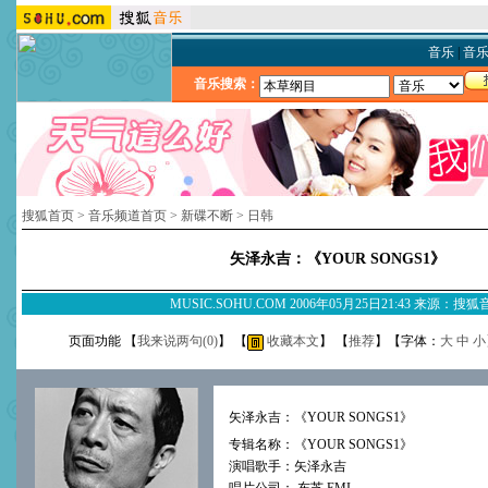
音乐
|
音
音乐搜索：
搜狐首页
>
音乐频道首页
>
新碟不断
>
日韩
矢泽永吉：《YOUR SONGS1》
MUSIC.SOHU.COM 2006年05月25日21:43 来源：搜
页面功能 【
我来说两句(
0
)
】 【
收藏本文
】 【
推荐
】【字体：
大
中
小
矢泽永吉：《YOUR SONGS1》
专辑名称：《YOUR SONGS1》
演唱歌手：矢泽永吉