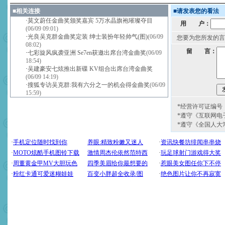
■
相关连接
■
请发表您的看法
·
莫文蔚任金曲奖颁奖嘉宾 5万水晶旗袍璀璨夺目
用 户：
(06/09 09:01)
·
光良吴克群金曲奖定装 绅士装扮年轻帅气(图)
(06/09
您要为您所发的言
08:02)
留 言：
·
七彩旋风疯袭亚洲 Se7en获邀出席台湾金曲奖
(06/09
18:54)
·
吴建豪安七炫推出新碟 KV组合出席台湾金曲奖
(06/09 14:19)
·
搜狐专访吴克群:我有六分之一的机会得金曲奖
(06/09
15:59)
*经营许可证编号：京
*遵守《互联网电
*遵守《全国人大