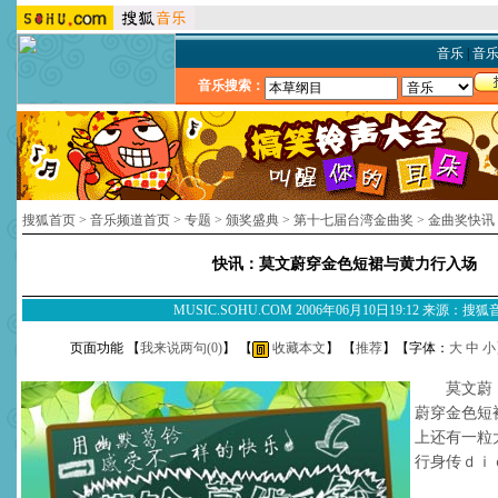
音乐
|
音
音乐搜索：
搜狐首页
>
音乐频道首页
>
专题
>
颁奖盛典
>
第十七届台湾金曲奖
>
金曲奖快讯
快讯：莫文蔚穿金色短裙与黄力行入场
MUSIC.SOHU.COM 2006年06月10日19:12 来源：搜
页面功能 【
我来说两句(
0
)
】 【
收藏本文
】 【
推荐
】【字体：
大
中
小
莫文蔚，黄
蔚穿金色短
上还有一粒
行身传ｄｉ