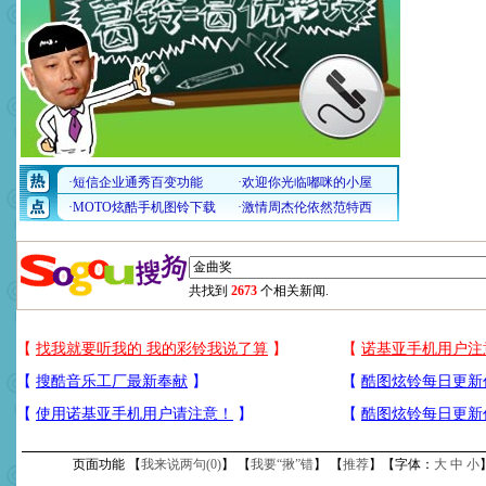
共找到
2673
个相关新闻.
页面功能 【
我来说两句(
0
)
】 【
我要“揪”错
】 【
推荐
】【字体：
大
中
小