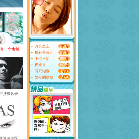
荐
月亮之上
还有一个他/她
桃花朵朵开
不怕不怕
夜来香
两只蝴蝶
隐形的翅膀
黄征搜狐歌会
中国年巡演专区