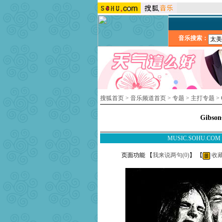
音乐搜索：
搜狐首页
>
音乐频道首页
>
专题
>
主打专题
>
Gibso
MUSIC.SOHU.CO
页面功能 【
我来说两句(
0
)
】 【
收