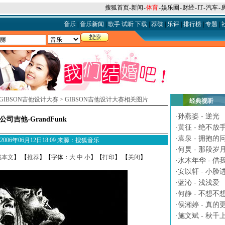
搜狐首页
-
新闻
-
体育
-
娱乐圈
-
财经
-
IT
-
汽车
-
音乐
|
音乐新闻
|
歌手
试听
下载
|
荐碟
|
乐评
|
排行榜
|
专题
|
GIBSON吉他设计大赛
>
GIBSON吉他设计大赛相关图片
经典视听
·
孙燕姿 - 逆光
n公司吉他-GrandFunk
·
黄征 - 绝不放
·
袁泉 - 拥抱的
M 2006年06月12日18:09 来源：搜狐音乐
·
何炅 - 那段岁
藏本文
】 【
推荐
】【字体：
大
中
小
】【
打印
】 【
关闭
】
·
水木年华 - 借
·
安以轩 - 小脸
·
蓝沁 - 浅浅爱
·
何静 - 不想不
·
侯湘婷 - 真的
·
施文斌 - 秋千