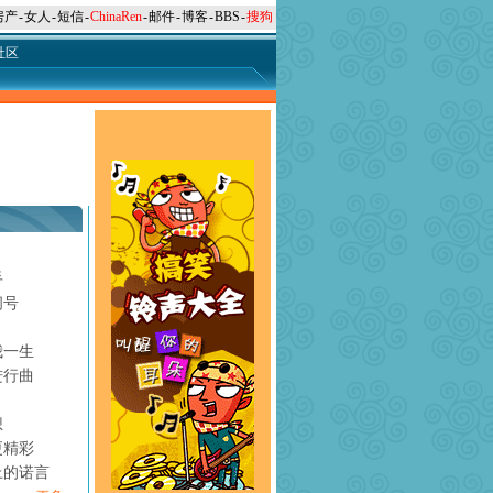
房产
-
女人
-
短信
-
ChinaRen
-
邮件
-
博客
-
BBS
-
搜狗
社区
手
问号
月
我一生
进行曲
想
更精彩
上的诺言