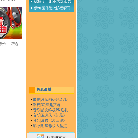
破解今日股市大盘走势
伊甸园体验"性"福瞬间
至爱金曲评选
搜狐商城
•
影视
|
漫长的婚约DVD
•
影视
|
3Q童趣英语
•
音乐
|
超女终极PK送礼
•
音乐
|
五月天《知足》
•
音乐
|
温岚《爱回温》
•
彩妆
|
明星彩妆大盘点
-- 给编辑写信