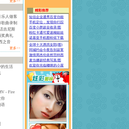
更多>>
音乐人做客
1歌曲录制
情话吉尼斯
颁奖典礼
西之音
更多>>
妒的生活
甩
- Fire
欢你
物语
贝