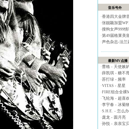
音乐号外
·
香港四大金牌
·
张靓颖加盟WP
·
搜狗女声999
·
第49届格莱美
·
声色杂志-法兰
最新MV点播
·
曹格 - 天使嫉
·
薛凯琪 - 糖不
·
苏打绿 - 频率
·
VITAS - 星星
·
FIRE组合全裸MV 
·
飞轮海 - 超喜
·
李宇春 - 冰菊
·
S.H.E. - 怎么办
·
庞龙 - 圆月亮
·
孙悦 - 亲亲宝