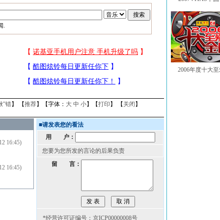
.
2006年度十大
揪”错
】 【
推荐
】【字体：
大
中
小
】【
打印
】 【
关闭
】
■
请发表您的看法
用 户：
12 16:45)
您要为您所发的言论的后果负责
留 言：
12 16:45)
*经营许可证编号：京ICP00000008号