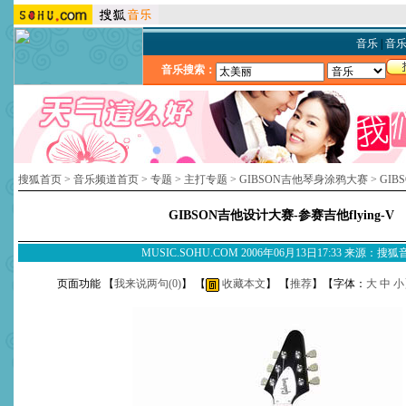
音乐
|
音
音乐搜索：
搜狐首页
>
音乐频道首页
>
专题
>
主打专题
>
GIBSON吉他琴身涂鸦大赛
>
GI
GIBSON吉他设计大赛-参赛吉他flying-V
MUSIC.SOHU.COM 2006年06月13日17:33 来源：搜
页面功能 【
我来说两句(
0
)
】 【
收藏本文
】 【
推荐
】【字体：
大
中
小