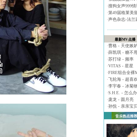
·
搜狗女声999
·
第49届格莱美
·
声色杂志-法兰
最新MV点播
·
曹格 - 天使嫉
·
薛凯琪 - 糖不
·
苏打绿 - 频率
·
VITAS - 星星
·
FIRE组合全裸MV 
·
飞轮海 - 超喜
·
李宇春 - 冰菊
·
S.H.E. - 怎么办
·
庞龙 - 圆月亮
·
孙悦 - 亲亲宝
音乐热点推