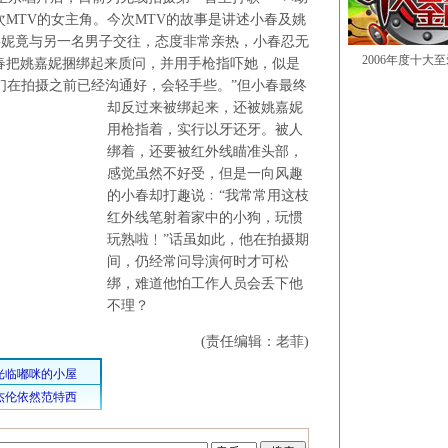
次MTV的女主角。今次MTV的故事是讲述小春及姚
嘉妮竟与另一名男子交往，态度非常亲热，小春忍无
2006年度十大
小春把姚嘉妮捆绑起来质问，并用手枪指吓她，似是
们在拍摄之前已经沟通好，会轻手些。
”但小春最终
却反过来被绑起来，还被姚嘉妮
用枪指着，实行以牙还牙。被人
绑着，还要被红外线瞄准头部，
感觉虽然不好受，但是一向风趣
的小春却打趣说﹕“我常常用这枝
红外线笔射着家中的小狗，玩惯
玩熟啦﹗”话虽如此，他在拍摄期
间，仍经常问导演何时才可松
绑，难道他怕工作人员会丢下他
不理？
(责任编辑：老菲)