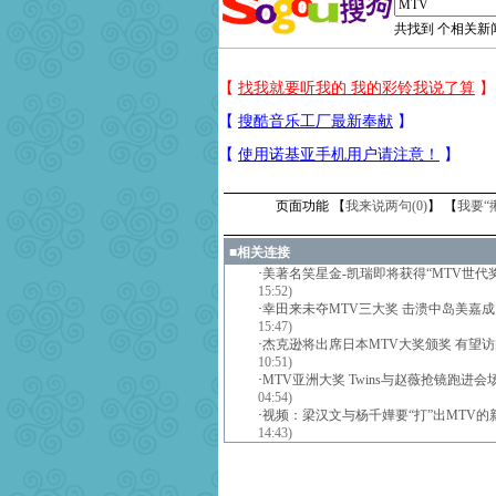
共找到
个相关新闻
页面功能 【
我来说两句(
0
)
】 【
我要“
■
相关连接
·
美著名笑星金-凯瑞即将获得“MTV世代奖”
15:52)
·
幸田来未夺MTV三大奖 击溃中岛美嘉
15:47)
·
杰克逊将出席日本MTV大奖颁奖 有望
10:51)
·
MTV亚洲大奖 Twins与赵薇抢镜跑进会场
04:54)
·
视频：梁汉文与杨千嬅要“打”出MTV的
14:43)