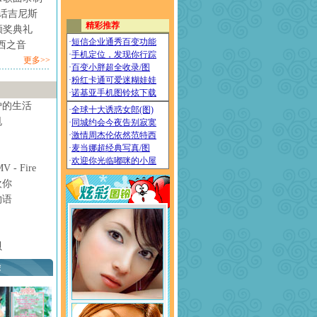
情话吉尼斯
颁奖典礼
西之音
更多>>
妒的生活
甩
- Fire
欢你
物语
贝
荐