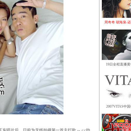
周奇奇 胡海泉-
19日全程直播
2007VITAS
东唱片后，日前为无线拍摄第一首主打歌 -- <<劫