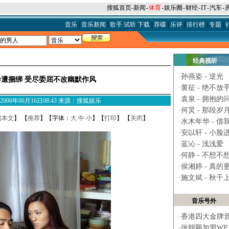
搜狐首页
-
新闻
-
体育
-
娱乐圈
-
财经
-
IT
-
汽车
-
音乐
|
音乐新闻
|
歌手
试听
下载
|
荐碟
|
乐评
|
排行榜
|
专题
|
经典视听
·
孙燕姿 - 逆光
惨遭捆绑 受尽委屈不改幽默作风
·
黄征 - 绝不放
·
袁泉 - 拥抱的
M 2006年06月16日08:43 来源：搜狐娱乐
·
何炅 - 那段岁
藏本文
】 【
推荐
】【字体：
大
中
小
】【
打印
】 【
关闭
】
·
水木年华 - 借
·
安以轩 - 小脸
·
蓝沁 - 浅浅爱
·
何静 - 不想不
·
侯湘婷 - 真的
·
施文斌 - 秋千
音乐号外
·
香港四大金牌
·
张靓颖加盟WP