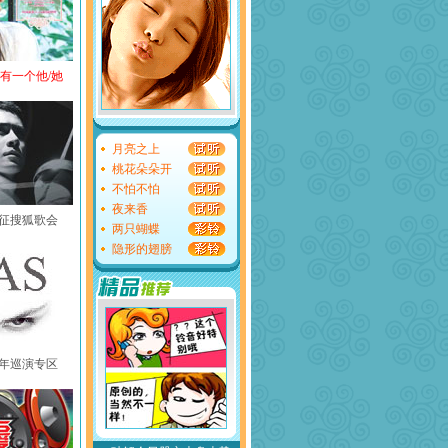
还有一个他/她
月亮之上
桃花朵朵开
不怕不怕
夜来香
黄征搜狐歌会
两只蝴蝶
隐形的翅膀
中国年巡演专区