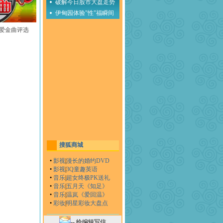
破解今日股市大盘走势
伊甸园体验"性"福瞬间
至爱金曲评选
搜狐商城
•
影视
|
漫长的婚约DVD
•
影视
|
3Q童趣英语
•
音乐
|
超女终极PK送礼
•
音乐
|
五月天《知足》
•
音乐
|
温岚《爱回温》
•
彩妆
|
明星彩妆大盘点
-- 给编辑写信