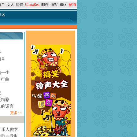
房产
-
女人
-
短信
-
ChinaRen
-
邮件
-
博客
-
BBS
-
搜狗
社区
手
问号
月
我一生
进行曲
想
更精彩
上的诺言
更多>>
音乐人做客
1歌曲录制