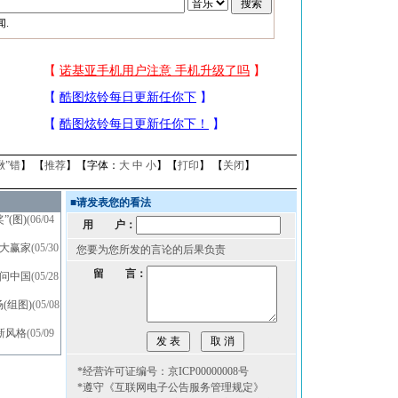
.
揪”错
】 【
推荐
】【字体：
大
中
小
】【
打印
】 【
关闭
】
■
请发表您的看法
(图)
(06/04
用 户：
成大赢家
(05/30
您要为您所发的言论的后果负责
留 言：
访问中国
(05/28
(组图)
(05/08
新风格
(05/09
*经营许可证编号：京ICP00000008号
*遵守《互联网电子公告服务管理规定》