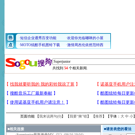
共找到
54
个相关新闻.
页面功能 【
我来说两句(
0
)
】 【
我要“揪”错
】 【
推荐
】【字体：
大
中
小
■
相关连接
■
请发表您的看法
·
Superjunior最新单曲MV《U》
(06/16 19:04)