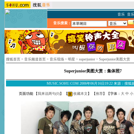
音乐
|
音
音乐搜索：
搜狐首页
>
音乐频道首页
>
音乐现场
>
明星
>
superjunior
>
Superjunior美图大赏
Superjunior美图大赏：集体照7
MUSIC.SOHU.COM 2006年06月16日19:22 来源：搜
页面功能 【
我来说两句(
0
)
】 【
收藏本文
】 【
推荐
】【字体：
大
中
小