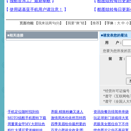
页面功能 【
我来说两句(
0
)
】 【
我要“揪”错
】 【
推荐
】【字体：
大
中
小
■
相关连接
■
请发表您的看法
用 户：
您要为您所发的言
留 言：
*经营许可证编号：京
*遵守《互联网电
*遵守《全国人大