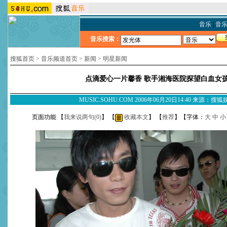
音乐
|
音
音乐搜索：
搜狐首页
>
音乐频道首页
>
新闻
>
明星新闻
点滴爱心一片馨香 歌手湘海医院探望白血女
MUSIC.SOHU.COM 2006年06月20日14:40 来源：搜
页面功能 【
我来说两句(
0
)
】 【
收藏本文
】 【
推荐
】【字体：
大
中
小