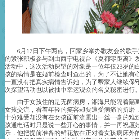
6月17日下午两点，回家乡举办歌友会的歌手
的紧张积极参与到由西宁电视台《夏都零距离》
活动中，这次活动探望的对象是一位年仅23岁的
孩的病情是在婚前检查时查出的，为了不让她有
一直没有把真实病情告诉她，为了帮家人继续保
次探望活动也以被抽中幸运观众的名义秘密进行
由于女孩住的是无菌病房，湘海只能隔着隔离
女孩交流，看着年轻的笑容却要遭受病痛的折磨
十分难受却没有在女孩面前流露出一丝一毫的难
孩通电话时只是说一些开心的事情，并一再祝愿
乐，他把提前准备的鲜花放在正对着女孩病床外