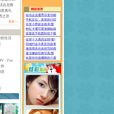
情话吉尼斯
颁奖典礼
西之音
更多>>
妒的生活
甩
- Fire
欢你
物语
贝
荐