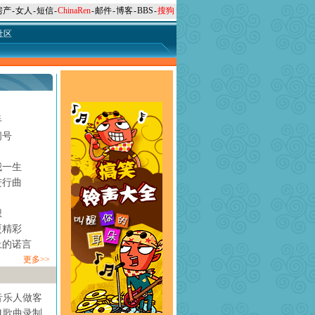
房产
-
女人
-
短信
-
ChinaRen
-
邮件
-
博客
-
BBS
-
搜狗
社区
手
问号
月
我一生
进行曲
想
更精彩
上的诺言
更多>>
音乐人做客
1歌曲录制