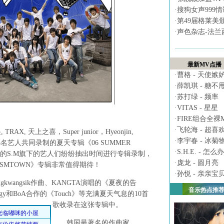
·
搜狗女声999
·
第49届格莱美
·
声色杂志-法兰
最新MV点播
·
曹格 - 天使嫉
·
薛凯琪 - 糖不
·
苏打绿 - 频率
·
VITAS - 星星
·
FIRE组合全裸MV 
·
飞轮海 - 超喜
RAX, 天上之喜，Super junior，Hyeonjin,
·
李宇春 - 冰菊
的35名艺人共同录制的夏天专辑《06 SUMMER
·
S.H.E. - 怎么办
忙碌的S.M旗下的艺人们纷纷抽出时间进行专辑录制，
·
庞龙 - 圆月亮
 SMTOWN》专辑非常值得期待！
·
孙悦 - 亲亲宝
kwangsik作曲、KANGTA演唱的《夏夜的告
音乐热点推
ggy和BoA合作的《Touch》等充满夏天气息的10首
歌收录在这张专辑中。
韩国最著名的作曲家