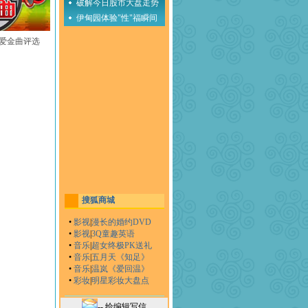
破解今日股市大盘走势
伊甸园体验"性"福瞬间
至爱金曲评选
搜狐商城
•
影视
|
漫长的婚约DVD
•
影视
|
3Q童趣英语
•
音乐
|
超女终极PK送礼
•
音乐
|
五月天《知足》
•
音乐
|
温岚《爱回温》
•
彩妆
|
明星彩妆大盘点
-- 给编辑写信