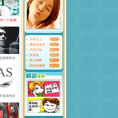
还有一个他/她
月亮之上
桃花朵朵开
不怕不怕
夜来香
黄征搜狐歌会
两只蝴蝶
隐形的翅膀
中国年巡演专区