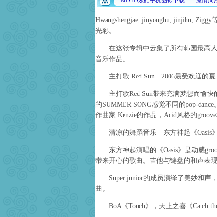
Hwangshengjae, jinyonghu, ji
光彩。
在这张专辑中云集了所有韩国最高人气
音乐作品。
主打歌 Red Sun—2006最受欢迎的
主打歌Red Sun带来充满梦想而愉
的SUMMER SONG感觉不同的pop-da
作曲家 Kenzie的作品，Acid风格的groo
清凉的舞蹈音乐—东方神起《Oasis》，Super 
东方神起演唱的《Oasis》是动感groo
带来开心的歌曲。吉他与键盘的和声表现出独特
Super junior的成员演绎了美妙和声
曲。
BoA《Touch》，天上之喜《Catch the Sh