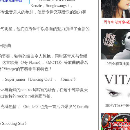
Kenzie，Songkwangsik，
njihu, Ziggy等专业音乐人的参加，使新专辑充满音乐的魅力和
周奇奇 胡海泉-
明星，他们在专辑中以各自的魅力演绎了全新的
夏日歌曲
快的节奏，独特的编曲令人惊艳，同时还带来与曾经
nce。这首歌是《My Name》,《MOTO》等歌曲的著名
19日全程直播
ve和Vintage的节奏非常有特色！
junior《Dancing Out》、《Smile!》
ve与新鲜的pop-rock舞蹈的融合，在这个纯净夏天
的rock’n roll舞蹈节拍。
2007VITAS
，充满热情；《Smile!》也是一首活力爆发的Euro舞
ooting Star》