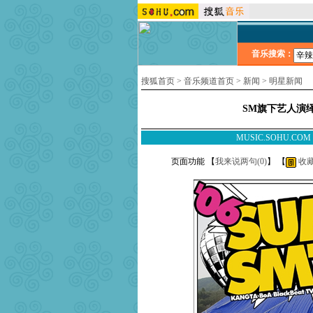
音乐搜索：
搜狐首页
>
音乐频道首页
>
新闻
>
明星新闻
SM旗下艺人演
MUSIC.SOHU.CO
页面功能 【
我来说两句(
0
)
】 【
收