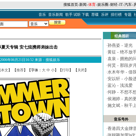
搜狐首页
-
新闻
-
体育
-
娱乐圈
-
财经
-
IT
-
汽车
-
音乐
|
音乐新闻
|
歌手
试听
下载
|
荐碟
|
乐评
|
排行榜
|
专题
|
经典视听
·
孙燕姿 - 逆光
绎夏天专辑 安七炫携师弟妹出击
·
黄征 - 绝不放
·
袁泉 - 拥抱的
M 2006年06月21日16:52 来源：搜狐娱乐
·
何炅 - 那段岁
藏本文
】 【
推荐
】【字体：
大
中
小
】【
打印
】 【
关闭
】
·
水木年华 - 借
·
安以轩 - 小脸
·
蓝沁 - 浅浅爱
·
何静 - 不想不
·
侯湘婷 - 真的
·
施文斌 - 秋千
音乐号外
·
香港四大金牌
·
张靓颖加盟WP