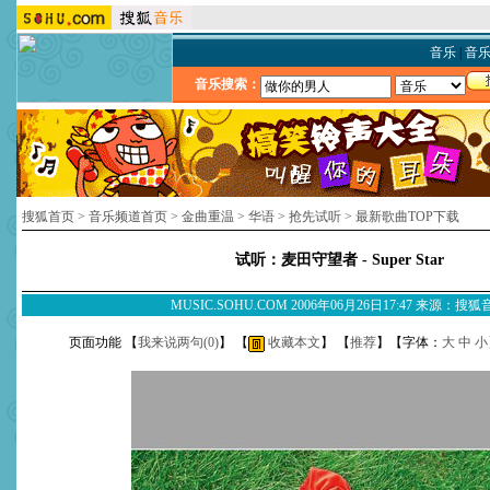
音乐
|
音
音乐搜索：
搜狐首页
>
音乐频道首页
>
金曲重温
>
华语
>
抢先试听
>
最新歌曲TOP下载
试听：麦田守望者 - Super Star
MUSIC.SOHU.COM 2006年06月26日17:47 来源：搜
页面功能 【
我来说两句(
0
)
】 【
收藏本文
】 【
推荐
】【字体：
大
中
小