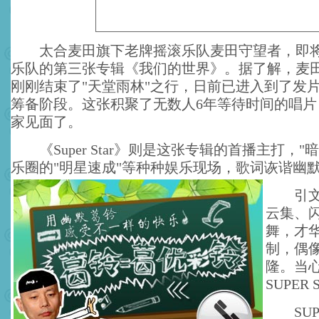
太合麦田旗下老牌摇滚乐队麦田守望者，即将
乐队的第三张专辑《我们的世界》。据了解，麦
刚刚结束了"天堂雨林"之行，日前已进入到了发
筹备阶段。这张积聚了无数人6年等待时间的唱片
家见面了。
《Super Star》则是这张专辑的首播主打，"
乐圈的"明星速成"等种种娱乐现场，歌词诙谐幽
引文：
云集、
舞，才
制，偶
隆。当
SUPER
SUPE