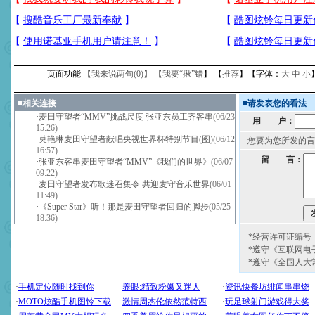
页面功能 【
我来说两句(
0
)
】 【
我要“揪”错
】 【
推荐
】【字体：
大
中
小
■
相关连接
■
请发表您的看法
·
麦田守望者“MMV”挑战尺度 张亚东员工齐客串
(06/23
用 户：
15:26)
·
莫艳琳麦田守望者献唱央视世界杯特别节目(图)
(06/12
您要为您所发的言
16:57)
留 言：
·
张亚东客串麦田守望者“MMV”《我们的世界》
(06/07
09:22)
·
麦田守望者发布歌迷召集令 共迎麦守音乐世界
(06/01
11:49)
·
《Super Star》听！那是麦田守望者回归的脚步
(05/25
18:36)
*经营许可证编号：京
*遵守《互联网电
*遵守《全国人大