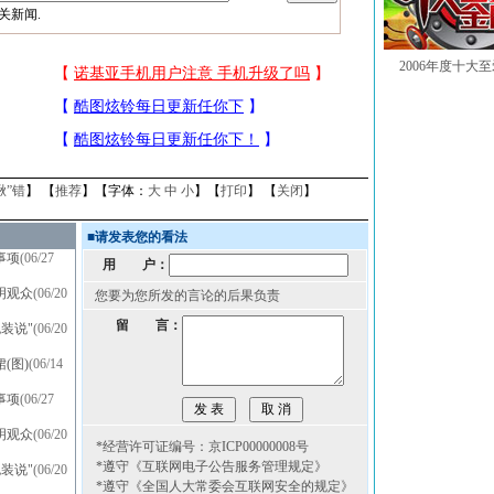
关新闻.
2006年度十大
揪”错
】 【
推荐
】【字体：
大
中
小
】【
打印
】 【
关闭
】
■
请发表您的看法
事项
(06/27
用 户：
明观众
(06/20
您要为您所发的言论的后果负责
留 言：
装说"
(06/20
(图)
(06/14
事项
(06/27
明观众
(06/20
*经营许可证编号：京ICP00000008号
*遵守《互联网电子公告服务管理规定》
装说"
(06/20
*遵守《全国人大常委会互联网安全的规定》