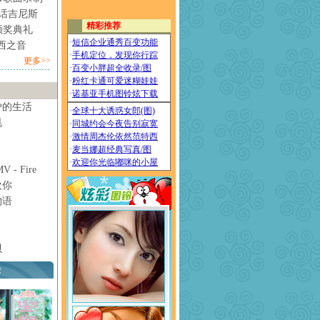
情话吉尼斯
颁奖典礼
西之音
更多>>
妒的生活
甩
- Fire
欢你
物语
贝
荐