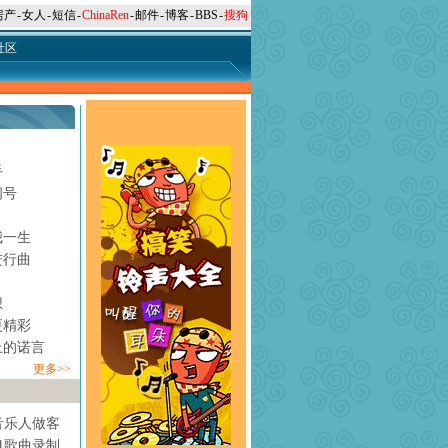
房产
-
女人
-
短信
-
ChinaRen
-
邮件
-
博客
-
BBS
-
搜狗
社区
手
问号
月
我一生
进行曲
想
更精彩
上的诺言
更多>>
音乐人做客
1歌曲录制