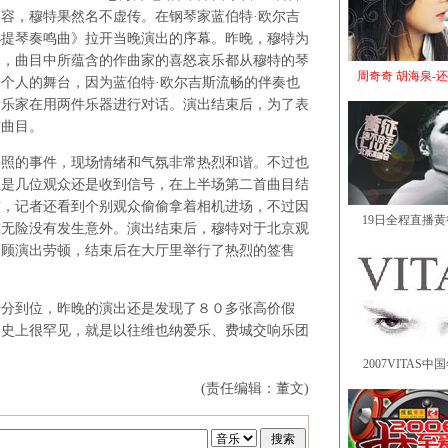
容，穆特果然名不虚传。在钢琴家蓝伯特·欧尔吉
小提琴奏鸣曲》拉开当晚演出的序幕。昨晚，穆特为
曲，曲目中所蕴含的作曲家的喜怒哀乐都从穆特的琴
周奇奇 胡海泉-
个人的舞台，因为蓝伯特·欧尔吉斯流畅的伴奏也
音乐家在用两件乐器进行对话。演出结束后，为了表
首曲目。
的事件，现场情绪和气氛非常热烈和谐。不过也
但是几位观众还是收到信号，在上半场第二首曲目结
前，记者还看到个别观众偷偷拿着相机进场，不过因
19日全程直播
惊无险没有发生意外。演出结束后，穆特对于北京观
不顾演出劳顿，结束后在大厅里举行了热烈的签售
到位，昨晚的演出还是发现了８０多张高价假
出史上很罕见，就是以往维也纳爱乐、费城交响乐团
2007VITAS
(责任编辑：董文)