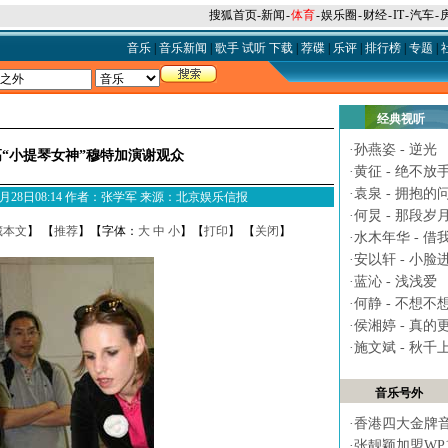
搜狐首页
-
新闻
-
体育
-
娱乐圈
-
财经
-
IT
-
汽车
-
音乐
|
音乐新闻
|
歌手
试听
下载
|
荐碟
|
乐评
|
排行榜
|
专题
|
经典视听
·
孙燕姿 - 逆光
“小提琴女神”穆特加演谢观众
·
黄征 - 绝不放
·
袁泉 - 拥抱的
6年06月28日08:14 作者：张学军 来源：北京娱乐信报
·
何炅 - 那段岁
藏本文
】 【
推荐
】【字体：
大
中
小
】【
打印
】 【
关闭
】
·
水木年华 - 借
·
安以轩 - 小脸
·
蓝沁 - 浅浅爱
·
何静 - 不想不
·
侯湘婷 - 真的
·
施文斌 - 秋千
音乐号外
·
香港四大金牌
·
张靓颖加盟WP