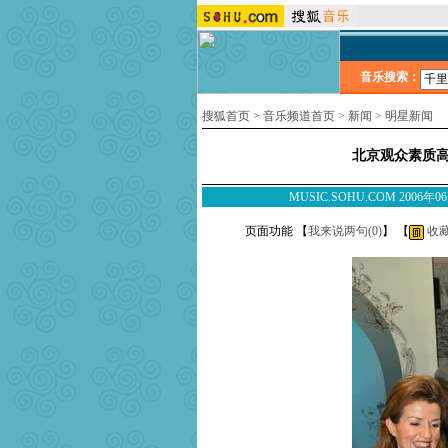
音乐搜索：
搜狐首页
>
音乐频道首页
>
新闻
>
明星新闻
北京观众素质高
MUSIC.SOHU.COM 200
页面功能 【
我来说两句(
0
)
】 【
收