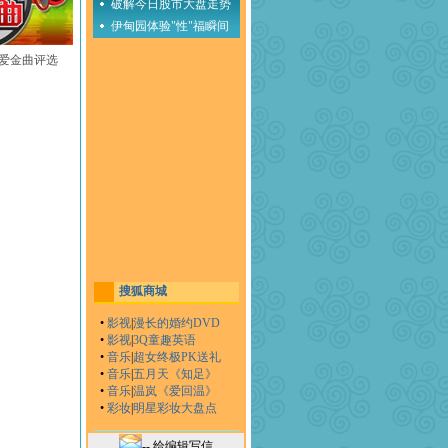
破解今日股市大盘走势
伊甸园体验"性"福瞬间
至爱金曲评选
搜狐商城
•
影视
|
漫长的婚约DVD
•
影视
|
3Q童趣英语
•
音乐
|
超女终极PK送礼
•
音乐
|
五月天《知足》
•
音乐
|
温岚《爱回温》
•
彩妆
|
明星彩妆大盘点
-- 给编辑写信