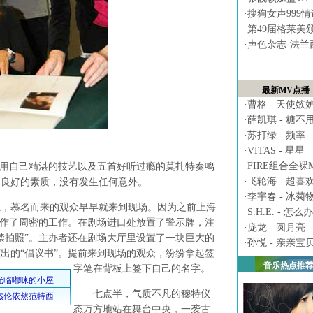
·
搜狗女声999
·
第49届格莱美
·
声色杂志-法兰
最新MV点播
·
曹格 - 天使嫉
·
薛凯琪 - 糖不
·
苏打绿 - 频率
·
VITAS - 星星
·
FIRE组合全裸MV 
用自己精湛的技艺以及五首好听过瘾的莫扎特奏鸣
·
飞轮海 - 超喜
了良好的素质，没有发生任何意外。
·
李宇春 - 冰菊
慕名而来的观众早早就来到现场。因为之前上海
·
S.H.E. - 怎么办
番作了周密的工作。在剧场进口处放置了警示牌，注
·
庞龙 - 圆月亮
禁拍照”。主办者还在剧场大厅里设置了一块巨大的
·
孙悦 - 亲亲宝
出的“倡议书”。
提前来到现场的观众，纷纷拿起签
音乐热点推
字笔在背板上签下自己的名字。
七点半，气质不凡的穆特仪
态万方地站在舞台中央，一袭古