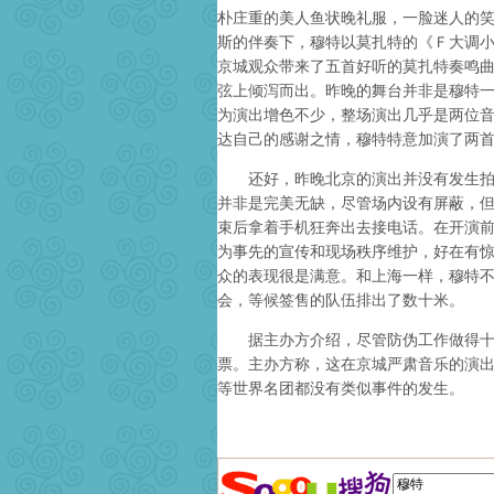
朴庄重的美人鱼状晚礼服，一脸迷人的笑
斯的伴奏下，穆特以莫扎特的《Ｆ大调
京城观众带来了五首好听的莫扎特奏鸣
弦上倾泻而出。昨晚的舞台并非是穆特一
为演出增色不少，整场演出几乎是两位
达自己的感谢之情，穆特特意加演了两
还好，昨晚北京的演出并没有发生拍照
并非是完美无缺，尽管场内设有屏蔽，
束后拿着手机狂奔出去接电话。在开演
为事先的宣传和现场秩序维护，好在有
众的表现很是满意。和上海一样，穆特
会，等候签售的队伍排出了数十米。
据主办方介绍，尽管防伪工作做得十分
票。主办方称，这在京城严肃音乐的演
等世界名团都没有类似事件的发生。