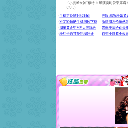
·
"小提琴女神"穆特 自曝演奏时爱穿露肩裙
07:45)