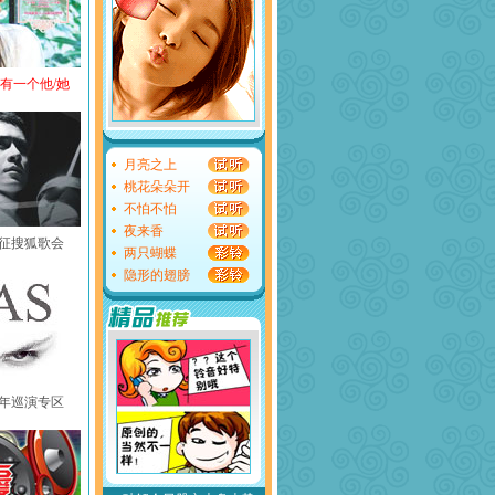
还有一个他/她
月亮之上
桃花朵朵开
不怕不怕
夜来香
黄征搜狐歌会
两只蝴蝶
隐形的翅膀
中国年巡演专区