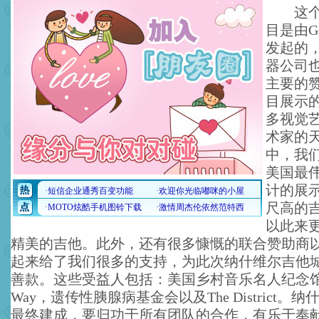
这个吉
目是由G
发起的，
器公司
主要的
目展示
多视觉
术家的
中，我
美国最
计的展示
尺高的
以此来
精美的吉他。此外，还有很多慷慨的联合赞助商
起来给了我们很多的支持，为此次纳什维尔吉他
善款。这些受益人包括：美国乡村音乐名人纪念馆，U
Way，遗传性胰腺病基金会以及The District。
最终建成，要归功于所有团队的合作，有乐于奉