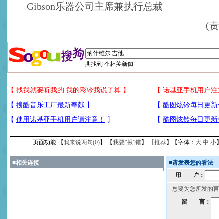
Gibson乐器公司主席兼执行总裁
(
共找到
个相关新闻.
页面功能 【
我来说两句(
0
)
】 【
我要“揪”错
】 【
推荐
】【字体：
大
中
小
■
相关连接
■
请发表您的看法
用 户：
您要为您所发的言
留 言：