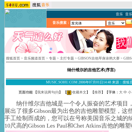
音乐
|
音
音乐搜索：
搜狐首页
>
音乐频道首页
>
专题
>
主打专题
>
GIBSON吉他琴身涂鸦大赛
>
GI
纳什维尔的吉他艺术(序言)
MUSIC.SOHU.COM 2006年07月01日14:48 来源：搜
页面功能 【
我来说两句(
0
)
】 【
收藏本文
】 【
推荐
】【字体：
大
中
小
纳什维尔吉他城是一个令人振奋的艺术项目，
展出了很多Gibson最为出色的吉他雕塑模型，这
手工绘制而成的，您可以在号称美国音乐之城的
10尺高的Gibson Les Paul和Chet Atkins吉他的