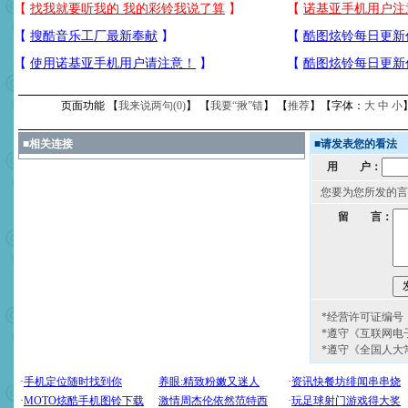
页面功能 【
我来说两句(
0
)
】 【
我要“揪”错
】 【
推荐
】【字体：
大
中
小
■
相关连接
■
请发表您的看法
用 户：
您要为您所发的言
留 言：
*经营许可证编号：京
*遵守《互联网电
*遵守《全国人大