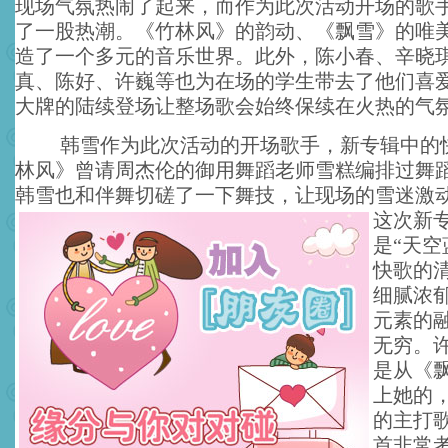
现场气氛热闹了起来，而作为此次活动开场的歌
了一股热潮。《竹林风》的韵动、《飘雪》的唯
造了一个多元的音乐世界。此外，陈小春、辛晓
真、陈好、许巍等也为在场的学生带去了他们喜
大牌的陆续登场让整场歌会始终保续在火热的气
韩雪作为此次活动的开场歌手，新专辑中的
林风》曾请周杰伦的御用舞蹈老师雪糕编排过舞
韩雪也和伴舞切磋了一下舞技，让现场的雪迷激
这次新
是“天空
快歌的
细腻浓
元素的
无穷。
是从《
上她的
的主打
首非常