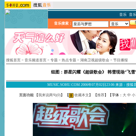
音乐
|
音
音乐搜索：
搜狐首页
>
音乐频道首页
>
专题
>
热点专题
>
湖南卫视超级歌会
>
节目播报
组图：群星闪耀《超级歌会》 韩雪现场“飞雪
MUSIC.SOHU.COM 2006年07月02日23:06 来源：搜
页面功能 【
我来说两句(
0
)
】 【
收藏本文
】 【
推荐
】【字体：
大
中
小