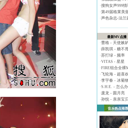
·
搜狗女声999
·
第49届格莱美
·
声色杂志-法兰
最新MV点播
·
曹格 - 天使嫉
·
薛凯琪 - 糖不
·
苏打绿 - 频率
·
VITAS - 星星
·
FIRE组合全裸MV 
·
飞轮海 - 超喜
·
李宇春 - 冰菊
·
S.H.E. - 怎么办
·
庞龙 - 圆月亮
·
孙悦 - 亲亲宝
音乐热点推