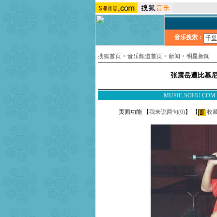
音乐搜索：
搜狐首页
>
音乐频道首页
>
新闻
>
明星新闻
张震岳遭比基尼
MUSIC.SOHU.CO
页面功能 【
我来说两句(
0
)
】 【
收