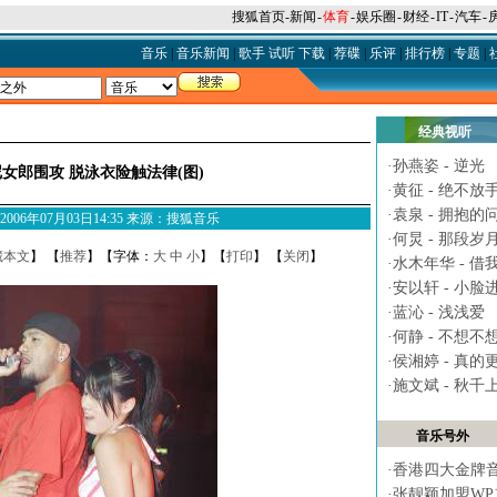
搜狐首页
-
新闻
-
体育
-
娱乐圈
-
财经
-
IT
-
汽车
-
音乐
|
音乐新闻
|
歌手
试听
下载
|
荐碟
|
乐评
|
排行榜
|
专题
|
经典视听
·
孙燕姿 - 逆光
女郎围攻 脱泳衣险触法律(图)
·
黄征 - 绝不放
·
袁泉 - 拥抱的
M 2006年07月03日14:35 来源：搜狐音乐
·
何炅 - 那段岁
藏本文
】 【
推荐
】【字体：
大
中
小
】【
打印
】 【
关闭
】
·
水木年华 - 借
·
安以轩 - 小脸
·
蓝沁 - 浅浅爱
·
何静 - 不想不
·
侯湘婷 - 真的
·
施文斌 - 秋千
音乐号外
·
香港四大金牌
·
张靓颖加盟WP