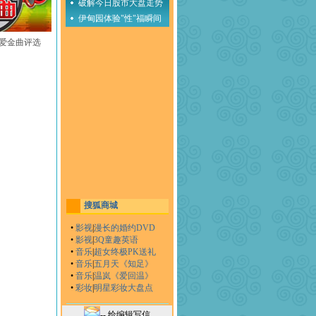
破解今日股市大盘走势
伊甸园体验"性"福瞬间
至爱金曲评选
搜狐商城
•
影视
|
漫长的婚约DVD
•
影视
|
3Q童趣英语
•
音乐
|
超女终极PK送礼
•
音乐
|
五月天《知足》
•
音乐
|
温岚《爱回温》
•
彩妆
|
明星彩妆大盘点
-- 给编辑写信