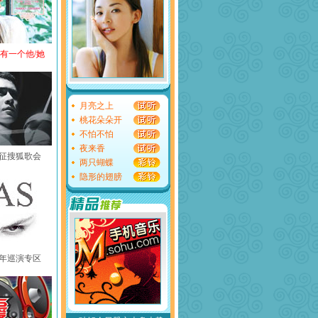
还有一个他/她
月亮之上
桃花朵朵开
不怕不怕
夜来香
黄征搜狐歌会
两只蝴蝶
隐形的翅膀
中国年巡演专区