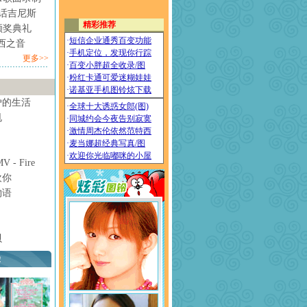
情话吉尼斯
颁奖典礼
西之音
更多>>
妒的生活
甩
- Fire
欢你
物语
贝
荐