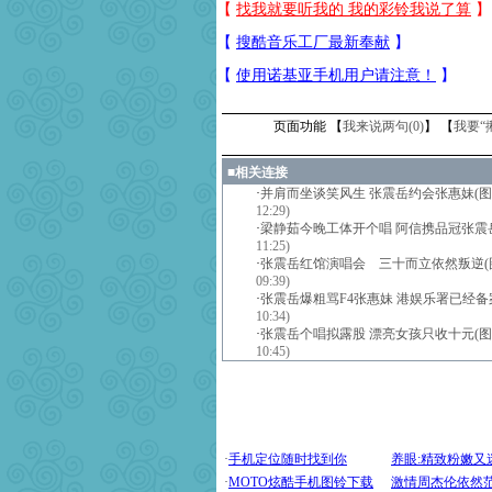
页面功能 【
我来说两句(
0
)
】 【
我要“
■
相关连接
·
并肩而坐谈笑风生 张震岳约会张惠妹(图
12:29)
·
梁静茹今晚工体开个唱 阿信携品冠张震
11:25)
·
张震岳红馆演唱会 三十而立依然叛逆(
09:39)
·
张震岳爆粗骂F4张惠妹 港娱乐署已经备
10:34)
·
张震岳个唱拟露股 漂亮女孩只收十元(图
10:45)