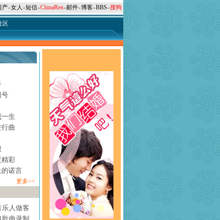
房产
-
女人
-
短信
-
ChinaRen
-
邮件
-
博客
-
BBS
-
搜狗
社区
手
问号
月
我一生
进行曲
想
更精彩
上的诺言
更多>>
音乐人做客
1歌曲录制