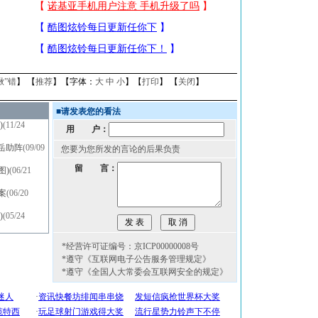
揪”错
】 【
推荐
】【字体：
大
中
小
】【
打印
】 【
关闭
】
■
请发表您的看法
)
(11/24
用 户：
岳助阵
(09/09
您要为您所发的言论的后果负责
留 言：
图)
(06/21
案
(06/20
)
(05/24
*经营许可证编号：京ICP00000008号
*遵守《互联网电子公告服务管理规定》
*遵守《全国人大常委会互联网安全的规定》