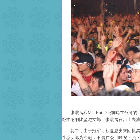
张震岳和MC Hot Dog前晚在台湾
扮性感的比坚尼女郎，张震岳在台上表
其中，由于冠军可获夏威夷来回机票，
性感女郎为夺冠，不惜在众目睽睽下脱