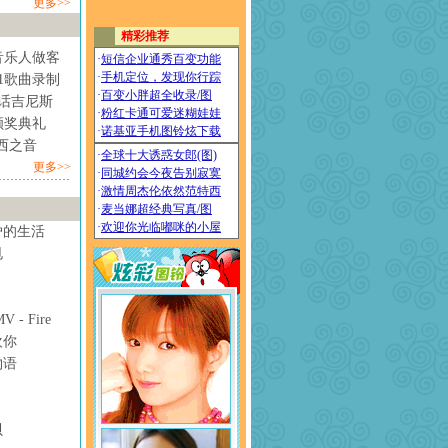
更多>>
音乐人做客
1歌曲录制
情话吉尼斯
颁奖典礼
西之音
更多>>
妒的生活
甩
- Fire
欢你
物语
贝