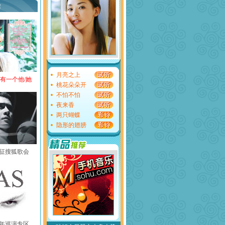
荐
月亮之上
还有一个他/她
桃花朵朵开
不怕不怕
夜来香
两只蝴蝶
隐形的翅膀
黄征搜狐歌会
中国年巡演专区