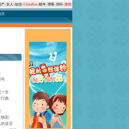
房产
-
女人
-
短信
-
ChinaRen
-
邮件
-
博客
-
BBS
-
搜狗
社区
手
问号
月
我一生
进行曲
想
更精彩
上的诺言