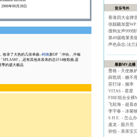
illion Records
006年06月28日
音乐号外
·
香港四大金牌
·
张靓颖加盟WP
·
搜狗女声999
·
第49届格莱美
·
声色杂志-法兰
发行，收录了大热的几张单曲--
柯南
新OP「冲动」,中板
PLASH!」,还有其他未发表的总计14枚歌曲,是
最新MV点播
夏季的盛大极品
·
曹格 - 天使嫉
·
薛凯琪 - 糖不
·
苏打绿 - 频率
·
VITAS - 星星
·
FIRE组合全裸MV 
·
飞轮海 - 超喜
·
李宇春 - 冰菊
·
S.H.E. - 怎么办
·
庞龙 - 圆月亮
·
孙悦 - 亲亲宝