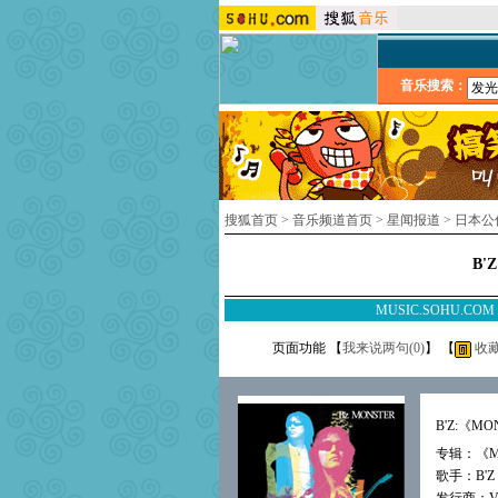
音乐搜索：
搜狐首页
>
音乐频道首页
>
星闻报道
>
日本公
B'
MUSIC.SOHU.CO
页面功能 【
我来说两句(
0
)
】 【
收
B'Z:《MO
专辑：
《M
歌手：
B'Z