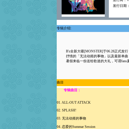
发行商：Verm
发行日期：2
专辑介绍:
B'z全新大碟[MONSTER]于06.28正式
抒情的「无法动摇的事物」以及最新单曲「S
暑假来临一份送给歌迷的大礼，可谓fans
曲目
专辑曲目：
01. ALL-OUT ATTACK
02. SPLASH!
03. 无法动摇的事物
04. 恋爱的Summar Session