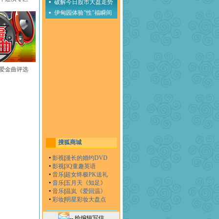
破解今日股市大盘走势
伊甸园体验"性"福瞬间
至爱金曲评选
搜狐商城
•
影视
|
漫长的婚约DVD
•
影视
|
3Q童趣英语
•
音乐
|
超女终极PK送礼
•
音乐
|
五月天《知足》
•
音乐
|
温岚《爱回温》
•
彩妆
|
明星彩妆大盘点
-- 给编辑写信