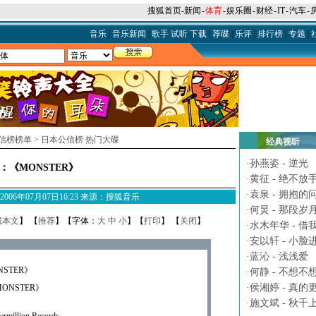
搜狐首页
-
新闻
-
体育
-
娱乐圈
-
财经
-
IT
-
汽车
-
音乐
|
音乐新闻
|
歌手
试听
下载
|
荐碟
|
乐评
|
排行榜
|
专题
|
信榜榜单
>
日本公信榜 热门大碟
经典视听
·
孙燕姿 - 逆光
Z：《MONSTER》
·
黄征 - 绝不放
·
袁泉 - 拥抱的
M 2006年07月07日16:23 来源：搜狐音乐
·
何炅 - 那段岁
藏本文
】 【
推荐
】【字体：
大
中
小
】【
打印
】 【
关闭
】
·
水木年华 - 借
·
安以轩 - 小脸
·
蓝沁 - 浅浅爱
NSTER》
·
何静 - 不想不
·
侯湘婷 - 真的
ONSTER》
·
施文斌 - 秋千