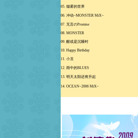
05. 烟雾的世界
06. 冲动~MONSTER MiX~
07. 无言のPromise
08. MONSTER
09. 醒或是沉睡时
10. Happy Birthday
11. 小丑
12. 雨中的BLUES
13. 明天太阳还将升起
14. OCEAN~2006 MiX~