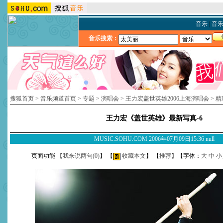
音乐
|
音
音乐搜索：
搜狐首页
>
音乐频道首页
>
专题
>
演唱会
>
王力宏盖世英雄2006上海演唱会
>
精
王力宏《盖世英雄》最新写真-6
MUSIC.SOHU.COM 2006年07月09日15:36 null
页面功能 【
我来说两句(
0
)
】 【
收藏本文
】 【
推荐
】【字体：
大
中
小