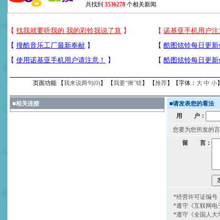
共找到
3536278
个相关新闻.
页面功能 【
我来说两句(
0
)
】 【
我要“揪”错
】 【
推荐
】【字体：
大
中
小
■
相关连接
■
请发表您的看法
用 户：
您要为您所发的言
留 言：
*经营许可证编号：京
*遵守《互联网电
*遵守《全国人大