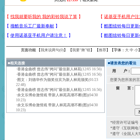
共找到
127559
个相关新闻.
页面功能 【
我来说两句(
0
)
】 【
我要“揪”错
】 【
推荐
】【字体：
大
中
小
■
相关连接
■
请发表您的看法
·
香港金曲榜 曾志伟“拷问”最佳新人林苑
(12/05 16:56)
用 户：
·
香港金曲榜 曾志伟“拷问”最佳新人林苑
(12/05 16:56)
·
图文：刘德华作为颁奖佳宾为新人林苑颁奖
(01/23
您要为您所发的言
22:48)
留 言：
·
香港金曲榜 曾志伟“拷问”最佳新人林苑
(12/05 16:56)
·
余文乐博命激情戏 带新人林苑高潮不断(图)
(04/30
10:23)
·
余文乐博命激情戏 带新人林苑高潮不断(图)
(04/30
10:23)
*经营许可证编号：京
*遵守《互联网电
*遵守《全国人大