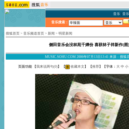
音乐
|
音
音乐搜索：
搜狐首页
>
音乐频道首页
>
新闻
>
明星新闻
侧田音乐会没林苑千嬅份 喜获林子祥新作(图
MUSIC.SOHU.COM 2006年07月13日13:41 来源：搜
页面功能 【
我来说两句(
0
)
】 【
收藏本文
】 【
推荐
】【字体：
大
中
小