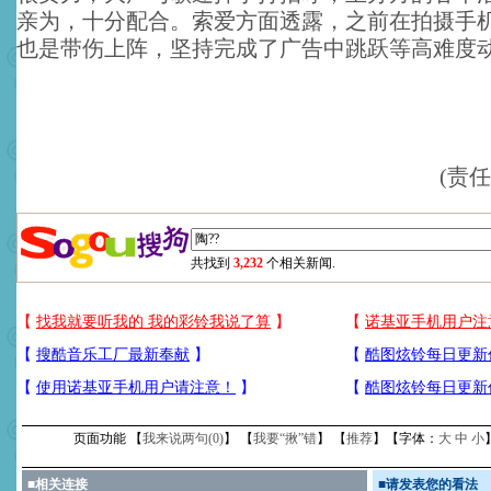
亲为，十分配合。索爱方面透露，之前在拍摄手
也是带伤上阵，坚持完成了广告中跳跃等高难度
(责
共找到
3,232
个相关新闻.
页面功能 【
我来说两句(
0
)
】 【
我要“揪”错
】 【
推荐
】【字体：
大
中
小
■
相关连接
■
请发表您的看法