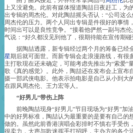
由于曲风接近，外界经常拿陶喆与
周杰伦
比
上又没避免。此前有媒体报道陶喆日夜赶工，为的
出专辑的周杰伦。对此陶喆摇头否认：“公司这么
周杰伦的压力。两个人同出专辑是件很好的事情
时间出可以是良性竞争。”接着他俨然一副与杰伦
气说：“好久都没见到他了，很期待能在宣传期碰
据陶喆透露，新专辑经过两个月的筹备已经全
星
期后就可面世。而新专辑会走浪漫路线，有很
主打歌现在还未确定，可能考虑先推出为“索爱”
歌《真的感觉》。此外，陶喆还在发布会上宣布
摄一部武侠电影。他表示拍电影是自己从小到大
在跟风周杰伦、王力宏等人。
“好男儿”带伤上阵
前晚陶喆现身“好男儿”节目现场为“好男”加
中的好男标准，陶喆认为最重要的是要有自己的
做的。虽然此前香港演唱会彩排时不慎右手受伤
很卖力，大声与歌迷挥手打招呼，主办方的各个