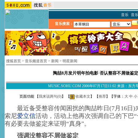
音乐
|
音
音乐搜索：
搜狐首页
>
音乐频道首页
>
新闻
>
明星新闻
陶喆8月发片明年拍电影 否认整容不屑做鉴
MUSIC.SOHU.COM 2006年07月17日11:02 来源：东
页面功能 【
我来说两句(
0
)
】 【
收藏本文
】 【
推荐
】【字体：
大
中
小
最近备受整容传闻困扰的陶喆昨日(7月16日)
索尼
爱立信
活动，活动上他再次强调自己的下巴“
有必要去做鉴定来证明“真身”。
强调没整容不屑做鉴定