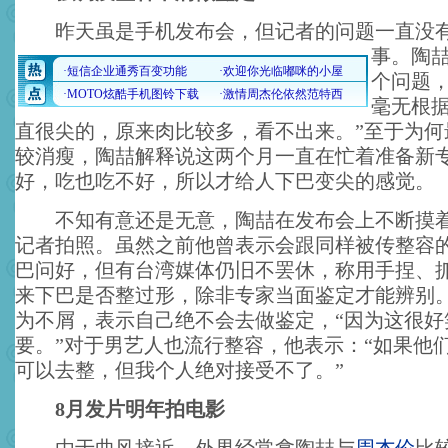
昨天虽是手机发布会，但记者的问题一直没有
事。
陶
个问题
毫无根据
直很尖的，原来肉比较多，看不出来。”至于为何
较消瘦，陶喆解释说这两个月一直在忙着准备新
好，吃也吃不好，所以才给人下巴变尖的感觉。
不知有意还是无意，陶喆在发布会上不断摸着下
记者拍照。虽然之前他曾表示会跟同样被传整容
巴问好，但有台湾媒体仍旧不罢休，称用手捏、
来下巴是否整过形，除非专家当面鉴定才能辨别
为不屑，表示自己绝不会去做鉴定，“因为这很好
要。”对于男艺人也流行整容，他表示：“如果他
可以去整，但我个人绝对接受不了。”
8月发片明年拍电影