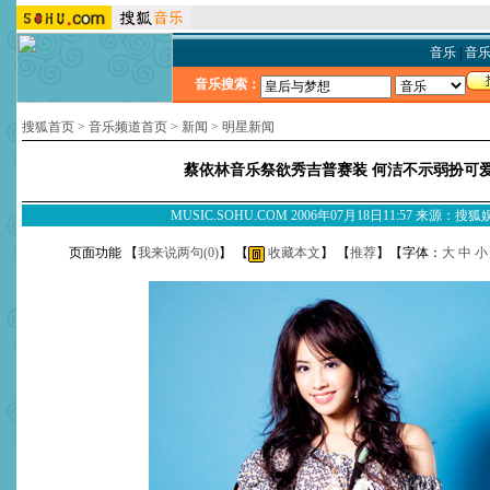
音乐
|
音
音乐搜索：
搜狐首页
>
音乐频道首页
>
新闻
>
明星新闻
蔡依林音乐祭欲秀吉普赛装 何洁不示弱扮可
MUSIC.SOHU.COM 2006年07月18日11:57 来源：搜
页面功能 【
我来说两句(
0
)
】 【
收藏本文
】 【
推荐
】【字体：
大
中
小