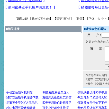
页面功能 【
我来说两句(
0
)
】 【
我要“揪”错
】 【
推荐
】【字体：
大
中
小
■
相关连接
■
请发表您的看法
用 户：
您要为您所发的言
留 言：
*经营许可证编号：京
*遵守《互联网电
*遵守《全国人大