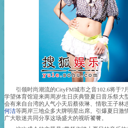
引领时尚潮流的CityFM城市之音102.6将于7
学望体育馆迎来两周岁生日庆典暨夏日音乐祭大
会有来自台湾的人气小天后蔡依琳、情歌王子林
何洁
等两岸三地众多大牌明星出席。引爆夏日激
广大歌迷共同分享这场盛大的视听饕餮。