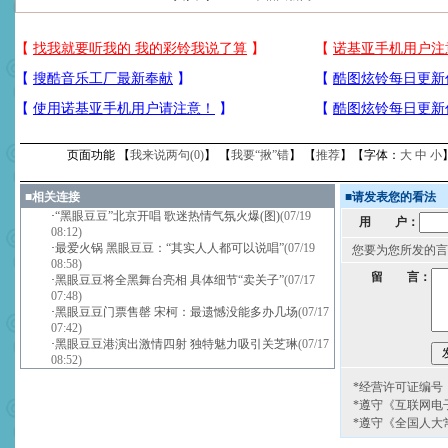
页面功能 【
我来说两句(
0
)
】 【
我要“揪”错
】 【
推荐
】【字体：
大
中
小
■
相关连接
■
请发表您的看法
·
“黑眼豆豆”北京开唱 歌迷热情气氛火爆(图)
(07/19
用 户：
08:12)
·
最爱火锅 黑眼豆豆：“其实人人都可以说唱”
(07/19
您要为您所发的言
08:58)
留 言：
·
黑眼豆豆将全黑舞台亮相 具体细节“卖关子”
(07/17
07:48)
·
黑眼豆豆门票售罄 宋柯：最遗憾没能多办几场
(07/17
07:42)
·
黑眼豆豆港演出激情四射 独特魅力吸引关芝琳
(07/17
08:52)
*经营许可证编号：京
*遵守《互联网电
*遵守《全国人大