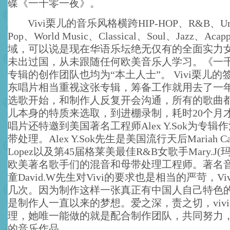
碟《一千零一夜》。
Vivi栗儿的音乐风格横跨HIP-HOP、R&B、Urb
Pop、World Music、Classical、Soul、Jazz、Ac
域，可以说是现在华语乐坛绝无仅有的全面实力
未出过国，从未跟随任何欧美音乐人学习。《一
专辑的创作团队也均为“本土人士”。 Vivi栗儿
东唱片相当重视这张专辑，筹备工作就用去了一
选歌开始，和制作人反复开会沟通，所有的歌曲都是
儿本身的特质来选取，到进棚录制，耗时20个月
唱片还特邀到美国著名工程师Alex Y.Sok为专
带处理。Alex Y.Sok先生是美国流行天后Mariah Care
Lopez以及第45届格莱美最佳R&B女歌手Mary.J(
欧美著名歌手们的混音和母带处理工程师。著名
童David.W先生对Vivi的要求也是相当的严苛，V
几次。因为制作这样一张真正有中国人自己特色的HI
是制作人一直以来的梦想。爱之深，责之切，viv
理，她唯一能做的就是配合制作团队，共同努力
的音乐作品。