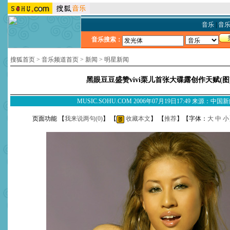
音乐
|
音
音乐搜索：
搜狐首页
>
音乐频道首页
>
新闻
>
明星新闻
黑眼豆豆盛赞vivi栗儿首张大碟露创作天赋(图
MUSIC.SOHU.COM 2006年07月19日17:49 来源：中国
页面功能 【
我来说两句(
0
)
】 【
收藏本文
】 【
推荐
】【字体：
大
中
小