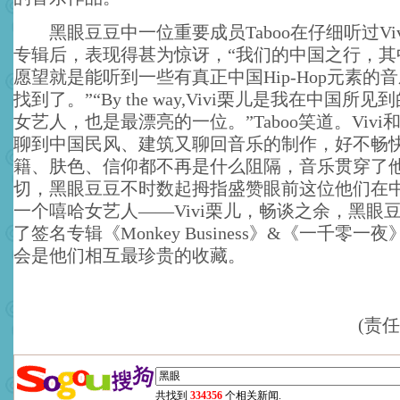
黑眼豆豆中一位重要成员Taboo在仔细听过Vi
专辑后，表现得甚为惊讶，“我们的中国之行，其
愿望就是能听到一些有真正中国Hip-Hop元素的
找到了。”“By the way,Vivi栗儿是我在中国所
女艺人，也是最漂亮的一位。”Taboo笑道。Vivi和
聊到中国民风、建筑又聊回音乐的制作，好不畅
籍、肤色、信仰都不再是什么阻隔，音乐贯穿了
切，黑眼豆豆不时数起拇指盛赞眼前这位他们在
一个嘻哈女艺人——Vivi栗儿，畅谈之余，黑眼豆豆
了签名专辑《Monkey Business》&《一千零
会是他们相互最珍贵的收藏。
(责
共找到
334356
个相关新闻.