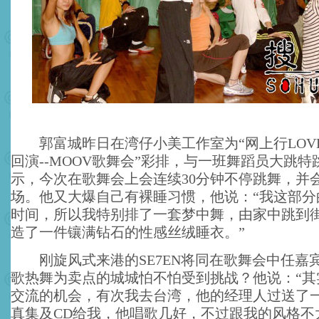
郭富城昨日在湾仔小美工作室为“网上行LOVE MU
回演--MOOV歌舞会”彩排，与一班舞蹈员大跳特
示，今次在歌舞会上会连续30分钟不停跳舞，并
场。他又大爆自己有裸睡习惯，他说：“我这部分
时间，所以我特别排了一套梦中舞，由家中跳到
造了一件镶满钻石的性感丝绒睡衣。”
刚旋风式来港的SE7EN将同在歌舞会中任嘉
歌热舞为卖点的城城怕不怕受到挑战？他说：“其
交流的机会，有次我去台湾，他的经理人过送了一本
真集及CD给我，他唱歌几好，不过跟我的风格不