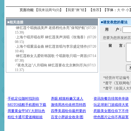
页面功能 【
我来说两句(
0
)
】 【
我要“揪”错
】 【
推荐
】【字体：
大
中
小
■
相关连接
■
请发表您的看法
·
林忆莲个唱挑战美声 老搭档伦永亮"保驾护航"
(07/20
用 户：
15:39)
·
上海个唱开唱在即 林忆莲美声演唱《玫瑰香》
(07/20
您要为您所发的言
08:15)
留 言：
·
上海个唱重温金曲 林忆莲首唱与李宗盛定情作
(07/20
10:46)
·
林忆莲称女儿爱听韩国歌 个唱新歌只唱一两首
(07/14
07:38)
·
"夜色无边"八月唱响 林忆莲要在北京舞到尽兴
(07/13
11:37)
*经营许可证编号：京
*遵守《互联网电
*遵守《全国人大