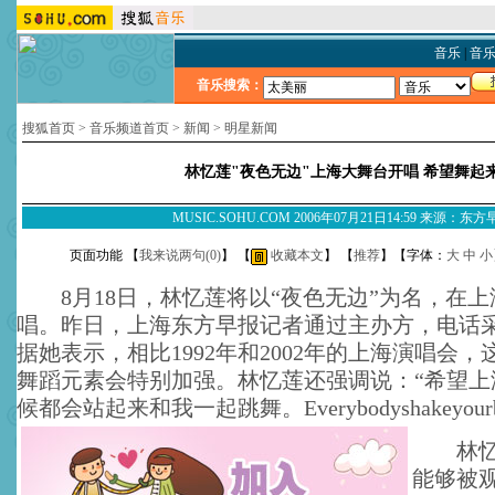
音乐
|
音
音乐搜索：
搜狐首页
>
音乐频道首页
>
新闻
>
明星新闻
林忆莲"夜色无边"上海大舞台开唱 希望舞起
MUSIC.SOHU.COM 2006年07月21日14:59 来源：东
页面功能 【
我来说两句(
0
)
】 【
收藏本文
】 【
推荐
】【字体：
大
中
小
8月18日，林忆莲将以“夜色无边”为名，在上
唱。昨日，上海东方早报记者通过主办方，电话
据她表示，相比1992年和2002年的上海演唱会
舞蹈元素会特别加强。林忆莲还强调说：“希望上
候都会站起来和我一起跳舞。
Everybodyshakeyour
林忆莲
能够被