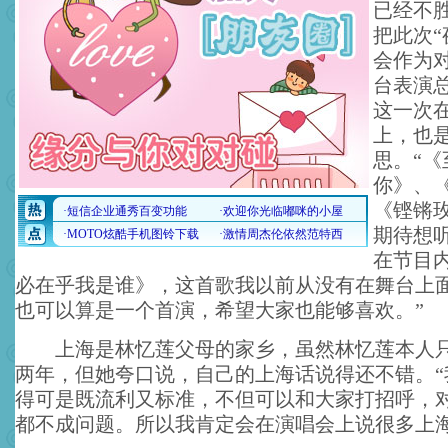
已经不
把此次“
会作为对
台表演
这一次
上，也
思。“《
你》、
《铿锵
期待想
在节目
必在乎我是谁》，这首歌我以前从没有在舞台上
也可以算是一个首演，希望大家也能够喜欢。”
上海是林忆莲父母的家乡，虽然林忆莲本人只
两年，但她夸口说，自己的上海话说得还不错。“
得可是既流利又标准，不但可以和大家打招呼，
都不成问题。所以我肯定会在演唱会上说很多上海