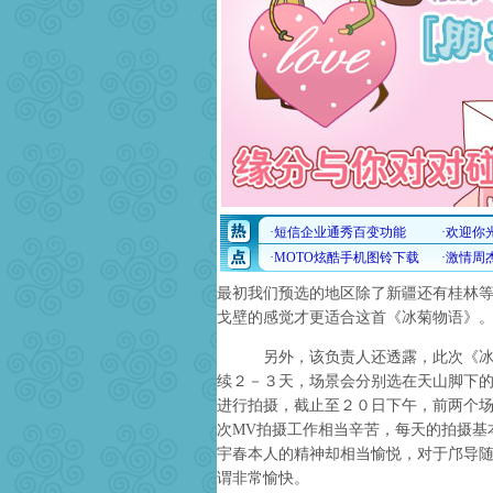
最初我们预选的地区除了新疆还有桂林
戈壁的感觉才更适合这首《冰菊物语》。
另外，该负责人还透露，此次《冰菊
续２－３天，场景会分别选在天山脚下
进行拍摄，截止至２０日下午，前两个
次MV拍摄工作相当辛苦，每天的拍摄基
宇春本人的精神却相当愉悦，对于邝导
谓非常愉快。