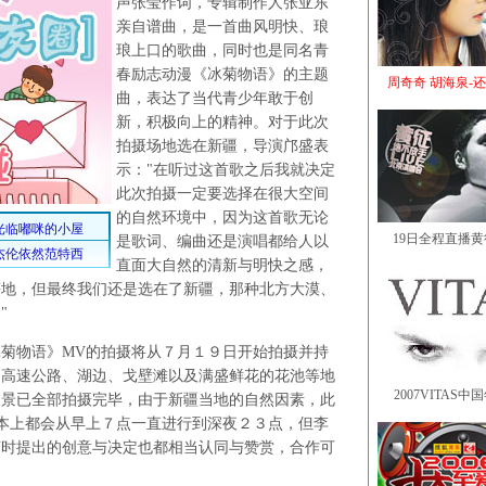
声张莹作词，专辑制作人张亚东
亲自谱曲，是一首曲风明快、琅
琅上口的歌曲，同时也是同名青
春励志动漫《冰菊物语》的主题
周奇奇 胡海泉-
曲，表达了当代青少年敢于创
新，积极向上的精神。对于此次
拍摄场地选在新疆，导演邝盛表
示："在听过这首歌之后我就决定
此次拍摄一定要选择在很大空间
的自然环境中，因为这首歌无论
19日全程直播
是歌词、编曲还是演唱都给人以
直面大自然的清新与明快之感，
等地，但最终我们还是选在了新疆，那种北方大漠、
"
物语》MV的拍摄将从７月１９日开始拍摄并持
的高速公路、湖边、戈壁滩以及满盛鲜花的花池等地
2007VITAS
场景已全部拍摄完毕，由于新疆当地的自然因素，此
本上都会从早上７点一直进行到深夜２３点，但李
随时提出的创意与决定也都相当认同与赞赏，合作可