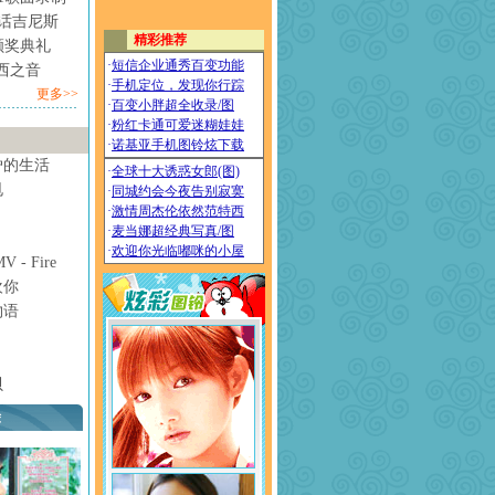
情话吉尼斯
颁奖典礼
西之音
更多>>
妒的生活
甩
- Fire
欢你
物语
贝
荐