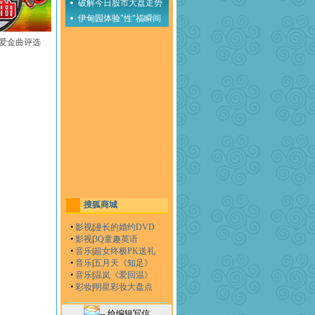
破解今日股市大盘走势
伊甸园体验"性"福瞬间
至爱金曲评选
搜狐商城
•
影视
|
漫长的婚约DVD
•
影视
|
3Q童趣英语
•
音乐
|
超女终极PK送礼
•
音乐
|
五月天《知足》
•
音乐
|
温岚《爱回温》
•
彩妆
|
明星彩妆大盘点
-- 给编辑写信