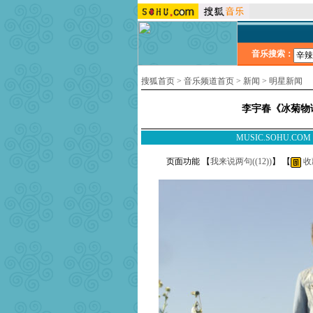
音乐搜索：
搜狐首页
>
音乐频道首页
>
新闻
>
明星新闻
李宇春《冰菊物
MUSIC.SOHU.CO
页面功能 【
我来说两句(
(12)
)
】 【
收