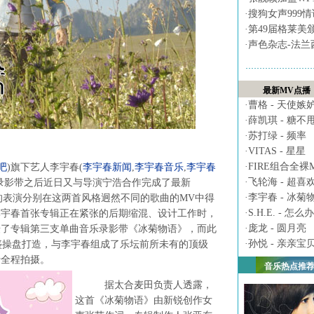
·
搜狗女声999
·
第49届格莱美
·
声色杂志-法兰
最新MV点播
·
曹格 - 天使嫉
·
薛凯琪 - 糖不
·
苏打绿 - 频率
·
VITAS - 星星
·
FIRE组合全裸MV 
吧
)
旗下艺人李宇春
(
李宇春新闻
,
李宇春音乐
,
李宇春
·
飞轮海 - 超喜
录影带之后近日又与导演宁浩合作完成了最新
·
李宇春 - 冰菊
、出色的表演分别在这两首风格迥然不同的歌曲的MV中得
·
S.H.E. - 怎么办
李宇春首张专辑正在紧张的后期缩混、设计工作时，
·
庞龙 - 圆月亮
摄了专辑第三支单曲音乐录影带《冰菊物语》，而此
·
孙悦 - 亲亲宝
盛操盘打造，与李宇春组成了乐坛前所未有的顶级
行全程拍摄。
音乐热点推
据太合麦田负责人透露，
这首《冰菊物语》由新锐创作女