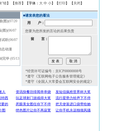
揪”错
】 【
推荐
】【字体：
大
中
小
】【
打印
】 【
关闭
】
■
请发表您的看法
(图)
(07/20
用 户：
(图)
(06/07
您要为您所发的言论的后果负责
留 言：
迷试听
(06/07
励志动漫
制完毕
(05/13
*经营许可证编号：京ICP00000008号
*遵守《互联网电子公告服务管理规定》
*遵守《全国人大常委会互联网安全的规定》