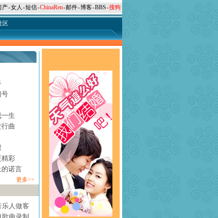
房产
-
女人
-
短信
-
ChinaRen
-
邮件
-
博客
-
BBS
-
搜狗
社区
手
问号
月
我一生
进行曲
想
更精彩
上的诺言
更多>>
音乐人做客
1歌曲录制