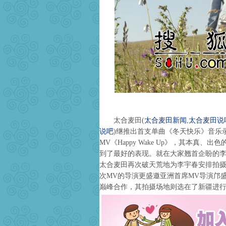
太合麦田
(
太合麦田新闻
,
太合麦田说
说吧
)
继推出首支单曲《冬天快乐》音乐
MV《Happy Wake Up》，其本真
到了最好的表现。就在大家翘首企盼的
太合麦田再次破天荒地为李宇春安排拍
次MV的导演更盛邀亚洲首席MV导演邝
巅峰合作，其拍摄场地则选在了新疆进