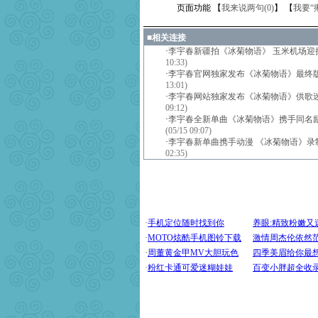
页面功能 【
我来说两句(
0
)
】 【
我要“
■
相关连接
·
李宇春新疆拍《冰菊物语》 玉米机场迎接
10:33)
·
李宇春官网独家发布《冰菊物语》最终版
13:01)
·
李宇春网站独家发布《冰菊物语》供歌
09:12)
·
李宇春全新单曲《冰菊物语》携手同名
(05/15 09:07)
·
李宇春新单曲携手动漫 《冰菊物语》录
02:35)