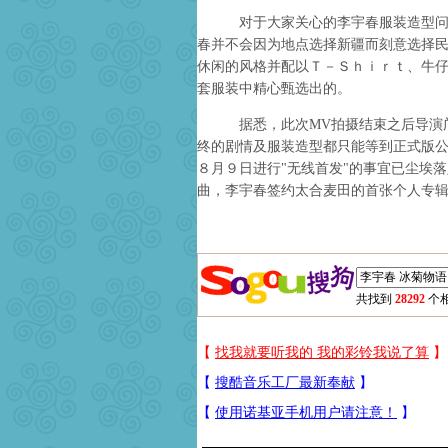
对于大家关心的李宇春服装造型问题
春并不会因为地点选择新疆而刻意选择
休闲的风格并配以Ｔ－Ｓｈｉｒｔ、牛
套服装中精心甄选出的。
据悉，此次MV拍摄结束之后导演邝
终的剧情及服装造型都只能等到正式版
８月９日进行"无线首发"的事宜已尘埃
曲，李宇春签约太合麦田的首张个人专
共找到
28292
个