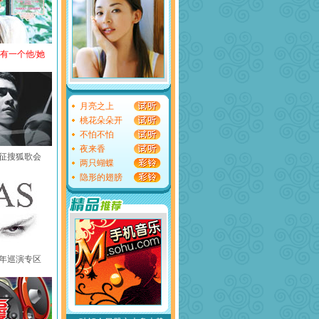
还有一个他/她
月亮之上
桃花朵朵开
不怕不怕
夜来香
黄征搜狐歌会
两只蝴蝶
隐形的翅膀
中国年巡演专区