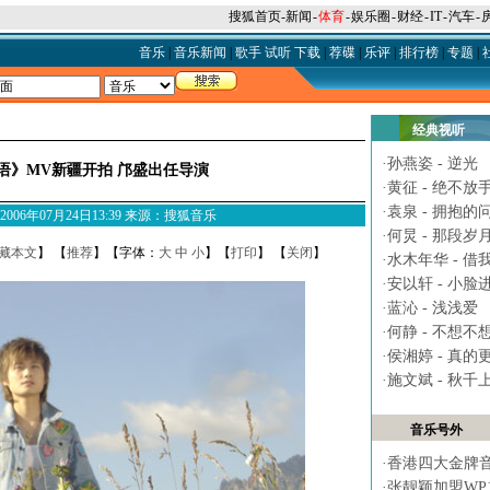
搜狐首页
-
新闻
-
体育
-
娱乐圈
-
财经
-
IT
-
汽车
-
音乐
|
音乐新闻
|
歌手
试听
下载
|
荐碟
|
乐评
|
排行榜
|
专题
|
经典视听
·
孙燕姿 - 逆光
语》MV新疆开拍 邝盛出任导演
·
黄征 - 绝不放
·
袁泉 - 拥抱的
M 2006年07月24日13:39 来源：搜狐音乐
·
何炅 - 那段岁
藏本文
】 【
推荐
】【字体：
大
中
小
】【
打印
】 【
关闭
】
·
水木年华 - 借
·
安以轩 - 小脸
·
蓝沁 - 浅浅爱
·
何静 - 不想不
·
侯湘婷 - 真的
·
施文斌 - 秋千
音乐号外
·
香港四大金牌
·
张靓颖加盟WP