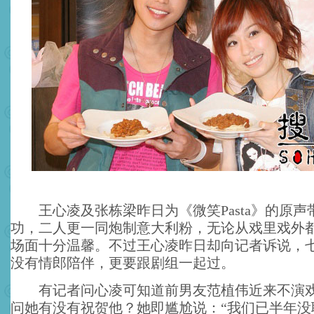
王心凌及张栋梁昨日为《微笑Pasta》的原声
功，二人更一同炮制意大利粉，无论从戏里戏外
场面十分温馨。不过王心凌昨日却向记者诉说，
没有情郎陪伴，更要跟剧组一起过。
有记者问心凌可知道前男友范植伟近来不演戏
问她有没有祝贺他？她即尴尬说：“我们已半年没