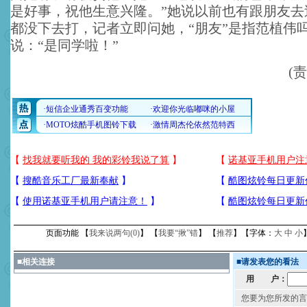
是好事，祝他生意兴隆。”她说以前也有跟朋友去
都没下去打，记者立即问她，“朋友”是指范植伟
说：“是同学啦！”
(
页面功能 【
我来说两句(
0
)
】 【
我要“揪”错
】 【
推荐
】【字体：
大
中
小
■
相关连接
■
请发表您的看法
用 户：
您要为您所发的言