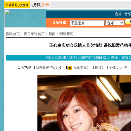
音乐
|
音
音乐搜索：
搜狐首页
>
音乐频道首页
>
新闻
>
明星新闻
王心凌庆功会叹情人节欠情郎 遥祝旧爱范植
MUSIC.SOHU.COM 2006年07月26日12:05 来源：搜
页面功能 【
我来说两句(
(2)
)
】 【
收藏本文
】 【
推荐
】【字体：
大
中