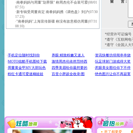
留 言：
·
南拳妈妈与周董"划界限" 称周杰伦不会装可爱
(08/01
07:51)
·
新专辑受周董肯定 南拳妈妈携《调色盘》到沪
(07/30
17:23)
·
"南拳妈妈"上海宣传新碟 称没有故意模仿周董
(07/31
08:10)
*经营许可证编号：京
*遵守《互联网电
*遵守《全国人大