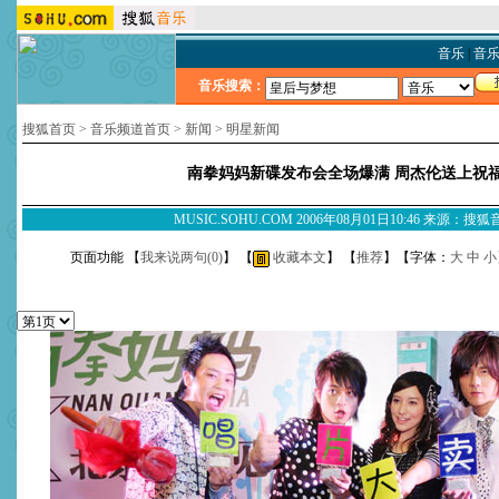
音乐
|
音
音乐搜索：
搜狐首页
>
音乐频道首页
>
新闻
>
明星新闻
南拳妈妈新碟发布会全场爆满 周杰伦送上祝
MUSIC.SOHU.COM 2006年08月01日10:46 来源：搜
页面功能 【
我来说两句(
0
)
】 【
收藏本文
】 【
推荐
】【字体：
大
中
小