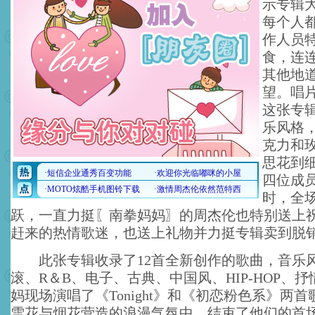
示专辑
每个人
作人员
食，连
其他地
望。唱
这张专
乐风格
克力和
思花到
四位成
时，全
跃，一直力挺〖南拳妈妈〗的周杰伦也特别送上
赶来的热情歌迷，也送上礼物并力挺专辑卖到脱
此张专辑收录了12首全新创作的歌曲，音乐
滚、R＆B、电子、古典、中国风、HIP-HOP、
妈现场演唱了《Tonight》和《初恋粉色系》两
雪花与烟花营造的浪漫气氛中，结束了他们的首