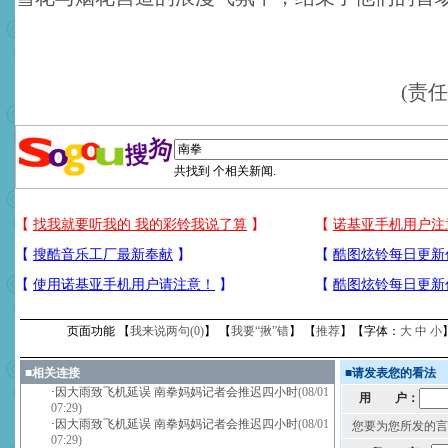
(责
共找到
个相关新闻.
页面功能 【
我来说两句(
0
)
】 【
我要“揪”错
】 【
推荐
】【字体：
大
中
小
■
相关连接
■
请发表您的看法
·
因大雨致飞机延误 南拳妈妈记者会推迟四小时
(08/01
用 户：
07:29)
·
因大雨致飞机延误 南拳妈妈记者会推迟四小时
(08/01
您要为您所发的言
07:29)