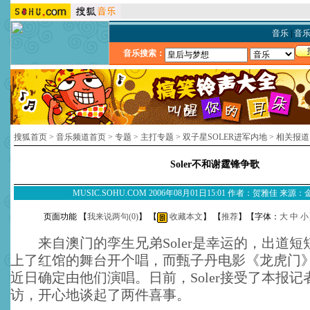
音乐
|
音
音乐搜索：
搜狐首页
>
音乐频道首页
>
专题
>
主打专题
>
双子星SOLER进军内地
>
相关报道
Soler不和谢霆锋争歌
MUSIC.SOHU.COM 2006年08月01日15:01 作者：贺雅佳 来
页面功能 【
我来说两句(
0
)
】 【
收藏本文
】 【
推荐
】【字体：
大
中
小
来自澳门的孪生兄弟Soler是幸运的，出道短
上了红馆的舞台开个唱，而甄子丹电影《龙虎门
近日确定由他们演唱。日前，Soler接受了本报记
访，开心地谈起了两件喜事。