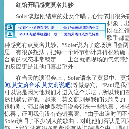
红馆开唱感觉莫名其妙
Soler谈起刚结束的处女个唱，心情依旧很兴
想象，
以在红
歌手都需
种感觉有点莫名其妙。”Soler说为了这场演唱会
思，有很多想法，把每一个环节都计算得很精确
台前的状态非常稳定，一上台就把现场的气氛带
的反应更是让他们喜出望外。
在当天的演唱会上，Soler请来了黄贯中、莫
闻
,
莫文蔚音乐
,
莫文蔚说吧
)
等做嘉宾。“Paul是
可以说是因为他我们才进入这个乐坛，所以我们
然也就要请他一起来。莫文蔚则是我们很欣赏的
很特别，演出前她跟我们说会带来一些惊喜，哈
惊喜，证明我们没有选错嘉宾。”由于出道时间不
Soler演唱了不少别人的歌曲，对此他们否认是因
够，“我们还有很多歌都没有放进演唱会中，唱别