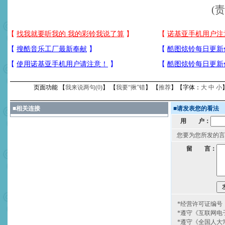
(
页面功能 【
我来说两句(
0
)
】 【
我要“揪”错
】 【
推荐
】【字体：
大
中
小
■
相关连接
■
请发表您的看法
用 户：
您要为您所发的言
留 言：
*经营许可证编号：京
*遵守《互联网电
*遵守《全国人大