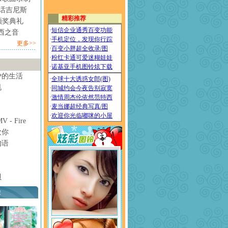
情话吉尼斯
颁奖典礼
西之音
更多>>
妒的生活
甩
- Fire
欢你
物语
贝
荐