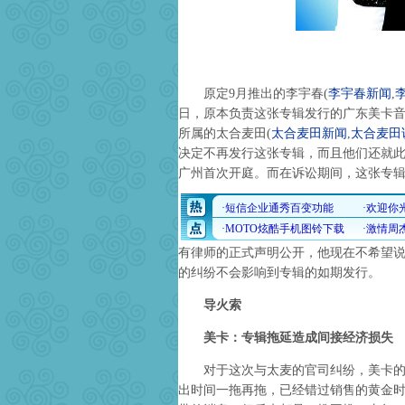
原定9月推出的李宇春
(
李宇春新闻
,
日，原本负责这张专辑发行的广东美卡
所属的太合麦田
(
太合麦田新闻
,
太合麦田
决定不再发行这张专辑，而且他们还就此
广州首次开庭。而在诉讼期间，这张专
有律师的正式声明公开，他现在不希望
的纠纷不会影响到专辑的如期发行。
导火索
美卡：专辑拖延造成间接经济损失
对于这次与太麦的官司纠纷，美卡的张
出时间一拖再拖，已经错过销售的黄金时