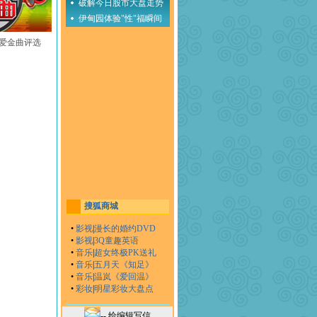
破解今日股市大盘走势
伊甸园体验"性"福瞬间
至爱金曲评选
搜狐商城
•
影视
|
漫长的婚约DVD
•
影视
|
3Q童趣英语
•
音乐
|
超女终极PK送礼
•
音乐
|
五月天《知足》
•
音乐
|
温岚《爱回温》
•
彩妆
|
明星彩妆大盘点
-- 给编辑写信