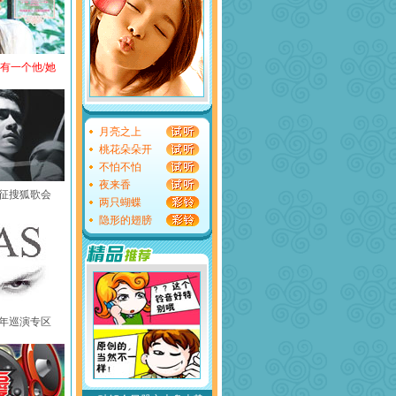
还有一个他/她
月亮之上
桃花朵朵开
不怕不怕
夜来香
黄征搜狐歌会
两只蝴蝶
隐形的翅膀
中国年巡演专区