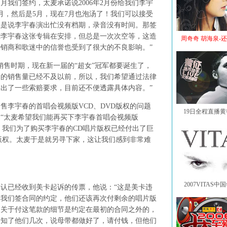
月我们签约，太麦承诺说2006年2月份给我们李宇
月，然后是5月，现在7月也泡汤了！我们可以接受
总是说李宇春演出忙没有档期，录音没有时间。那签
绕李宇春这张专辑在安排，但总是一次次空等，这造
周奇奇 胡海泉-
销商和歌迷中的信誉也受到了很大的不良影响。”
售时期，现在新一届的“超女”冠军都要诞生了，
场的销售量已经不及以前，所以，我们希望通过法律
出了一些索赔要求，目前还不便透露具体内容。”
李宇春的首唱会视频版VCD、DVD版权的问题
19日全程直播
“太麦希望我们能再买下李宇春首唱会视频版
，我们为了购买李宇春的CD唱片版权已经付出了巨
的版权。太麦于是就另寻下家，这让我们感到非常难
2007VITAS
已经收到美卡起诉的传票，他说：“这是美卡违
照我们签合同的约定，他们还该再次付剩余的唱片版
。关于付这笔款的细节是约定在最初的合同之外的，
通知了他们几次，说母带都做好了，请付钱，但他们