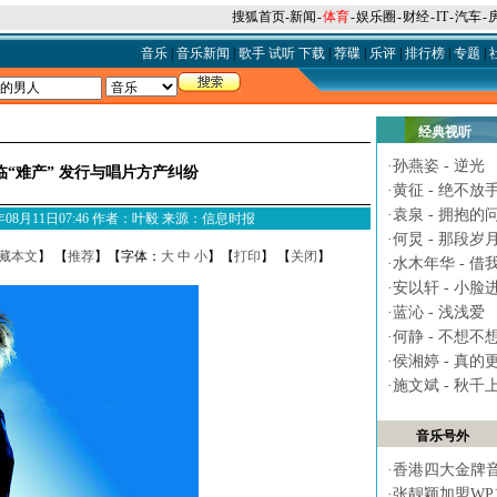
搜狐首页
-
新闻
-
体育
-
娱乐圈
-
财经
-
IT
-
汽车
-
音乐
|
音乐新闻
|
歌手
试听
下载
|
荐碟
|
乐评
|
排行榜
|
专题
|
经典视听
·
孙燕姿 - 逆光
“难产” 发行与唱片方产纠纷
·
黄征 - 绝不放
·
袁泉 - 拥抱的
06年08月11日07:46 作者：叶毅 来源：信息时报
·
何炅 - 那段岁
藏本文
】 【
推荐
】【字体：
大
中
小
】【
打印
】 【
关闭
】
·
水木年华 - 借
·
安以轩 - 小脸
·
蓝沁 - 浅浅爱
·
何静 - 不想不
·
侯湘婷 - 真的
·
施文斌 - 秋千
音乐号外
·
香港四大金牌
·
张靓颖加盟WP