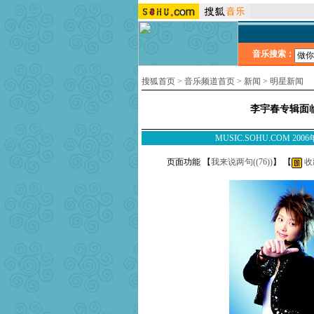
音乐搜索：
搜狐首页
>
音乐频道首页
>
新闻
>
明星新闻
李宇春专辑面临
MUSIC.SOHU.COM 20
页面功能 【
我来说两句(
(76)
)
】 【
收