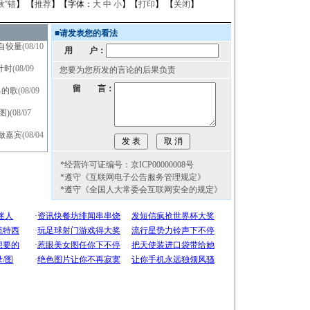
揪”错
】 【
推荐
】【字体：
大
中
小
】【
打印
】 【
关闭
】
■
请发表您的看法
自较量
(08/10
用 户：
计时
(08/09
您要为您所发的言论的后果负责
留 言：
己的歌
(08/09
图)
(08/07
做嘉宾
(08/04
*经营许可证编号：京ICP00000008号
*遵守《互联网电子公告服务管理规定》
*遵守《全国人大常委会互联网安全的规定》