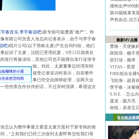
·
搜狗女声999
·
第49届格莱美
·
声色杂志-法兰
李宇春音乐
,
李宇春说吧
)
新专辑可能遭遇“难产”。昨
音像有限公司负责人张总向记者表示，由于与李宇春
最新MV点播
说吧
)
唱片公司(以下简称太麦)产生合同纠纷，他们
·
曹格 - 天使嫉
事起诉了太麦，法院已受理此案，9月12日就将在
·
薛凯琪 - 糖不
辑的发行将被冻结，其他公司也不能擅自发行这张专
·
苏打绿 - 频率
辑。
对此，太麦董事总经理宋柯
·
VITAS - 星星
接受记者采访时表示，目前整件
·
FIRE组合全裸MV 
事已经交由律师处理，这两天会
·
飞轮海 - 超喜
说一些伤害合作伙伴的话，不过宋柯强调，希望这次
·
李宇春 - 冰菊
·
S.H.E. - 怎么办
·
庞龙 - 圆月亮
·
孙悦 - 亲亲宝
音乐热点推
总认为整件事最主要是太麦方面对于新专辑的推
间，“之前我们已经三次收到太麦即将交给我们母