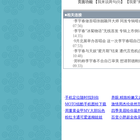
页面功能 【
我来说两句(
0
)
】 【
我要“
■
相关连接
·
李宇春做首唱张靓颖拜大师 同发专辑暗
07:56)
·
李宇春“冰菊物语”无线首发 专辑上市倒
14:35)
·
9月北展举办首唱会 这一次李宇春唱自
07:53)
·
李宇春与天娱“蜜月期”结束 遭代言危机(
10:48)
·
郑钧称李宇春不合自己审美 想请郭德刚
09:33)