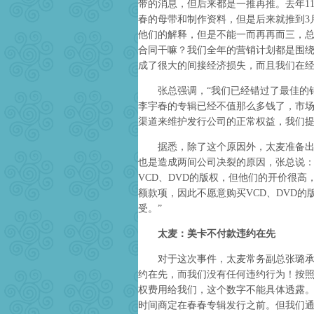
带的消息，但后来都是一推再推。去年11
春的母带和制作资料，但是后来就推到3
他们的解释，但是不能一而再再而三，
合同干嘛？我们全年的营销计划都是围
成了很大的间接经济损失，而且我们在经
张总强调，“我们已经错过了最佳的销
李宇春的专辑已经不值那么多钱了，市
渠道来维护发行公司的正常权益，我们提
据悉，除了这个原因外，太麦准备出售
也是造成两间公司决裂的原因，张总说：
VCD、DVD的版权，但他们的开价很高
额款项，因此不愿意购买VCD、DVD
受。”
太麦：美卡不付款违约在先
对于这次事件，太麦常务副总张璐承认
约在先，而我们没有任何违约行为！按
权费用给我们，这个数字不能具体透露
时间商定在春春专辑发行之前。但我们