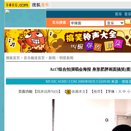
音乐
|
音
音乐搜索：
搜狐首页
>
音乐频道首页
>
新闻
>
明星新闻
At17组合拍演唱会海报 身形肥胖画面搞笑(图
MUSIC.SOHU.COM 2006年08月21日09:00 来源：搜
页面功能 【
我来说两句(
0
)
】 【
收藏本文
】 【
推荐
】【字体：
大
中
小