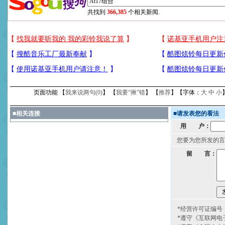
共找到
366,385
个相关新闻.
页面功能 【
我来说两句(
0
)
】 【
我要“揪”错
】 【
推荐
】【字体：
大
中
小
■
相关连接
■
请发表您的看法
用 户：
您要为您所发的言
留 言：
*经营许可证编号：京
*遵守《互联网电