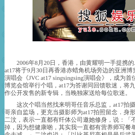
2006年8月20日，香港，由黄耀明一手提携
at17将于9月30日再香港赤蜡角机场旁边的亚洲
演唱会《JVC at17 singsingsing演唱会》，成
博览会馆举行个唱，at17为答谢同回馈歌迷，将
作公开发售的新专辑，当晚独家送给每位歌迷。
这次个唱当然找来明哥任音乐总监，at17拍
哥亲自监场，更充当摄影师为at17拍照留念．身
二汶，表示一直都有纤体公司邀她修身，说：「
掉，因为想健康啲，其实我一直都有营养师写餐
念去减．」二汶也说：「以比基尼亮相是最后武