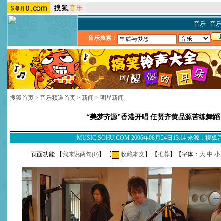
音乐
|
音
音乐搜索：
搜狐首页
>
音乐频道首页
>
新闻
>
明星新闻
“美梦齐源”香港开唱 任贤齐黄品源苦练舞蹈
MUSIC.SOHU.COM 2006年08月24日13:14 来源：搜
页面功能 【
我来说两句(
0
)
】 【
收藏本文
】 【
推荐
】【字体：
大
中
小