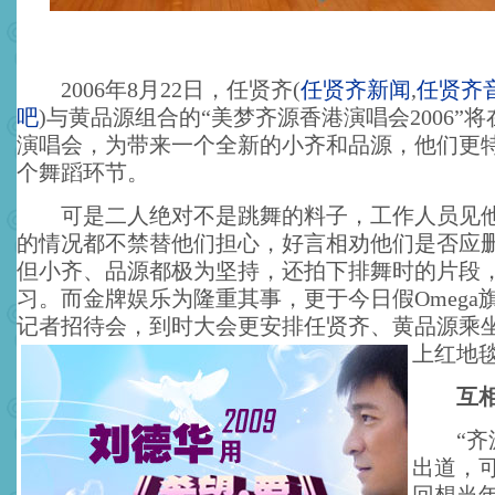
2006年8月22日，任贤齐
(
任贤齐新闻
,
任贤齐
吧
)
与黄品源组合的“美梦齐源香港演唱会2006”
演唱会，为带来一个全新的小齐和品源，他们更
个舞蹈环节。
可是二人绝对不是跳舞的料子，工作人员见他
的情况都不禁替他们担心，好言相劝他们是否应
但小齐、品源都极为坚持，还拍下排舞时的片段
习。而金牌娱乐为隆重其事，更于今日假Omega
记者招待会，到时大会更安排任贤齐、黄品源乘
上红地
互相
“齐源
出道，