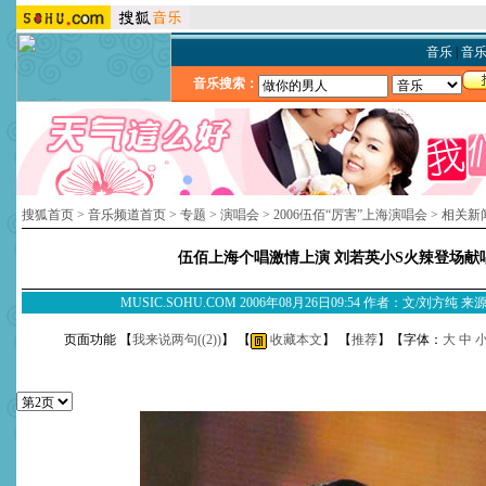
音乐
|
音
音乐搜索：
搜狐首页
>
音乐频道首页
>
专题
>
演唱会
>
2006伍佰“厉害”上海演唱会
>
相关新
伍佰上海个唱激情上演 刘若英小S火辣登场献
MUSIC.SOHU.COM 2006年08月26日09:54 作者：文/刘方纯
页面功能 【
我来说两句(
(2)
)
】 【
收藏本文
】 【
推荐
】【字体：
大
中