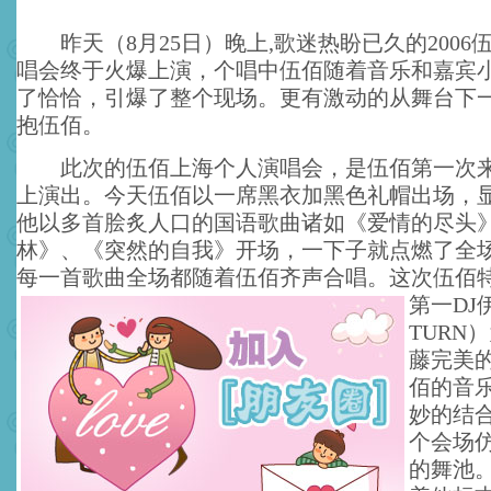
昨天（8月25日）晚上,歌迷热盼已久的2006
唱会终于火爆上演，个唱中伍佰随着音乐和嘉宾小
了恰恰，引爆了整个现场。更有激动的从舞台下
抱伍佰。
此次的伍佰上海个人演唱会，是伍佰第一次来
上演出。今天伍佰以一席黑衣加黑色礼帽出场，
他以多首脍炙人口的国语歌曲诸如《爱情的尽头
林》、《突然的自我》开场，一下子就点燃了全
每一首歌曲全场都随着伍佰齐声合唱。
这次伍佰
第一DJ
TURN
藤完美
佰的音
妙的结
个会场
的舞池