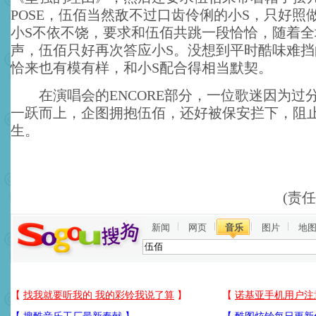
POSE，伍佰当然敌不过口齿伶俐的小S，只好照
小S不依不饶，要求和伍佰共跳一段恰恰，随着全
声，伍佰只好再次答应小S。没想到平时酷味难挡
恰来也有模有样，和小S配合得相当默契。
在演唱会的ENCORE部分，一位歌迷因为过
一跃而上，企图拥抱伍佰，还好被保安拦下，阻
生。
(责
新闻
网页
音乐
图片
地