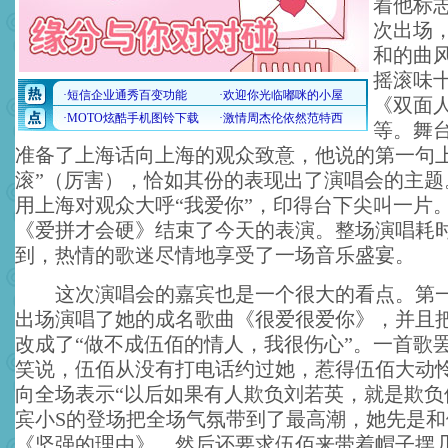
着他标
次出场
和的曲
摇滚味
《双面
等。舞
准备了上海话向上海的观众致意，他说的第一句上
滚”（厉害），恰如其份的表现出了演唱会的主题
用上海对观众大呼“我爱你”，印得台下尖叫一片
《爱拼才会硬》结束了今天的表演。整场演唱耗时
到，热情的歌迷尽情地享受了一场音乐盛宴。
这次演唱会的嘉宾也是一个很大的看点。第一
出场演唱了她的成名歌曲《很爱很爱你》，并且
改成了“做不成伍佰的情人，我很伤心”。一首歌
笑说，伍佰从没有打电话约过她，惹得伍佰大动
向全场表示“以后如果有人欺负刘若英，就是欺负
宾小S的登场把全场气氛带到了最高潮，她先是和
《坚强的理由》，然后还要求伍佰来带着帽子摆