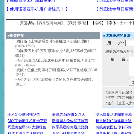
页面功能 【
我来说两句(
0
)
】 【
我要“揪”错
】 【
推荐
】【字体：
大
中
小
■
相关连接
■
请发表您的看法
·
助阵伍佰上海演唱会 小S要挑战《坚强的理由》
用 户：
(08/24 17:20)
·
助阵伍佰上海"厉害"演唱会 小S要挑战高难度
(08/22
您要为您所发的言
08:11)
留 言：
·
伍佰&CHINABLUE成军15周年 限量套装珍贵上市
(08/16 16:49)
·
视频：伍佰上海即将开唱 嘉宾小S私下忙练歌
(08/16
12:31)
·
伍佰为买“厉害”演唱会门票的歌迷办签票会
(08/15
10:25)
*经营许可证编号：京
*遵守《互联网电
*遵守《全国人大