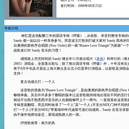
唱片公司：EMI百代
发行时间：2006年08月25日
专辑介绍
林忆莲这张酝酿三年的国语专辑《呼吸》，从收歌、录音到整张专辑的
Sandy 都一如以往一样亲身参与。而首波主打歌则打破大家对 Sandy 既有
自澳洲的新秩序合唱团 (New Order) 的一曲“Bizarre Love Triangle”为新
战歌迷们对 Sandy 音乐的习惯！
感情路上兜兜转转的 Sandy 继去年11月推出唱片《
本色
》和举行的《夜
2005》演唱会，全面复出歌坛；除了推出国语专辑《呼吸》外，十年没有在
将于8月中旬及月底在上海大舞台及台北小巨蛋举行演唱会，以新歌及演唱
支持！
复古动感主打：一个人
这首歌的原曲为“Bizarre Love Triangle”，是由澳洲的新秩序合唱团 (New O
畅销单曲。其后许许多多个翻唱的版本让这首歌能持续地出现在不同的流行
相信不论熟不熟悉西洋音乐的人也都能够哼上个一两句。一直很喜欢这首歌的 S
专辑里面翻唱，而且同时收录了“一个人”及“一个人 (不安分MIX)”2种不同
打“一个人 (不安分MIX)”带着很80年代迪斯可迷幻动感风，Sandy 在音乐
由不做作地摆动姿态，展现成熟撩人的一面。
抒情歌推荐：南方的风