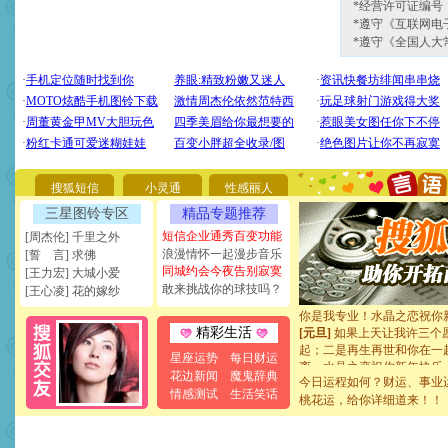
*经营许可证编号：京
*遵守《互联网电
*遵守《全国人大
[圣诞节]
圣诞节到了，想想
你太多，只有给你五千万：
要平安！千万要知足！千万
搜狐短信
小灵通
性感丽人
[圣诞节]
不只这样的日子才
能正大光明地骚扰你,告诉你
三星图铃专区
精品专题推荐
天都要快乐噢!
短信企业通秀百变功能
[周杰伦] 千里之外
[圣诞节]
奉上一颗祝福的心,
浪漫情怀一起漫步音乐
[誓 言] 求佛
如意,快乐,鲜花,一切美好的
同城约会今夜告别寂寞
[王力宏] 大城小爱
[元旦]
看到你我会触电；看
敢来挑战你的球技吗？
断电。爱你是我职业，想你
[王心凌] 花的嫁纱
你是我专业！水晶之恋祝你
[元旦]
如果上天让我许三个
精彩生活
起；二是再生再世和你在一
星座运势
每日财运
离。水晶之恋祝你新年快乐
[元旦]
当我狠下心扭头离去
花边新闻
魔鬼辞典
今日运程如何？财运、事业
泣，这痛楚让我明白我多么
情感测试
生活笑话
桃花运，给你详细道来！！
卖了。水晶之恋祝你新年快
[春节]
风柔雨润好月圆，半
颜！冬去春来似水如烟，劳