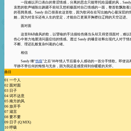
一段难以开口表白的青涩情感，分离的思念只能寄托给温暖的风，Sandy
哀愁的歌声铺陈出踌躇不前却又想积极面对自己情感的一面，整首歌飘散着
的苍阔美感。Sandy 自己很喜欢这首歌，因为歌词在在写出她内心最深层的
她，因为对音乐还有人生的坚定，才能自己更展开胸襟往辽阔的天空迈进。
面对面
这首R&B曲风的歌，以譬喻的手法描绘伤痛当头却又得坚强面对，难以
伤心中努力地厘清问题症结的情感。透过 Sandy 的嗓音诠释出现代人对于
不断、理还乱般复杂纠葛的心绪。
相信
Sandy 继“
伤痕
”之后’06年情人节后最令人感动的一首分手情歌。即使说
平静不带任何的悔恨与无奈，因为我还是感受得到你暖暖的关怀。
曲目
01 一个人
02 面对面
03 日子
04 词不达意
05 南方的风
06 放开手
07 箴言
08 要不要
09 日子 (Q MIX)
10 呼吸