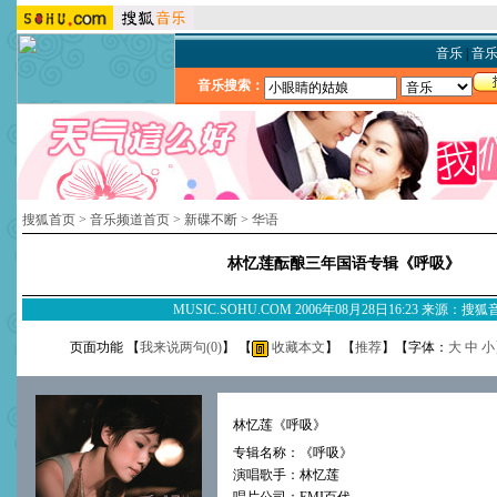
音乐
|
音
音乐搜索：
搜狐首页
>
音乐频道首页
>
新碟不断
>
华语
林忆莲酝酿三年国语专辑《呼吸》
MUSIC.SOHU.COM 2006年08月28日16:23 来源：搜
页面功能 【
我来说两句(
0
)
】 【
收藏本文
】 【
推荐
】【字体：
大
中
小
林忆莲《呼吸》
专辑名称：《呼吸》
演唱歌手：林忆莲