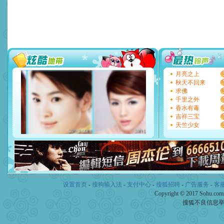
道一声平安！新年吉祥万事
[春节]
传说薰衣草有四片叶
片叶子是希望，第三片叶子
送你一棵薰衣草，愿你新年
[圣诞节]
圣诞节到了，想想
你太多，只有给你五千万：
要平安！千万要知足！千万
[圣诞节]
不只这样的日子才
能正大光明地骚扰你,告诉你
月亮之上
天都要快乐噢!
秋天不回来
[圣诞节]
奉上一颗祝福的心,
求佛
如意,快乐,鲜花,一切美好的
千里之外
[元旦]
看到你我会触电；看
香水有毒
断电。爱你是我职业，想你
吉祥三宝
你是我专业！水晶之恋祝你
天竺少女
[元旦]
如果上天让我许三个
起；二是再生再世和你在一
离。水晶之恋祝你新年快乐
[元旦]
当我狠下心扭头离去
泣，这痛楚让我明白我多么
卖了。水晶之恋祝你新年快
设置首页
-
搜狗输入法
-
支付中心
[春节]
-
搜狐招聘
风柔雨润好月圆，半
-
广告服务
-
客
颜！冬去春来似水如烟，劳
Copyright © 2017 Sohu.co
道一声平安！新年吉祥万事
搜狐不良信息
[春节]
传说薰衣草有四片叶
片叶子是希望，第三片叶子