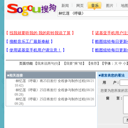
新闻
网页
音乐
图片
地
页面功能 【
我来说两句(
0
)
】 【
我要“揪”错
】 【
推荐
】【字体：
大
中
小
■
相关连接
■
请发表您的看法
·
林忆莲《呼吸》将25日发行 全程参与制作过程
(08/21
用 户：
10:42)
·
林忆莲《呼吸》25日将发行 全程参与制作过程
(08/20
您要为您所发的言
09:28)
留 言：
·
林忆莲《呼吸》25日将发行 全程参与制作过程
(08/20
09:28)