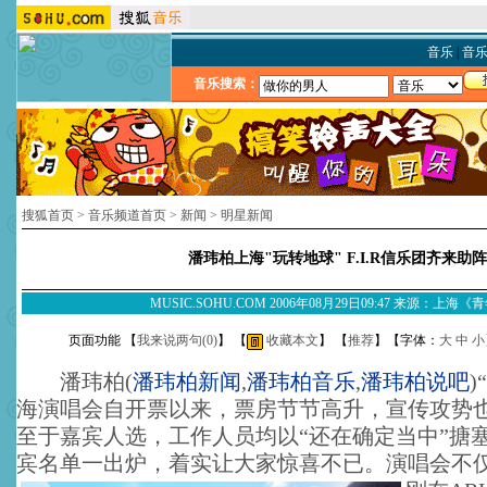
音乐
|
音
音乐搜索：
搜狐首页
>
音乐频道首页
>
新闻
>
明星新闻
潘玮柏上海"玩转地球" F.I.R信乐团齐来助阵
MUSIC.SOHU.COM 2006年08月29日09:47 来源：上海
页面功能 【
我来说两句(
0
)
】 【
收藏本文
】 【
推荐
】【字体：
大
中
小
潘玮柏
(
潘玮柏新闻
,
潘玮柏音乐
,
潘玮柏说吧
)
海演唱会自开票以来，票房节节高升，宣传攻势
至于嘉宾人选，工作人员均以“还在确定当中”搪
宾名单一出炉，着实让大家惊喜不已。
演唱会不仅