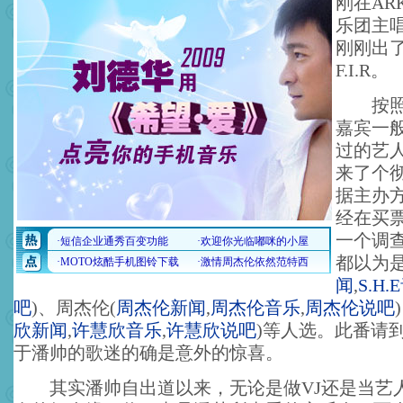
刚在AR
乐团主
刚刚出
F.I.R。
按照常
嘉宾一
过的艺
来了个彻
据主办
经在买
一个调查
都以为是S
闻
,
S.H.
吧
)
、周杰伦
(
周杰伦新闻
,
周杰伦音乐
,
周杰伦说吧
)
欣新闻
,
许慧欣音乐
,
许慧欣说吧
)
等人选。此番请到信
于潘帅的歌迷的确是意外的惊喜。
其实潘帅自出道以来，无论是做VJ还是当艺