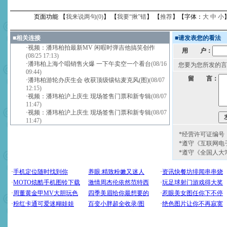
页面功能 【
我来说两句(
0
)
】 【
我要“揪”错
】 【
推荐
】【字体：
大
中
小
■
相关连接
■
请发表您的看法
·
视频：潘玮柏拍最新MV 闲暇时弹吉他搞笑创作
用 户：
(08/25 17:13)
·
潘玮柏上海个唱销售火爆 一下午卖空一个看台
(08/16
您要为您所发的言
09:44)
留 言：
·
潘玮柏游轮办庆生会 收获顶级镶钻麦克风(图)
(08/07
12:15)
·
视频：潘玮柏沪上庆生 现场签售门票和新专辑
(08/07
11:47)
·
视频：潘玮柏沪上庆生 现场签售门票和新专辑
(08/07
11:47)
*经营许可证编号：京
*遵守《互联网电
*遵守《全国人大