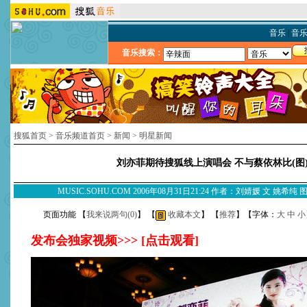
音乐
|
音
音乐搜索：
搜狐首页
>
音乐频道首页
>
新闻
>
明星新闻
刘亦菲期待搜狐线上演唱会 不与蔡依林比(图
MUSIC.SOHU.COM 2006年08月31日21:24 作者：刘婧媛 文 姚希
页面功能 【
我来说两句(
0
)
】 【
收藏本文
】 【
推荐
】【字体：
大
中
小
发布会独家视频>>> [点击观看]