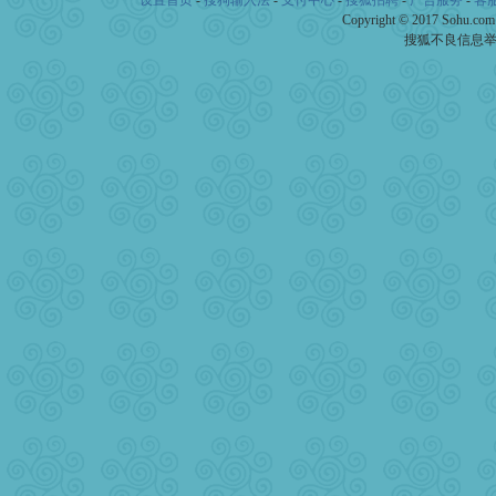
设置首页
-
搜狗输入法
-
支付中心
-
搜狐招聘
-
广告服务
-
客
[春节]
传说薰衣草有四片叶
Copyright © 2017 Sohu.co
片叶子是希望，第三片叶子
搜狐不良信息
送你一棵薰衣草，愿你新年