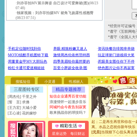
·
刘亦菲拍MV展示舞姿 自己设计可爱舞裙(图)
(08/23
07:48)
·
独家视频：刘亦菲拍摄MV 裙角飞扬露性感翘臀
(08/23 07:51)
*经营许可证编号：京
*遵守《互联网电
*遵守《全国人大
[圣诞节]
圣诞节到了，想想
你太多，只有给你五千万：
要平安！千万要知足！千万
[圣诞节]
不只这样的日子才
能正大光明地骚扰你,告诉你
天都要快乐噢!
搜狐短信
小灵通
性感丽人
[圣诞节]
奉上一颗祝福的心,
三星图铃专区
精品专题推荐
如意,快乐,鲜花,一切美好的
短信企业通秀百变功能
[周杰伦] 千里之外
[元旦]
看到你我会触电；看
浪漫情怀一起漫步音乐
断电。爱你是我职业，想你
[誓 言] 求佛
同城约会今夜告别寂寞
你是我专业！水晶之恋祝你
[王力宏] 大城小爱
[元旦]
如果上天让我许三个
敢来挑战你的球技吗？
[王心凌] 花的嫁纱
起；二是再生再世和你在一
离。水晶之恋祝你新年快乐
精彩生活
[元旦]
当我狠下心扭头离去
泣，这痛楚让我明白我多么
星座运势
每日财运