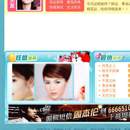
卖了。水晶之恋祝你新年快
花边新闻
魔鬼辞典
今日运程如何？财运、事业
[春节]
风柔雨润好月圆，半
情感测试
生活笑话
桃花运，给你详细道来！！
颜！冬去春来似水如烟，劳
道一声平安！新年吉祥万事
[春节]
传说薰衣草有四片叶
片叶子是希望，第三片叶子
送你一棵薰衣草，愿你新年
[圣诞节]
圣诞节到了，想想
你太多，只有给你五千万：
要平安！千万要知足！千万
[圣诞节]
不只这样的日子才
能正大光明地骚扰你,告诉你
天都要快乐噢!
[圣诞节]
奉上一颗祝福的心,
月亮之上
如意,快乐,鲜花,一切美好的
秋天不回来
[元旦]
看到你我会触电；看
求佛
断电。爱你是我职业，想你
千里之外
你是我专业！水晶之恋祝你
香水有毒
[元旦]
如果上天让我许三个
吉祥三宝
起；二是再生再世和你在一
天竺少女
离。水晶之恋祝你新年快乐
[元旦]
当我狠下心扭头离去
泣，这痛楚让我明白我多么
卖了。水晶之恋祝你新年快
[春节]
风柔雨润好月圆，半
颜！冬去春来似水如烟，劳
道一声平安！新年吉祥万事