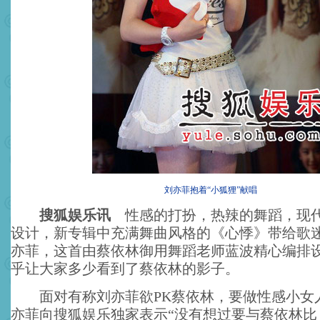
刘亦菲抱着“小狐狸”献唱
搜狐娱乐讯
性感的打扮，热辣的舞蹈，现
设计，新专辑中充满舞曲风格的《心悸》带给歌
亦菲，这首由蔡依林御用舞蹈老师蓝波精心编排
乎让大家多少看到了蔡依林的影子。
面对有称刘亦菲欲PK蔡依林，要做性感小女
亦菲向搜狐娱乐独家表示“没有想过要与蔡依林比