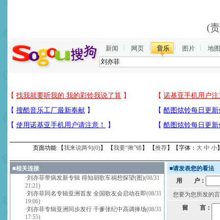
(
新闻
网页
音乐
图片
地
页面功能 【
我来说两句(
0
)
】 【
我要“揪”错
】 【
推荐
】【字体：
大
中
小
■
相关连接
■
请发表您的看法
·
刘亦菲带病发新专辑 得知胡歌车祸想探望(图)
(08/31
用 户：
21:21)
·
刘亦菲同名专辑亚洲首发 全国歌友会启动在即
(08/31
您要为您所发的言
19:06)
留 言：
·
刘亦菲专辑亚洲同步发行 干爹张纪中高调捧场
(08/31
17:55)