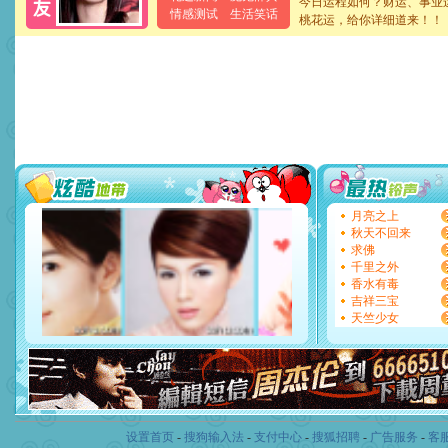
今日运程如何？财运、事业
情感测试
生活笑话
[春节]
风柔雨润好月圆，半
桃花运，给你详细道来！！
颜！冬去春来似水如烟，劳
道一声平安！新年吉祥万事
[春节]
传说薰衣草有四片叶
片叶子是希望，第三片叶子
送你一棵薰衣草，愿你新年
[圣诞节]
圣诞节到了，想想
你太多，只有给你五千万：
要平安！千万要知足！千万
[圣诞节]
不只这样的日子才
能正大光明地骚扰你,告诉你
天都要快乐噢!
月亮之上
[圣诞节]
奉上一颗祝福的心,
秋天不回来
如意,快乐,鲜花,一切美好的
求佛
[元旦]
看到你我会触电；看
千里之外
断电。爱你是我职业，想你
香水有毒
你是我专业！水晶之恋祝你
吉祥三宝
[元旦]
如果上天让我许三个
天竺少女
起；二是再生再世和你在一
离。水晶之恋祝你新年快乐
[元旦]
当我狠下心扭头离去
泣，这痛楚让我明白我多么
卖了。水晶之恋祝你新年快
[春节]
风柔雨润好月圆，半
颜！冬去春来似水如烟，劳
设置首页
-
搜狗输入法
-
支付中心
-
搜狐招聘
-
广告服务
-
客
道一声平安！新年吉祥万事