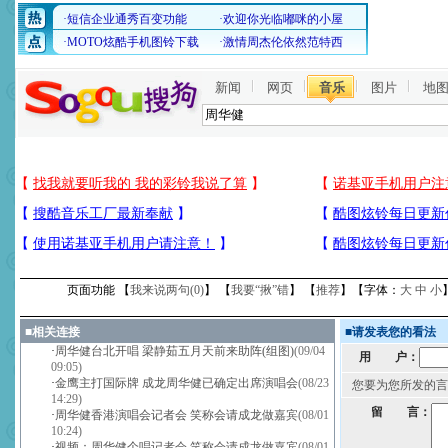
新闻
网页
音乐
图片
地
页面功能 【
我来说两句(
0
)
】 【
我要“揪”错
】 【
推荐
】【字体：
大
中
小
■
相关连接
■
请发表您的看法
·
周华健台北开唱 梁静茹五月天前来助阵(组图)
(09/04
用 户：
09:05)
·
金鹰主打国际牌 成龙周华健已确定出席演唱会
(08/23
您要为您所发的言
14:29)
留 言：
·
周华健香港演唱会记者会 笑称会请成龙做嘉宾
(08/01
10:24)
·
视频：周华健个唱记者会 笑称会请成龙做嘉宾
(08/01