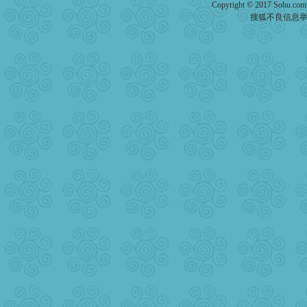
Copyright © 2017 Sohu.co
[春节]
传说薰衣草有四片叶
片叶子是希望，第三片叶子
搜狐不良信息
送你一棵薰衣草，愿你新年