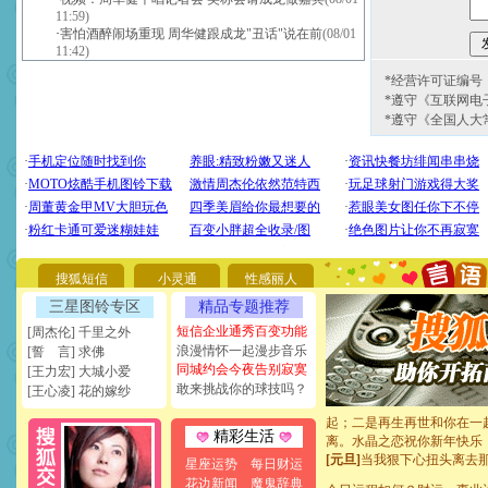
11:59)
·
害怕酒醉闹场重现 周华健跟成龙"丑话"说在前
(08/01
11:42)
*经营许可证编号：京
*遵守《互联网电
*遵守《全国人大
[圣诞节]
圣诞节到了，想想
你太多，只有给你五千万：
要平安！千万要知足！千万
[圣诞节]
不只这样的日子才
能正大光明地骚扰你,告诉你
搜狐短信
小灵通
性感丽人
天都要快乐噢!
[圣诞节]
奉上一颗祝福的心,
三星图铃专区
精品专题推荐
如意,快乐,鲜花,一切美好的
短信企业通秀百变功能
[周杰伦] 千里之外
[元旦]
看到你我会触电；看
浪漫情怀一起漫步音乐
[誓 言] 求佛
断电。爱你是我职业，想你
同城约会今夜告别寂寞
[王力宏] 大城小爱
你是我专业！水晶之恋祝你
敢来挑战你的球技吗？
[王心凌] 花的嫁纱
[元旦]
如果上天让我许三个
起；二是再生再世和你在一
离。水晶之恋祝你新年快乐
精彩生活
[元旦]
当我狠下心扭头离去
星座运势
每日财运
泣，这痛楚让我明白我多么
花边新闻
魔鬼辞典
卖了。水晶之恋祝你新年快