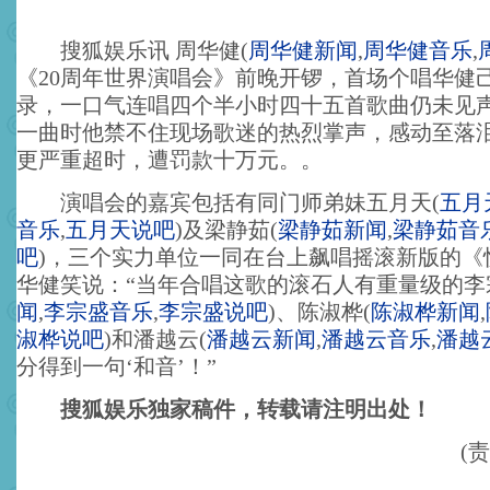
搜狐娱乐讯 周华健
(
周华健新闻
,
周华健音乐
,
《20周年世界演唱会》前晚开锣，首场个唱华健
录，一口气连唱四个半小时四十五首歌曲仍未见
一曲时他禁不住现场歌迷的热烈掌声，感动至落
更严重超时，遭罚款十万元。。
演唱会的嘉宾包括有同门师弟妹五月天
(
五月
音乐
,
五月天说吧
)
及梁静茹
(
梁静茹新闻
,
梁静茹音
吧
)
，三个实力单位一同在台上飙唱摇滚新版的《
华健笑说：“当年合唱这歌的滚石人有重量级的李
闻
,
李宗盛音乐
,
李宗盛说吧
)
、陈淑桦
(
陈淑桦新闻
,
淑桦说吧
)
和潘越云
(
潘越云新闻
,
潘越云音乐
,
潘越
分得到一句‘和音’！”
搜狐娱乐独家稿件，转载请注明出处！
(