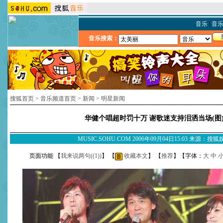
音乐
|
音
音乐搜索：
搜狐首页
>
音乐频道首页
>
新闻
>
明星新闻
华健个唱超时罚十万 谢歌迷支持泪洒当场(图
MUSIC.SOHU.COM 2006年09月04日15:03 来源：搜
页面功能 【
我来说两句(
(1)
)
】 【
收藏本文
】 【
推荐
】【字体：
大
中