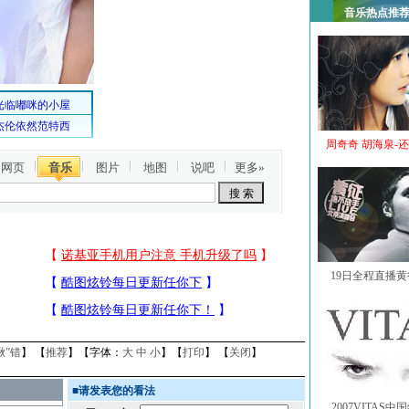
音乐热点推
周奇奇 胡海泉-
网页
音乐
图片
地图
说吧
更多»
19日全程直播
揪”错
】 【
推荐
】【字体：
大
中
小
】【
打印
】 【
关闭
】
■
请发表您的看法
2007VITAS