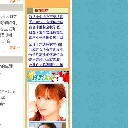
更多>>
音乐人做客
1歌曲录制
情话吉尼斯
颁奖典礼
西之音
更多>>
妒的生活
甩
- Fire
欢你
物语
贝