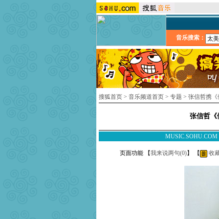
音乐搜索：
搜狐首页
>
音乐频道首页
>
专题
>
张信哲携《
张信哲《
MUSIC.SOHU.CO
页面功能 【
我来说两句(
0
)
】 【
收