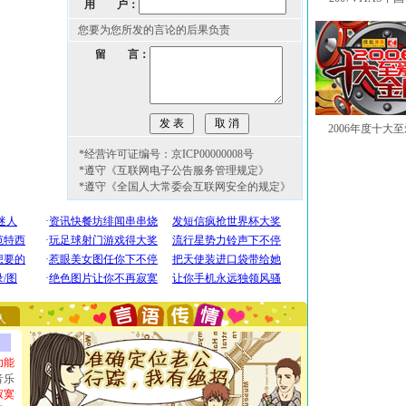
用 户：
您要为您所发的言论的后果负责
留 言：
2006年度十大
*经营许可证编号：京ICP00000008号
*遵守《互联网电子公告服务管理规定》
*遵守《全国人大常委会互联网安全的规定》
[圣诞节]
圣诞节到了，想想没什么送给你的，又不打算给
你太多，只有给你五千万：千万快乐！千万要健康！千万
要平安！千万要知足！千万不要忘记我！
[圣诞节]
不只这样的日子才会想起你,而是这样的日子才
能正大光明地骚扰你,告诉你,圣诞要快乐!新年要快乐!天
人
天都要快乐噢!
[圣诞节]
奉上一颗祝福的心,在这个特别的日子里,愿幸福,
如意,快乐,鲜花,一切美好的祝愿与你同在.圣诞快乐!
功能
[元旦]
看到你我会触电；看不到你我要充电；没有你我会
音乐
断电。爱你是我职业，想你是我事业，抱你是我特长，吻
寂寞
你是我专业！水晶之恋祝你新年快乐