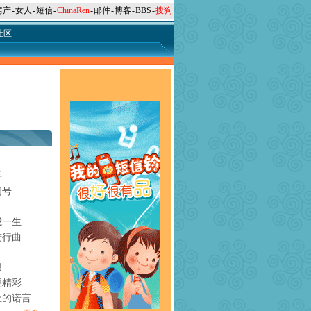
房产
-
女人
-
短信
-
ChinaRen
-
邮件
-
博客
-
BBS
-
搜狗
社区
手
问号
月
我一生
进行曲
想
更精彩
上的诺言