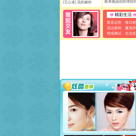
敢来挑战你的球技
[王心凌] 花的嫁纱
精彩生活
星座运势
每日财
花边新闻
魔鬼辞
情感测试
生活笑