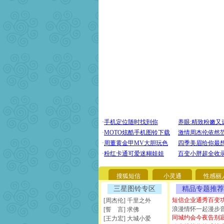
搜狐短信
小灵通
性感丽
三星图铃专区
精品专题推荐
短信企业通秀百变
[周杰伦] 千里之外
浪漫情怀一起漫步
[誓 言] 求佛
同城约会今夜告别
[王力宏] 大城小爱