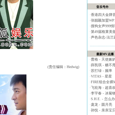
音乐号外
·
香港四大金牌
·
张靓颖加盟WP
·
搜狗女声999
·
第49届格莱美
·
声色杂志-法兰
最新MV点播
·
曹格 - 天使嫉
·
薛凯琪 - 糖不
(责任编辑：Hedwig)
·
苏打绿 - 频率
·
VITAS - 星星
·
FIRE组合全裸MV 
·
飞轮海 - 超喜
·
李宇春 - 冰菊
·
S.H.E. - 怎么办
·
庞龙 - 圆月亮
·
孙悦 - 亲亲宝