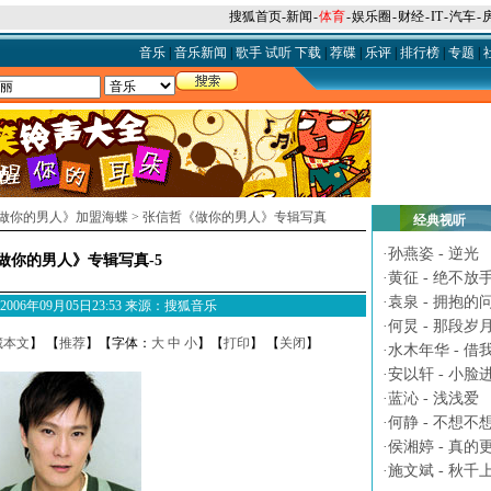
搜狐首页
-
新闻
-
体育
-
娱乐圈
-
财经
-
IT
-
汽车
-
音乐
|
音乐新闻
|
歌手
试听
下载
|
荐碟
|
乐评
|
排行榜
|
专题
|
做你的男人》加盟海蝶
>
张信哲《做你的男人》专辑写真
经典视听
·
孙燕姿 - 逆光
做你的男人》专辑写真-5
·
黄征 - 绝不放
·
袁泉 - 拥抱的
M 2006年09月05日23:53 来源：搜狐音乐
·
何炅 - 那段岁
藏本文
】 【
推荐
】【字体：
大
中
小
】【
打印
】 【
关闭
】
·
水木年华 - 借
·
安以轩 - 小脸
·
蓝沁 - 浅浅爱
·
何静 - 不想不
·
侯湘婷 - 真的
·
施文斌 - 秋千