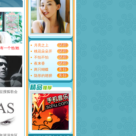
荐
月亮之上
还有一个他/她
桃花朵朵开
不怕不怕
夜来香
两只蝴蝶
隐形的翅膀
黄征搜狐歌会
中国年巡演专区