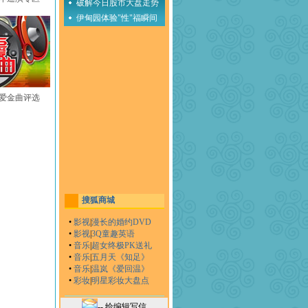
破解今日股市大盘走势
伊甸园体验"性"福瞬间
至爱金曲评选
搜狐商城
•
影视
|
漫长的婚约DVD
•
影视
|
3Q童趣英语
•
音乐
|
超女终极PK送礼
•
音乐
|
五月天《知足》
•
音乐
|
温岚《爱回温》
•
彩妆
|
明星彩妆大盘点
-- 给编辑写信