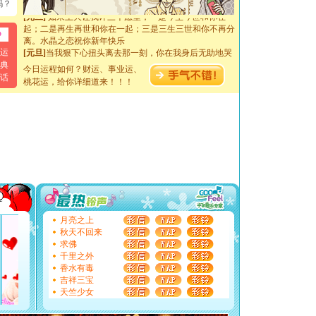
吗？
[元旦]
如果上天让我许三个愿望，一是今生今世和你在一
起；二是再生再世和你在一起；三是三生三世和你不再分
离。水晶之恋祝你新年快乐
[元旦]
当我狠下心扭头离去那一刻，你在我身后无助地哭
运
泣，这痛楚让我明白我多么爱你。我转身抱住你：这猪不
典
今日运程如何？财运、事业运、
卖了。水晶之恋祝你新年快乐。
话
桃花运，给你详细道来！！！
[春节]
风柔雨润好月圆，半岛铁盒伴身边，每日尽显开心
颜！冬去春来似水如烟，劳碌人生需尽欢！听一曲轻歌，
道一声平安！新年吉祥万事如愿
[春节]
传说薰衣草有四片叶子：第一片叶子是信仰，第二
片叶子是希望，第三片叶子是爱情，第四片叶子是幸运。
送你一棵薰衣草，愿你新年快乐！
[圣诞节]
圣诞节到了，想想没什么送给你的，又不打算给
你太多，只有给你五千万：千万快乐！千万要健康！千万
要平安！千万要知足！千万不要忘记我！
[圣诞节]
不只这样的日子才会想起你,而是这样的日子才
能正大光明地骚扰你,告诉你,圣诞要快乐!新年要快乐!天
天都要快乐噢!
月亮之上
[圣诞节]
奉上一颗祝福的心,在这个特别的日子里,愿幸福,
秋天不回来
如意,快乐,鲜花,一切美好的祝愿与你同在.圣诞快乐!
求佛
[元旦]
看到你我会触电；看不到你我要充电；没有你我会
千里之外
断电。爱你是我职业，想你是我事业，抱你是我特长，吻
香水有毒
你是我专业！水晶之恋祝你新年快乐
吉祥三宝
[元旦]
如果上天让我许三个愿望，一是今生今世和你在一
天竺少女
起；二是再生再世和你在一起；三是三生三世和你不再分
离。水晶之恋祝你新年快乐