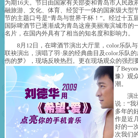
为期16天。节日由国家有关部委和青岛市人民政
融旅游、文化、体育、经贸于一体的国家级大型
节的主题口号是“青岛与世界干杯！”。经过十五
国际啤酒节已逐渐成为青岛这座美丽海滨城市的
名片，在国内外具有了相当的知名度和影响力。
8月12日，在啤酒节演出大厅里，color乐队与
联袂演出，演唱了羽·泉的经典曲目及color乐队
伤的梦》，现场反映热烈。
更在现场观众的强烈
了Bey
豫》观
潮。
演出完
说：“我和
多年的
作是近
好的一
次我们的合