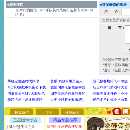
■
相关连接
■
请发表您的看法
·
新时代的摇滚 Color乐队英伦风格打造新专辑
(07/14
用 户：
18:45)
您要为您所发的言
留 言：
*经营许可证编号：京
*遵守《互联网电
*遵守《全国人大
[圣诞节]
圣诞节到了，想想
你太多，只有给你五千万：
要平安！千万要知足！千万
[圣诞节]
不只这样的日子才
能正大光明地骚扰你,告诉你
搜狐短信
小灵通
性感丽人
天都要快乐噢!
[圣诞节]
奉上一颗祝福的心,
三星图铃专区
精品专题推荐
如意,快乐,鲜花,一切美好的
短信企业通秀百变功能
[周杰伦] 千里之外
[元旦]
看到你我会触电；看