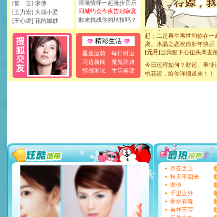
浪漫情怀一起漫步音乐
[誓 言] 求佛
断电。爱你是我职业，想你
同城约会今夜告别寂寞
[王力宏] 大城小爱
你是我专业！水晶之恋祝你
敢来挑战你的球技吗？
[王心凌] 花的嫁纱
[元旦]
如果上天让我许三个
起；二是再生再世和你在一
离。水晶之恋祝你新年快乐
精彩生活
[元旦]
当我狠下心扭头离去
星座运势
每日财运
泣，这痛楚让我明白我多么
花边新闻
魔鬼辞典
卖了。水晶之恋祝你新年快
今日运程如何？财运、事业
情感测试
生活笑话
[春节]
风柔雨润好月圆，半
桃花运，给你详细道来！！
颜！冬去春来似水如烟，劳
道一声平安！新年吉祥万事
[春节]
传说薰衣草有四片叶
片叶子是希望，第三片叶子
送你一棵薰衣草，愿你新年
[圣诞节]
圣诞节到了，想想
你太多，只有给你五千万：
要平安！千万要知足！千万
[圣诞节]
不只这样的日子才
能正大光明地骚扰你,告诉你
天都要快乐噢!
月亮之上
[圣诞节]
奉上一颗祝福的心,
秋天不回来
如意,快乐,鲜花,一切美好的
求佛
[元旦]
看到你我会触电；看
千里之外
断电。爱你是我职业，想你
香水有毒
你是我专业！水晶之恋祝你
吉祥三宝
[元旦]
如果上天让我许三个