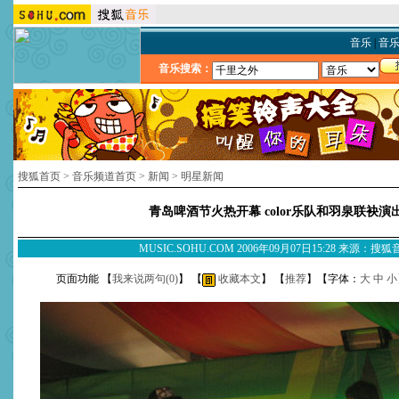
音乐
|
音
音乐搜索：
搜狐首页
>
音乐频道首页
>
新闻
>
明星新闻
青岛啤酒节火热开幕 color乐队和羽泉联袂演
MUSIC.SOHU.COM 2006年09月07日15:28 来源：搜
页面功能 【
我来说两句(
0
)
】 【
收藏本文
】 【
推荐
】【字体：
大
中
小