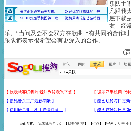
乐队主
凡跟我
底下就
友，经
乐。”当问及会不会双方在歌曲上有共同的合作时，羽
乐队都表示很希望会有更深入的合作。
(
新闻
网页
音乐
图片
地
页面功能 【
我来说两句(
0
)
】 【
我要“揪”错
】 【
推荐
】【字体：
大
中
小