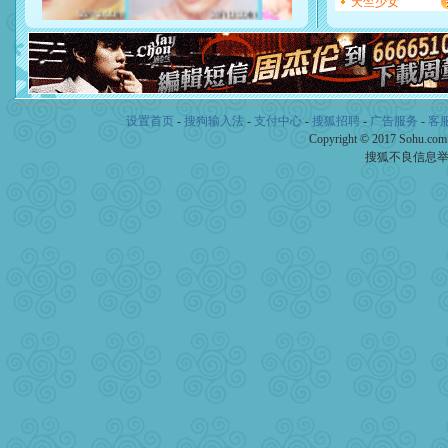
天竺少女
起；二是再生再世和你在一
离。水晶之恋祝你新年快乐
[元旦]
当我狠下心扭头离去
泣，这痛楚让我明白我多么
卖了。水晶之恋祝你新年快
[春节]
风柔雨润好月圆，半
颜！冬去春来似水如烟，劳
设置首页
-
搜狗输入法
-
支付中心
-
搜狐招聘
-
广告服务
-
客
道一声平安！新年吉祥万事
Copyright © 2017 Sohu.co
[春节]
传说薰衣草有四片叶
片叶子是希望，第三片叶子
搜狐不良信息
送你一棵薰衣草，愿你新年